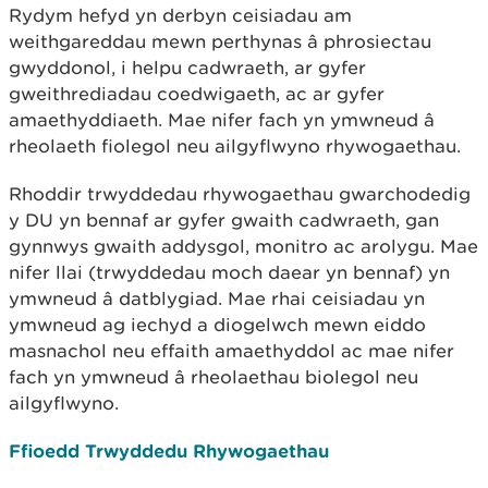
Rydym hefyd yn derbyn ceisiadau am
weithgareddau mewn perthynas â phrosiectau
gwyddonol, i helpu cadwraeth, ar gyfer
gweithrediadau coedwigaeth, ac ar gyfer
amaethyddiaeth. Mae nifer fach yn ymwneud â
rheolaeth fiolegol neu ailgyflwyno rhywogaethau.
Rhoddir trwyddedau rhywogaethau gwarchodedig
y DU yn bennaf ar gyfer gwaith cadwraeth, gan
gynnwys gwaith addysgol, monitro ac arolygu. Mae
nifer llai (trwyddedau moch daear yn bennaf) yn
ymwneud â datblygiad. Mae rhai ceisiadau yn
ymwneud ag iechyd a diogelwch mewn eiddo
masnachol neu effaith amaethyddol ac mae nifer
fach yn ymwneud â rheolaethau biolegol neu
ailgyflwyno.
Ffioedd Trwyddedu Rhywogaethau​