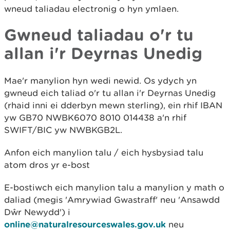
wneud taliadau electronig o hyn ymlaen.
Gwneud taliadau o'r tu
allan i'r Deyrnas Unedig
Mae'r manylion hyn wedi newid. Os ydych yn
gwneud eich taliad o'r tu allan i'r Deyrnas Unedig
(rhaid inni ei dderbyn mewn sterling), ein rhif IBAN
yw GB70 NWBK6070 8010 014438 a'n rhif
SWIFT/BIC yw NWBKGB2L.
Anfon eich manylion talu / eich hysbysiad talu
atom dros yr e-bost
E-bostiwch eich manylion talu a manylion y math o
daliad (megis 'Amrywiad Gwastraff' neu 'Ansawdd
Dŵr Newydd') i
online@naturalresourceswales.gov.uk
neu