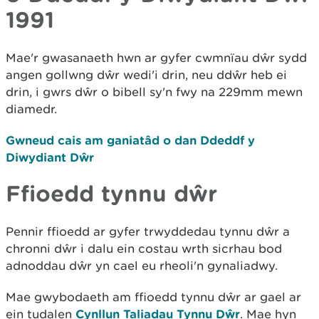
1991
Mae'r gwasanaeth hwn ar gyfer cwmnïau dŵr sydd
angen gollwng dŵr wedi'i drin, neu ddŵr heb ei
drin, i gwrs dŵr o bibell sy'n fwy na 229mm mewn
diamedr.
Gwneud cais am ganiatâd o dan Ddeddf y
Diwydiant Dŵr
Ffioedd tynnu dŵr
Pennir ffioedd ar gyfer trwyddedau tynnu dŵr a
chronni dŵr i dalu ein costau wrth sicrhau bod
adnoddau dŵr yn cael eu rheoli'n gynaliadwy.
Mae gwybodaeth am ffioedd tynnu dŵr ar gael ar
ein tudalen
Cynllun Taliadau Tynnu Dŵr
. Mae hyn