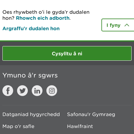
Oes rhywbeth o’i le gyda’r dudalen
hon?
Rhowch eich adborth
.
I fyny
Argraffu’r dudalen hon
Cysylltu â ni
Ymuno â'r sgwrs
Datganiad hygyrchedd
Safonau'r Gymraeg
Map o'r safle
Hawlfraint