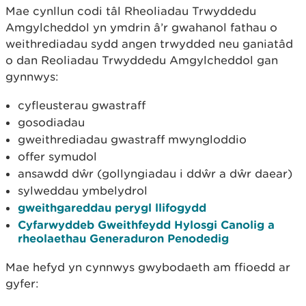
Mae cynllun codi tâl Rheoliadau Trwyddedu
Amgylcheddol yn ymdrin â’r gwahanol fathau o
weithrediadau sydd angen trwydded neu ganiatâd
o dan Reoliadau Trwyddedu Amgylcheddol gan
gynnwys:
cyfleusterau gwastraff
gosodiadau
gweithrediadau gwastraff mwyngloddio
offer symudol
ansawdd dŵr (gollyngiadau i ddŵr a dŵr daear)
sylweddau ymbelydrol
gweithgareddau perygl llifogydd
Cyfarwyddeb Gweithfeydd Hylosgi Canolig a
rheolaethau Generaduron Penodedig
Mae hefyd yn cynnwys gwybodaeth am ffioedd ar
gyfer: