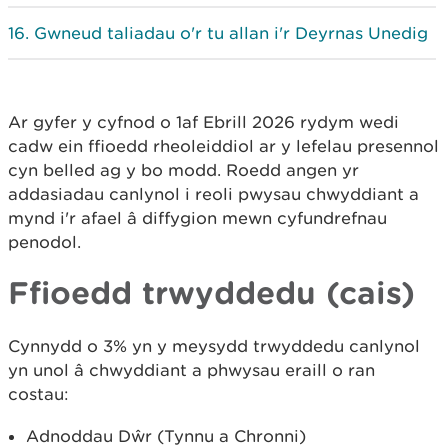
Gwneud taliadau o'r tu allan i'r Deyrnas Unedig
Ar gyfer y cyfnod o 1af Ebrill 2026 rydym wedi
cadw ein ffioedd rheoleiddiol ar y lefelau presennol
cyn belled ag y bo modd. Roedd angen yr
addasiadau canlynol i reoli pwysau chwyddiant a
mynd i'r afael â diffygion mewn cyfundrefnau
penodol.
Ffioedd trwyddedu (cais)
Cynnydd o 3% yn y meysydd trwyddedu canlynol
yn unol â chwyddiant a phwysau eraill o ran
costau:
Adnoddau Dŵr (Tynnu a Chronni)