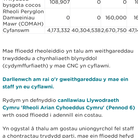
108,907
0
0
1
bysgota cocos
Rheoli Peryglon
Damweiniau
0
0
160,000
1
Mawr (COMAH)
Cyfanswm
4,173,332
40,304,538
2,670,750
47,
Mae ffioedd rheoleiddio yn talu am weithgareddau
trwyddedu a chynhaliaeth blynyddol
(cydymffurfiaeth) y mae CNC yn cyflawni.
Darllenwch am rai o'r gweithgareddau y mae ein
staff yn eu cyflawni.
Rydym yn defnyddio
canllawiau Llywodraeth
Cymru 'Rheoli Arian Cyhoeddus Cymru' (Pennod 6)
wrth osod ffioedd i adennill ein costau.
Yn ogystal â thalu am gostau uniongyrchol fel staff
a chontractau trydydd parti, mae ein ffioedd hefyd