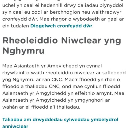
uchel yn cael ei hadennill drwy daliadau blynyddol
sy’n cael eu codi ar berchnogion neu weithredwyr
cronfeydd dŵr. Mae rhagor o wybodaeth ar gael ar
ein tudalen
Diogelwch cronfeydd dŵr
.
Rheoleiddio Niwclear yng
Nghymru
Mae Asiantaeth yr Amgylchedd yn cynnal
rhywfaint o waith rheoleiddio niwclear ar safleoedd
yng Nghymru ar ran CNC. Mae'r ffioedd yn rhan o
ffioedd a thaliadau CNC, ond mae cynllun ffioedd
Asiantaeth yr Amgylchedd yn effeithio arnynt. Mae
Asiantaeth yr Amgylchedd yn ymgynghori ar
wahân ar ei ffioedd a'i thaliadau.
Taliadau am drwyddedau sylweddau ymbelydrol
anniwclear