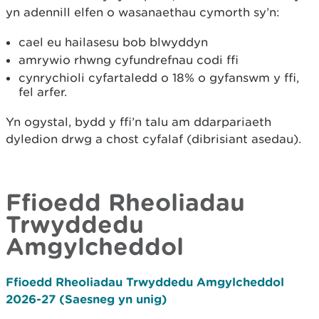
yn adennill elfen o wasanaethau cymorth sy’n:
cael eu hailasesu bob blwyddyn
amrywio rhwng cyfundrefnau codi ffi
cynrychioli cyfartaledd o 18% o gyfanswm y ffi,
fel arfer.
Yn ogystal, bydd y ffi’n talu am ddarpariaeth
dyledion drwg a chost cyfalaf (dibrisiant asedau).
Ffioedd Rheoliadau
Trwyddedu
Amgylcheddol
Ffioedd Rheoliadau Trwyddedu Amgylcheddol
2026-27 (Saesneg yn unig)