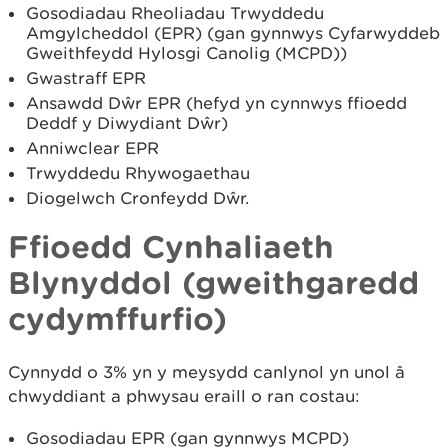
Gosodiadau Rheoliadau Trwyddedu
Amgylcheddol (EPR) (gan gynnwys Cyfarwyddeb
Gweithfeydd Hylosgi Canolig (MCPD))
Gwastraff EPR
Ansawdd Dŵr EPR (hefyd yn cynnwys ffioedd
Deddf y Diwydiant Dŵr)
Anniwclear EPR
Trwyddedu Rhywogaethau
Diogelwch Cronfeydd Dŵr.
Ffioedd Cynhaliaeth
Blynyddol (gweithgaredd
cydymffurfio)
Cynnydd o 3% yn y meysydd canlynol yn unol â
chwyddiant a phwysau eraill o ran costau:
Gosodiadau EPR (gan gynnwys MCPD)