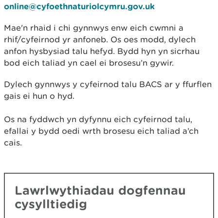
online@cyfoethnaturiolcymru.gov.uk
Mae'n rhaid i chi gynnwys enw eich cwmni a
rhif/cyfeirnod yr anfoneb. Os oes modd, dylech
anfon hysbysiad talu hefyd. Bydd hyn yn sicrhau
bod eich taliad yn cael ei brosesu’n gywir.
Dylech gynnwys y cyfeirnod talu BACS ar y ffurflen
gais ei hun o hyd.
Os na fyddwch yn dyfynnu eich cyfeirnod talu,
efallai y bydd oedi wrth brosesu eich taliad a’ch
cais.
Lawrlwythiadau dogfennau
cysylltiedig