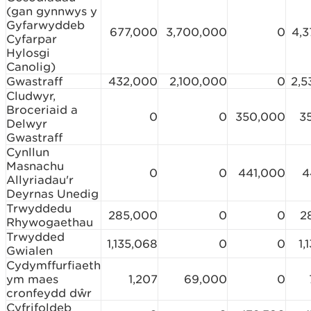
(gan gynnwys y
Gyfarwyddeb
677,000
3,700,000
0
4,3
Cyfarpar
Hylosgi
Canolig)
Gwastraff
432,000
2,100,000
0
2,5
Cludwyr,
Broceriaid a
0
0
350,000
3
Delwyr
Gwastraff
Cynllun
Masnachu
0
0
441,000
4
Allyriadau'r
Deyrnas Unedig
Trwyddedu
285,000
0
0
2
Rhywogaethau
Trwydded
1,135,068
0
0
1,
Gwialen
Cydymffurfiaeth
ym maes
1,207
69,000
0
cronfeydd dŵr
Cyfrifoldeb