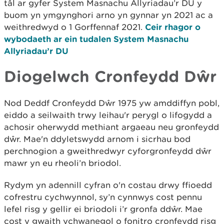
tâl ar gyfer System Masnachu Allyriadau’r DU y
buom yn ymgynghori arno yn gynnar yn 2021 ac a
weithredwyd o 1 Gorffennaf 2021.
Ceir rhagor o
wybodaeth ar ein tudalen System Masnachu
Allyriadau’r DU
Diogelwch Cronfeydd Dŵr
Nod Deddf Cronfeydd Dŵr 1975 yw amddiffyn pobl,
eiddo a seilwaith trwy leihau'r perygl o lifogydd a
achosir oherwydd methiant argaeau neu gronfeydd
dŵr. Mae'n ddyletswydd arnom i sicrhau bod
perchnogion a gweithredwyr cyforgronfeydd dŵr
mawr yn eu rheoli’n briodol.
Rydym yn adennill cyfran o'n costau drwy ffioedd
cofrestru cychwynnol, sy’n cynnwys cost pennu
lefel risg y gellir ei briodoli i’r gronfa ddŵr. Mae
cost y gwaith ychwanegol o fonitro cronfeydd risg