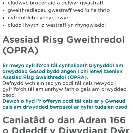
cludwyr, broceriaid a delwyr gwastraff
gweithrediadau gwastraff wedi’u heithrio
cyfrifoldeb cynhyrchwyr
cludo llwythi o wastraff yn rhyngwladol
Asesiad Risg Gweithredol
(OPRA)
Er mwyn cyfrifo'ch tâl cynhaliaeth blynyddol am
drwydded Gosod bydd angen i chi lenwi taenlen
Asesiad Risg Gweithredol (OPRA).
Defnyddiwch ein teclyn codi tâl cais newydd i
gyfrifo'ch tâl am unrhyw fath o gais am drwydded
osod.
Dewch o hyd i'r offeryn codi tâl cais ar y Gwneud
cais am drwydded bwrpasol ar gyfer tudalen osod
Caniatâd o dan Adran 166
o Ddeddf y Diwydiant Dŵr