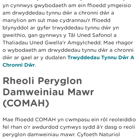
yn cynnwys gwybodaeth am ein ffioedd ymgeisio
am drwyddedau tynnu dŵr a chronni dŵr a
manylion am sut mae cydrannau'r ffioedd
blynyddol ar gyfer trwyddedau tynnu dŵr yn
gweithio, gan gynnwys y Tâl Uned Safonol a
Thaliadau Uned Gwella'r Amgylchedd. Mae rhagor
o wybodaeth am drwyddedau tynnu dŵr a chronni
dŵr ar gael ar y dudalen
Trwyddedau Tynnu Dŵr A
Chronni Dŵr
.
Rheoli Peryglon
Damweiniau Mawr
(COMAH)
Mae ffioedd COMAH yn cwmpasu ein rôl reoleiddio
fel rhan o'r awdurdod cymwys sydd â'r dasg o reoli
peryglon damweiniau mawr. Cyfoeth Naturiol