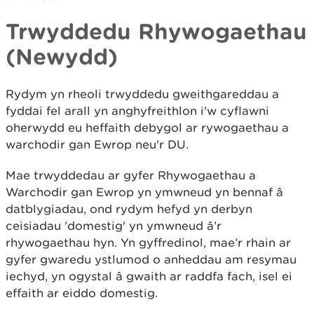
Trwyddedu Rhywogaethau
(Newydd)
Rydym yn rheoli trwyddedu gweithgareddau a
fyddai fel arall yn anghyfreithlon i'w cyflawni
oherwydd eu heffaith debygol ar rywogaethau a
warchodir gan Ewrop neu'r DU.
Mae trwyddedau ar gyfer Rhywogaethau a
Warchodir gan Ewrop yn ymwneud yn bennaf â
datblygiadau, ond rydym hefyd yn derbyn
ceisiadau 'domestig' yn ymwneud â’r
rhywogaethau hyn. Yn gyffredinol, mae’r rhain ar
gyfer gwaredu ystlumod o anheddau am resymau
iechyd, yn ogystal â gwaith ar raddfa fach, isel ei
effaith ar eiddo domestig.