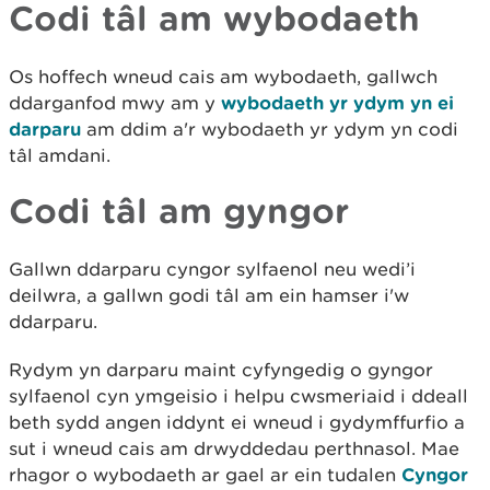
Codi tâl am wybodaeth
Os hoffech wneud cais am wybodaeth, gallwch
ddarganfod mwy am y
wybodaeth yr ydym yn ei
darparu
am ddim a'r wybodaeth yr ydym yn codi
tâl amdani.
Codi tâl am gyngor
Gallwn ddarparu cyngor sylfaenol neu wedi’i
deilwra, a gallwn godi tâl am ein hamser i'w
ddarparu.
Rydym yn darparu maint cyfyngedig o gyngor
sylfaenol cyn ymgeisio i helpu cwsmeriaid i ddeall
beth sydd angen iddynt ei wneud i gydymffurfio a
sut i wneud cais am drwyddedau perthnasol. Mae
rhagor o wybodaeth ar gael ar ein tudalen
Cyngor