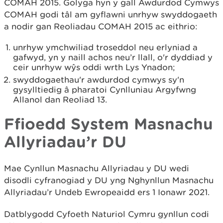
COMAH 2015. Golyga hyn y gall Awdurdod Cymwys
COMAH godi tâl am gyflawni unrhyw swyddogaeth
a nodir gan Reoliadau COMAH 2015 ac eithrio:
unrhyw ymchwiliad troseddol neu erlyniad a
gafwyd, yn y naill achos neu’r llall, o'r dyddiad y
ceir unrhyw wŷs oddi wrth Lys Ynadon;
swyddogaethau'r awdurdod cymwys sy'n
gysylltiedig â pharatoi Cynlluniau Argyfwng
Allanol dan Reoliad 13.
Ffioedd System Masnachu
Allyriadau’r DU
Mae Cynllun Masnachu Allyriadau y DU wedi
disodli cyfranogiad y DU yng Nghynllun Masnachu
Allyriadau’r Undeb Ewropeaidd ers 1 Ionawr 2021.
Datblygodd Cyfoeth Naturiol Cymru gynllun codi