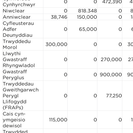
0
0
472,390
4
Cynhyrchwyr
Niwclear
0
818.348
0
Anniwclear
38,746
150,000
0
Cyfleusterau
Adfer
0
65,000
0
Deunyddiau
Trwyddedu
300,000
0
0
3
Morol
Llwythi
Gwastraff
0
0
270,000
2
Rhyngwladol
Gwastraff
0
0
900,000
9
Peryglus
Trwyddedau
Gweithgarwch
Perygl
0
0
77,250
Llifogydd
(FRAPs)
Cais cyn-
ymgeisio
115,000
0
0
dewisol
Trwydded