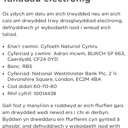
Os ydych am dalu am eich trwydded neu am eich
cais am drwydded trwy drosglwyddiad electronig,
defnyddiwch yr wybodaeth isod i wneud eich
taliad.
Enw'r cwmni: Cyfoeth Naturiol Cymru
Cyfeiriad y cwmni: Adran Incwm, BLWCH SP 663,
Caerdydd, CF24 0YD
Banc: RBS
Cyfeiriad: National Westminster Bank Plc, 2 ½
Devonshire Square, London, EC2M 4BA
Cod didoli:60-70-80
Rhif cyfrif: 10014438
Gall fod y manylion a roddwyd ar eich ffurflen gais
am drwydded wedi newid ers i chi ei derbyn.
Byddwn yn diweddaru ein ffurflenni cyn gynted â
phosibl, ond defnyddiwch y wybodaeth isod wrth