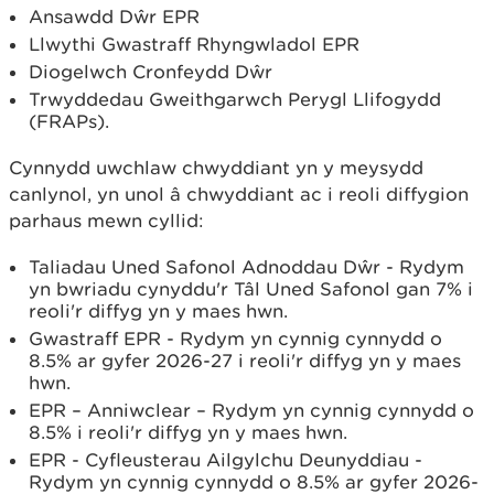
Ansawdd Dŵr EPR
Llwythi Gwastraff Rhyngwladol EPR
Diogelwch Cronfeydd Dŵr
Trwyddedau Gweithgarwch Perygl Llifogydd
(FRAPs).
Cynnydd uwchlaw chwyddiant yn y meysydd
canlynol, yn unol â chwyddiant ac i reoli diffygion
parhaus mewn cyllid:
Taliadau Uned Safonol Adnoddau Dŵr - Rydym
yn bwriadu cynyddu'r Tâl Uned Safonol gan 7% i
reoli'r diffyg yn y maes hwn.
Gwastraff EPR - Rydym yn cynnig cynnydd o
8.5% ar gyfer 2026-27 i reoli'r diffyg yn y maes
hwn.
EPR – Anniwclear – Rydym yn cynnig cynnydd o
8.5% i reoli'r diffyg yn y maes hwn.
EPR - Cyfleusterau Ailgylchu Deunyddiau -
Rydym yn cynnig cynnydd o 8.5% ar gyfer 2026-