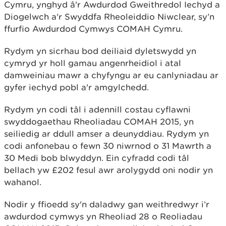
Cymru, ynghyd â'r Awdurdod Gweithredol Iechyd a
Diogelwch a'r Swyddfa Rheoleiddio Niwclear, sy’n
ffurfio Awdurdod Cymwys COMAH Cymru.
Rydym yn sicrhau bod deiliaid dyletswydd yn
cymryd yr holl gamau angenrheidiol i atal
damweiniau mawr a chyfyngu ar eu canlyniadau ar
gyfer iechyd pobl a'r amgylchedd.
Rydym yn codi tâl i adennill costau cyflawni
swyddogaethau Rheoliadau COMAH 2015, yn
seiliedig ar ddull amser a deunyddiau. Rydym yn
codi anfonebau o fewn 30 niwrnod o 31 Mawrth a
30 Medi bob blwyddyn. Ein cyfradd codi tâl
bellach yw £202 fesul awr arolygydd oni nodir yn
wahanol.
Nodir y ffioedd sy'n daladwy gan weithredwyr i’r
awdurdod cymwys yn Rheoliad 28 o Reoliadau