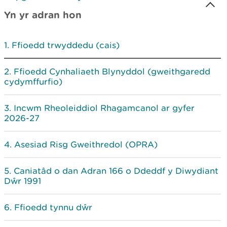
Yn yr adran hon
Ffioedd trwyddedu (cais)
Ffioedd Cynhaliaeth Blynyddol (gweithgaredd
cydymffurfio)
Incwm Rheoleiddiol Rhagamcanol ar gyfer
2026-27
Asesiad Risg Gweithredol (OPRA)
Caniatâd o dan Adran 166 o Ddeddf y Diwydiant
Dŵr 1991
Ffioedd tynnu dŵr