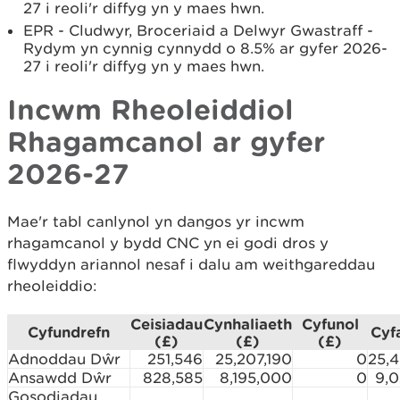
27 i reoli'r diffyg yn y maes hwn.
EPR - Cludwyr, Broceriaid a Delwyr Gwastraff -
Rydym yn cynnig cynnydd o 8.5% ar gyfer 2026-
27 i reoli'r diffyg yn y maes hwn.
Incwm Rheoleiddiol
Rhagamcanol ar gyfer
2026-27
Mae'r tabl canlynol yn dangos yr incwm
rhagamcanol y bydd CNC yn ei godi dros y
flwyddyn ariannol nesaf i dalu am weithgareddau
rheoleiddio:
Ceisiadau
Cynhaliaeth
Cyfunol
Cyfundrefn
Cyf
(£)
(£)
(£)
Adnoddau Dŵr
251,546
25,207,190
0
25,
Ansawdd Dŵr
828,585
8,195,000
0
9,0
Gosodiadau