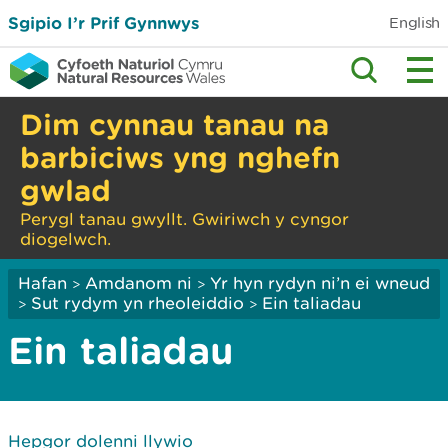
Sgipio I’r Prif Gynnwys
English
Dim cynnau tanau na
barbiciws yng nghefn
gwlad
Perygl tanau gwyllt. Gwiriwch y cyngor
diogelwch.
Hafan
Amdanom ni
Yr hyn rydyn ni’n ei wneud
>
>
Sut rydym yn rheoleiddio
Ein taliadau
>
>
Ein taliadau
Hepgor dolenni llywio