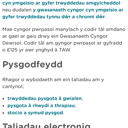
cyn ymgeisio ar gyfer trwyddedau amgylcheddol
neu dudalen
y gwasanaeth cyngor cyn ymgeisio ar
gyfer trwyddedau tynnu dŵr a chronni dŵr
.
Mae cyngor pwrpasol manylach y codir tâl amdano
ar gael ar gais drwy ein Gwasanaeth Cyngor
Dewisol. Codir tâl am gyngor pwrpasol ar gyfradd
o £125 yr awr ynghyd â TAW.
Pysgodfeydd
Rhagor o wybodaeth am ein taliadau am y
canlynol;
trwyddedau pysgota â gwialen
;
pysgota â rhwydi a thrapiau
;
stocio a symud pysgod
.
Taliadau electronig