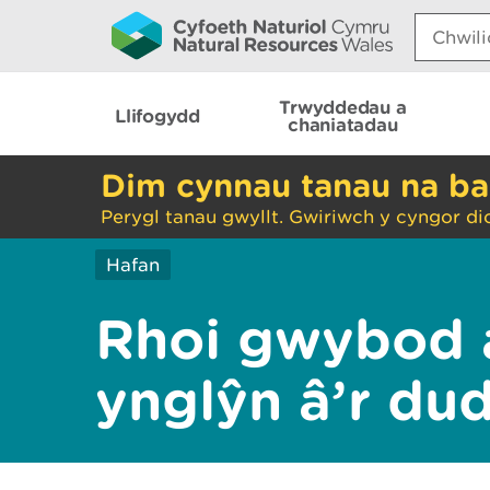
Search:
Trwyddedau a
Llifogydd
chaniatadau
Dim cynnau tanau na ba
Perygl tanau gwyllt. Gwiriwch y cyngor di
Hafan
Rhoi gwybod 
ynglŷn â’r du