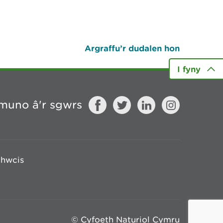
Argraffu’r dudalen hon
I fyny
muno â'r sgwrs
chwcis
© Cyfoeth Naturiol Cymru