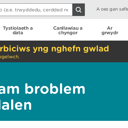
A oes gan saf
Tystiolaeth a
Canllawiau a
Ar
data
chyngor
grwydr
rbiciws yng nghefn gwlad
ogelwch.
am broblem
dalen