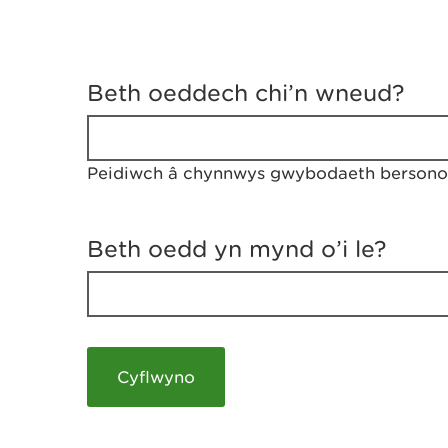
D
y
Beth oeddech chi’n wneud?
w
e
d
w
Peidiwch â chynnwys gwybodaeth bersonol
c
h
w
r
Beth oedd yn mynd o’i le?
t
h
y
m
a
m
e
i
c
h