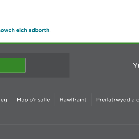
owch eich adborth
.
Y
aeg
Map o'r safle
Hawlfraint
Preifatrwydd a 