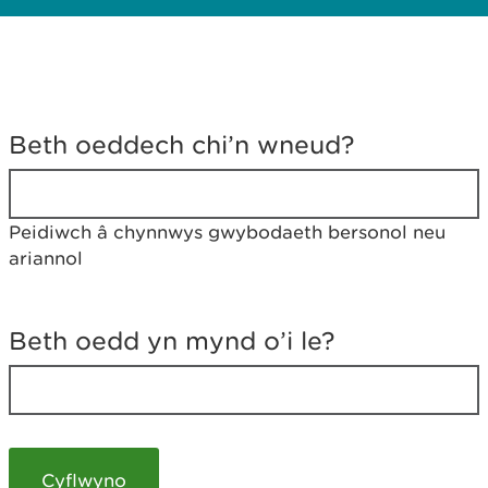
D
y
Beth oeddech chi’n wneud?
w
e
d
w
Peidiwch â chynnwys gwybodaeth bersonol neu
c
ariannol
h
w
r
t
Beth oedd yn mynd o’i le?
h
y
m
a
m
e
i