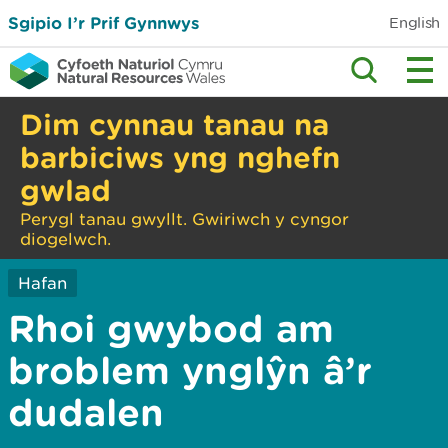
Sgipio I’r Prif Gynnwys
English
Dim cynnau tanau na
barbiciws yng nghefn
gwlad
Perygl tanau gwyllt. Gwiriwch y cyngor
diogelwch.
Hafan
Rhoi gwybod am
broblem ynglŷn â’r
dudalen