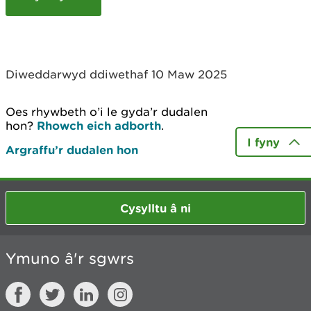
c
h
y
m
w
Diweddarwyd ddiwethaf 10 Maw 2025
e
l
i
Oes rhywbeth o’i le gyda’r dudalen
a
hon?
Rhowch eich adborth
.
d
I fyny
Argraffu’r dudalen hon
Cysylltu â ni
Ymuno â'r sgwrs