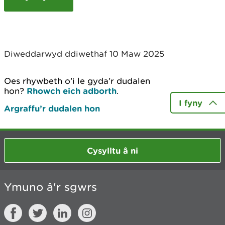
c
h
y
m
w
Diweddarwyd ddiwethaf 10 Maw 2025
e
l
i
Oes rhywbeth o’i le gyda’r dudalen
a
hon?
Rhowch eich adborth
.
d
I fyny
Argraffu’r dudalen hon
Cysylltu â ni
Ymuno â'r sgwrs