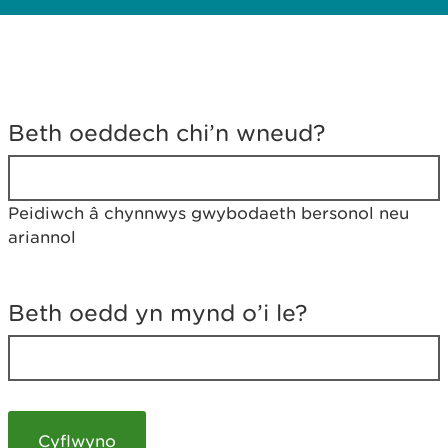
D
y
Beth oeddech chi’n wneud?
w
e
d
w
Peidiwch â chynnwys gwybodaeth bersonol neu
c
ariannol
h
w
r
t
Beth oedd yn mynd o’i le?
h
y
m
a
m
e
i