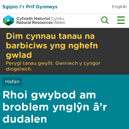
Sgipio I’r Prif Gynnwys
English
Dim cynnau tanau na
barbiciws yng nghefn
gwlad
Perygl tanau gwyllt. Gwiriwch y cyngor
diogelwch.
Hafan
Rhoi gwybod am
broblem ynglŷn â’r
dudalen