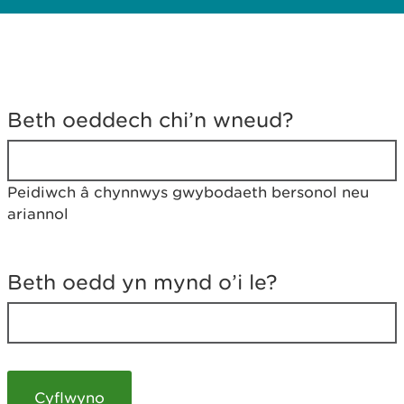
D
y
Beth oeddech chi’n wneud?
w
e
d
w
Peidiwch â chynnwys gwybodaeth bersonol neu
c
ariannol
h
w
r
t
Beth oedd yn mynd o’i le?
h
y
m
a
m
e
i