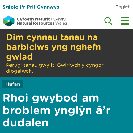
Sgipio I’r Prif Gynnwys
English
Dim cynnau tanau na
barbiciws yng nghefn
gwlad
Perygl tanau gwyllt. Gwiriwch y cyngor
diogelwch.
Hafan
Rhoi gwybod am
broblem ynglŷn â’r
dudalen