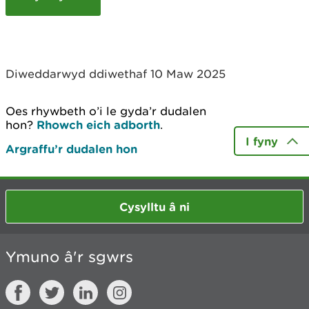
c
h
y
m
w
Diweddarwyd ddiwethaf 10 Maw 2025
e
l
i
Oes rhywbeth o’i le gyda’r dudalen
a
hon?
Rhowch eich adborth
.
d
I fyny
Argraffu’r dudalen hon
Cysylltu â ni
Ymuno â'r sgwrs