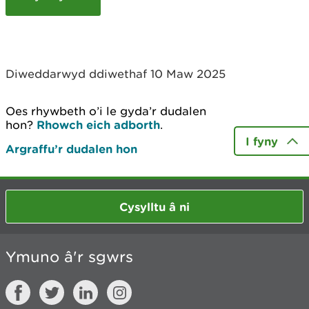
c
h
y
m
w
Diweddarwyd ddiwethaf 10 Maw 2025
e
l
i
Oes rhywbeth o’i le gyda’r dudalen
a
hon?
Rhowch eich adborth
.
d
I fyny
Argraffu’r dudalen hon
Cysylltu â ni
Ymuno â'r sgwrs