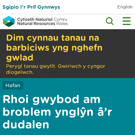
Sgipio I’r Prif Gynnwys
English
Dim cynnau tanau na
barbiciws yng nghefn
gwlad
Perygl tanau gwyllt. Gwiriwch y cyngor
diogelwch.
Hafan
Rhoi gwybod am
broblem ynglŷn â’r
dudalen