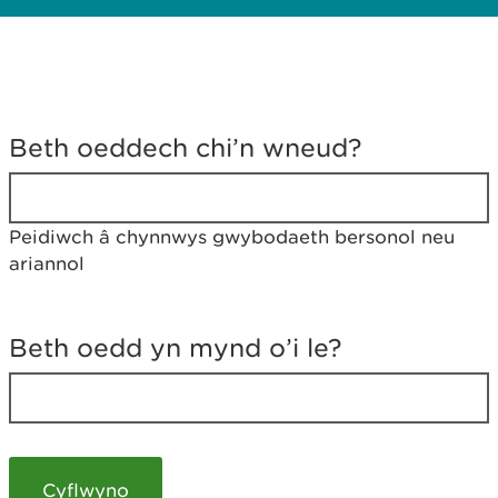
D
y
Beth oeddech chi’n wneud?
w
e
d
w
Peidiwch â chynnwys gwybodaeth bersonol neu
c
ariannol
h
w
r
t
Beth oedd yn mynd o’i le?
h
y
m
a
m
e
i