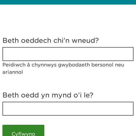
D
y
Beth oeddech chi’n wneud?
w
e
d
w
Peidiwch â chynnwys gwybodaeth bersonol neu
c
ariannol
h
w
r
t
Beth oedd yn mynd o’i le?
h
y
m
a
m
e
i