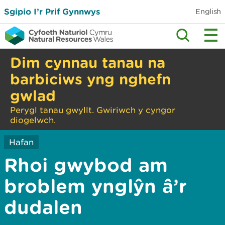
Sgipio I’r Prif Gynnwys
English
Dim cynnau tanau na
barbiciws yng nghefn
gwlad
Perygl tanau gwyllt. Gwiriwch y cyngor
diogelwch.
Hafan
Rhoi gwybod am
broblem ynglŷn â’r
dudalen