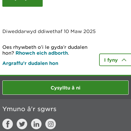
c
h
y
m
w
Diweddarwyd ddiwethaf 10 Maw 2025
e
l
i
Oes rhywbeth o’i le gyda’r dudalen
a
hon?
Rhowch eich adborth
.
d
I fyny
Argraffu’r dudalen hon
Cysylltu â ni
Ymuno â'r sgwrs