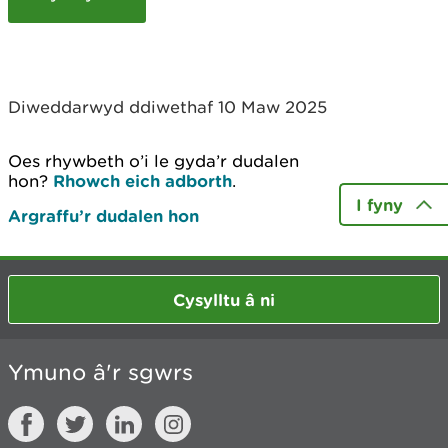
c
h
y
m
w
Diweddarwyd ddiwethaf 10 Maw 2025
e
l
i
Oes rhywbeth o’i le gyda’r dudalen
a
hon?
Rhowch eich adborth
.
d
I fyny
Argraffu’r dudalen hon
Cysylltu â ni
Ymuno â'r sgwrs