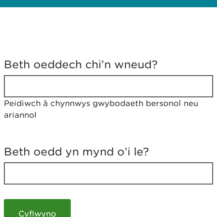
D
y
Beth oeddech chi’n wneud?
w
e
d
w
Peidiwch â chynnwys gwybodaeth bersonol neu
c
ariannol
h
w
r
t
Beth oedd yn mynd o’i le?
h
y
m
a
m
e
i