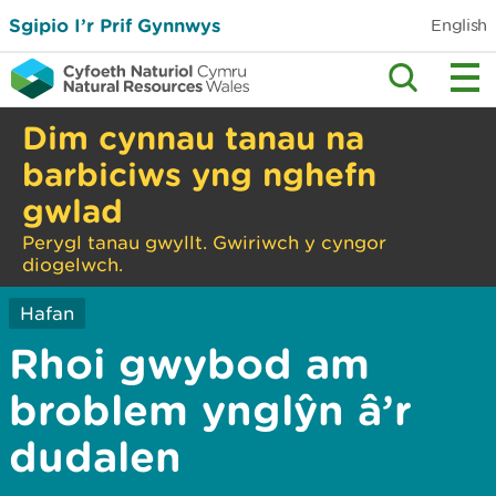
Sgipio I’r Prif Gynnwys
English
Dim cynnau tanau na
barbiciws yng nghefn
gwlad
Perygl tanau gwyllt. Gwiriwch y cyngor
diogelwch.
Hafan
Rhoi gwybod am
broblem ynglŷn â’r
dudalen