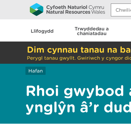
Search:
Trwyddedau a
Llifogydd
chaniatadau
Dim cynnau tanau na ba
Perygl tanau gwyllt. Gwiriwch y cyngor di
Hafan
Rhoi gwybod 
ynglŷn â’r du