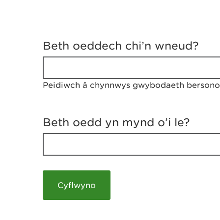
D
y
Beth oeddech chi’n wneud?
w
e
d
w
Peidiwch â chynnwys gwybodaeth bersonol
c
h
w
r
Beth oedd yn mynd o’i le?
t
h
y
m
a
m
e
i
c
h