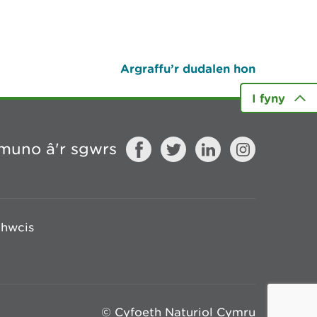
Argraffu’r dudalen hon
I fyny
muno â'r sgwrs
chwcis
© Cyfoeth Naturiol Cymru