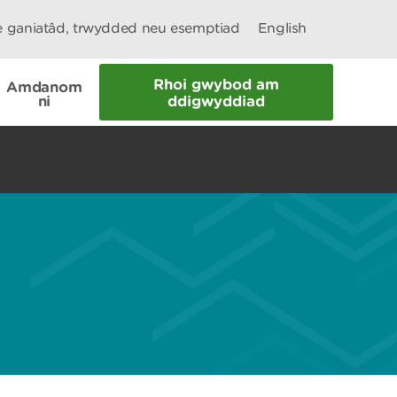
le ganiatâd, trwydded neu esemptiad
English
Rhoi gwybod am
Amdanom
ni
ddigwyddiad