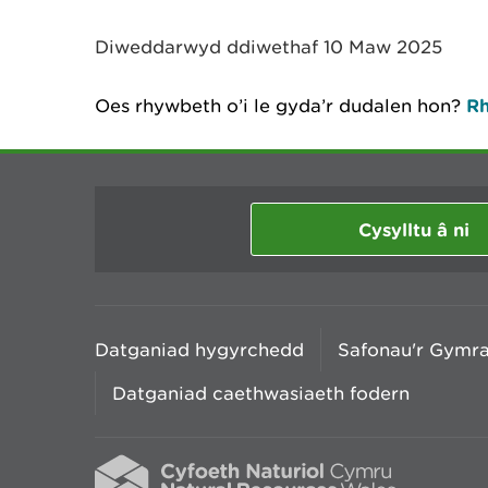
y
m
Diweddarwyd ddiwethaf 10 Maw 2025
w
e
l
Oes rhywbeth o’i le gyda’r dudalen hon?
Rh
i
a
d
Cysylltu â ni
Datganiad hygyrchedd
Safonau'r Gymr
Datganiad caethwasiaeth fodern