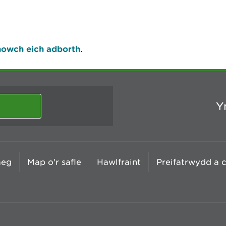
owch eich adborth
.
Y
aeg
Map o'r safle
Hawlfraint
Preifatrwydd a 