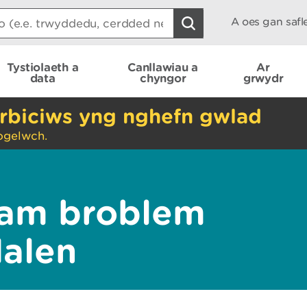
A oes gan saf
Tystiolaeth a
Canllawiau a
Ar
data
chyngor
grwydr
rbiciws yng nghefn gwlad
ogelwch.
am broblem
dalen