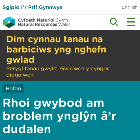
Sgipio I’r Prif Gynnwys
English
Dim cynnau tanau na
barbiciws yng nghefn
gwlad
Perygl tanau gwyllt. Gwiriwch y cyngor
diogelwch.
Hafan
Rhoi gwybod am
broblem ynglŷn â’r
dudalen