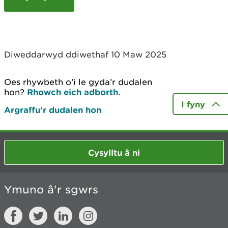
c
h
y
m
w
Diweddarwyd ddiwethaf 10 Maw 2025
e
l
i
Oes rhywbeth o’i le gyda’r dudalen
a
hon?
Rhowch eich adborth
.
d
I fyny
Argraffu’r dudalen hon
Cysylltu â ni
Ymuno â'r sgwrs