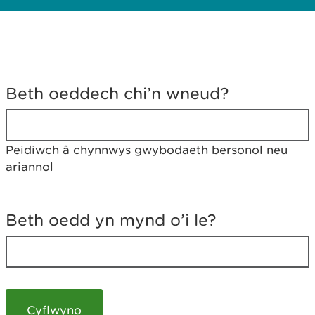
D
y
Beth oeddech chi’n wneud?
w
e
d
w
Peidiwch â chynnwys gwybodaeth bersonol neu
c
ariannol
h
w
r
t
Beth oedd yn mynd o’i le?
h
y
m
a
m
e
i