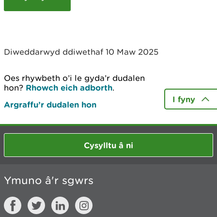
c
h
y
m
w
Diweddarwyd ddiwethaf 10 Maw 2025
e
l
i
Oes rhywbeth o’i le gyda’r dudalen
a
hon?
Rhowch eich adborth
.
d
I fyny
Argraffu’r dudalen hon
Cysylltu â ni
Ymuno â'r sgwrs