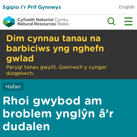
Sgipio I’r Prif Gynnwys
English
Dim cynnau tanau na
barbiciws yng nghefn
gwlad
Perygl tanau gwyllt. Gwiriwch y cyngor
diogelwch.
Hafan
Rhoi gwybod am
broblem ynglŷn â’r
dudalen