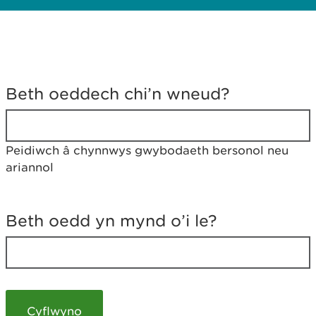
D
y
Beth oeddech chi’n wneud?
w
e
d
w
Peidiwch â chynnwys gwybodaeth bersonol neu
c
ariannol
h
w
r
t
Beth oedd yn mynd o’i le?
h
y
m
a
m
e
i