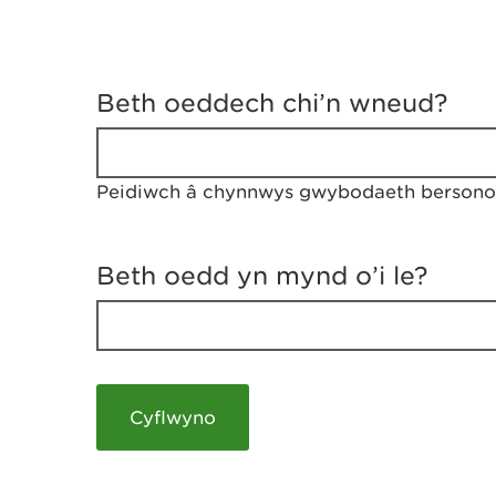
D
y
Beth oeddech chi’n wneud?
w
e
d
w
Peidiwch â chynnwys gwybodaeth bersonol
c
h
w
r
Beth oedd yn mynd o’i le?
t
h
y
m
a
m
e
i
c
h