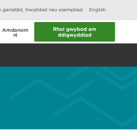
le ganiatâd, trwydded neu esemptiad
English
Rhoi gwybod am
Amdanom
ni
ddigwyddiad