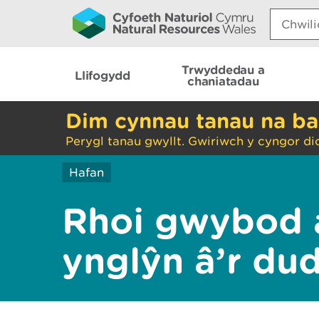
Search:
Trwyddedau a
Llifogydd
chaniatadau
Dim cynnau tanau na ba
Perygl tanau gwyllt. Gwiriwch y cyngor di
Hafan
Rhoi gwybod 
ynglŷn â’r du