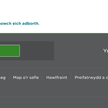
owch eich adborth
.
Y
aeg
Map o'r safle
Hawlfraint
Preifatrwydd a 