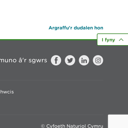
Argraffu’r dudalen hon
I fyny
muno â'r sgwrs
chwcis
© Cyfoeth Naturiol Cymru