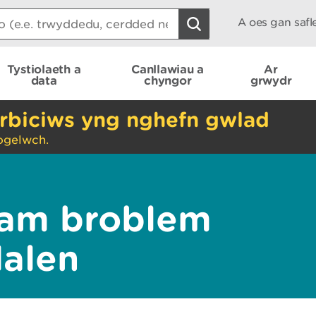
A oes gan saf
Tystiolaeth a
Canllawiau a
Ar
data
chyngor
grwydr
rbiciws yng nghefn gwlad
ogelwch.
am broblem
dalen