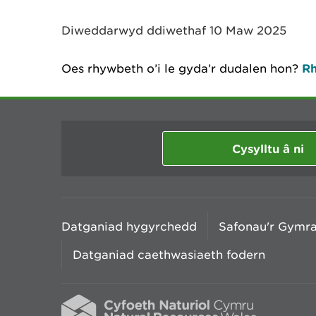
y
m
Diweddarwyd ddiwethaf 10 Maw 2025
w
e
l
Oes rhywbeth o’i le gyda’r dudalen hon?
Rh
i
a
d
Cysylltu â ni
Datganiad hygyrchedd
Safonau'r Gymr
Datganiad caethwasiaeth fodern