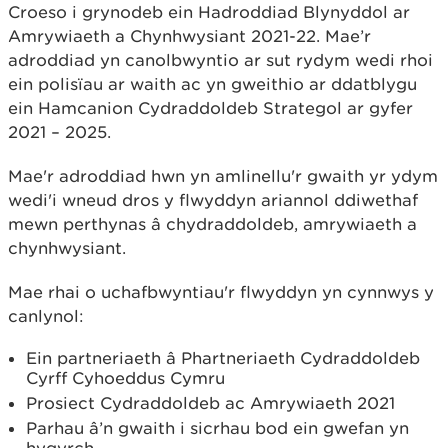
Croeso i grynodeb ein Hadroddiad Blynyddol ar
Amrywiaeth a Chynhwysiant 2021-22. Mae’r
adroddiad yn canolbwyntio ar sut rydym wedi rhoi
ein polisïau ar waith ac yn gweithio ar ddatblygu
ein Hamcanion Cydraddoldeb Strategol ar gyfer
2021 – 2025.
Mae'r adroddiad hwn yn amlinellu'r gwaith yr ydym
wedi'i wneud dros y flwyddyn ariannol ddiwethaf
mewn perthynas â chydraddoldeb, amrywiaeth a
chynhwysiant.
Mae rhai o uchafbwyntiau'r flwyddyn yn cynnwys y
canlynol:
Ein partneriaeth â Phartneriaeth Cydraddoldeb
Cyrff Cyhoeddus Cymru
Prosiect Cydraddoldeb ac Amrywiaeth 2021
Parhau â’n gwaith i sicrhau bod ein gwefan yn