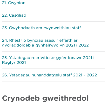
Cwynion
Casgliad
Gwybodaeth am rwydweithiau staff
Rhestr o bynciau asesu’r effaith ar
gydraddoldeb a gynhaliwyd yn 2021 i 2022
Ystadegau recriwtio ar gyfer Ionawr 2021 i
Ragfyr 2021
Ystadegau hunanddatgelu staff 2021 – 2022
Crynodeb gweithredol