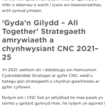
nifer o ddarnau o waith i lywio ein blaenoriaethau
wrth symud ymlaen.
‘Gyda’n Gilydd – All
Together’ Strategaeth
amrywiaeth a
chynhwysiant CNC 2021–
25
Yn 2021, aethom ati i ddatblygu ein Hamcanion
Cydraddoldeb Strategol ar gyfer CNC, wedi’u
hategu gan strategaeth a chynllun gweithredu ar
gyfer cyflawni.
Rydym am i CNC fod yn sefydliad lle mae pawb yn
teimlo y gallant gymryd rhan, lle rydym yn agored i