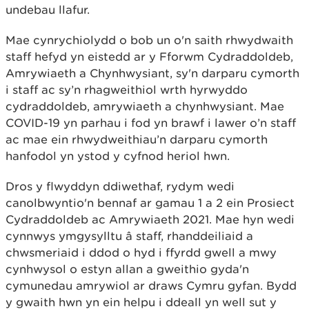
undebau llafur.
Mae cynrychiolydd o bob un o'n saith rhwydwaith
staff hefyd yn eistedd ar y Fforwm Cydraddoldeb,
Amrywiaeth a Chynhwysiant, sy'n darparu cymorth
i staff ac sy’n rhagweithiol wrth hyrwyddo
cydraddoldeb, amrywiaeth a chynhwysiant. Mae
COVID-19 yn parhau i fod yn brawf i lawer o’n staff
ac mae ein rhwydweithiau’n darparu cymorth
hanfodol yn ystod y cyfnod heriol hwn.
Dros y flwyddyn ddiwethaf, rydym wedi
canolbwyntio'n bennaf ar gamau 1 a 2 ein Prosiect
Cydraddoldeb ac Amrywiaeth 2021. Mae hyn wedi
cynnwys ymgysylltu â staff, rhanddeiliaid a
chwsmeriaid i ddod o hyd i ffyrdd gwell a mwy
cynhwysol o estyn allan a gweithio gyda'n
cymunedau amrywiol ar draws Cymru gyfan. Bydd
y gwaith hwn yn ein helpu i ddeall yn well sut y