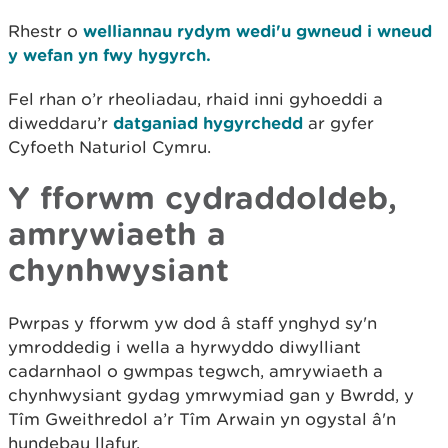
Rhestr o
welliannau rydym wedi'u gwneud i wneud
y wefan yn fwy hygyrch.
Fel rhan o’r rheoliadau, rhaid inni gyhoeddi a
diweddaru’r
datganiad hygyrchedd
ar gyfer
Cyfoeth Naturiol Cymru.
Y fforwm cydraddoldeb,
amrywiaeth a
chynhwysiant
Pwrpas y fforwm yw dod â staff ynghyd sy'n
ymroddedig i wella a hyrwyddo diwylliant
cadarnhaol o gwmpas tegwch, amrywiaeth a
chynhwysiant gydag ymrwymiad gan y Bwrdd, y
Tîm Gweithredol a’r Tîm Arwain yn ogystal â'n
hundebau llafur.