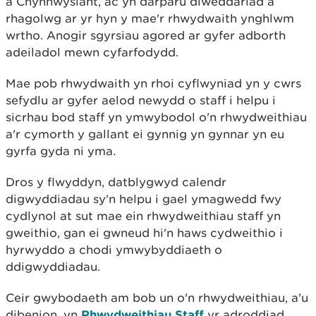
a Chynhwysiant, ac yn darparu diweddariad a
rhagolwg ar yr hyn y mae'r rhwydwaith ynghlwm
wrtho. Anogir sgyrsiau agored ar gyfer adborth
adeiladol mewn cyfarfodydd.
Mae pob rhwydwaith yn rhoi cyflwyniad yn y cwrs
sefydlu ar gyfer aelod newydd o staff i helpu i
sicrhau bod staff yn ymwybodol o'n rhwydweithiau
a'r cymorth y gallant ei gynnig yn gynnar yn eu
gyrfa gyda ni yma.
Dros y flwyddyn, datblygwyd calendr
digwyddiadau sy'n helpu i gael ymagwedd fwy
cydlynol at sut mae ein rhwydweithiau staff yn
gweithio, gan ei gwneud hi'n haws cydweithio i
hyrwyddo a chodi ymwybyddiaeth o
ddigwyddiadau.
Ceir gwybodaeth am bob un o'n rhwydweithiau, a'u
dibenion, yn
Rhwydweithiau Staff
yr adroddiad