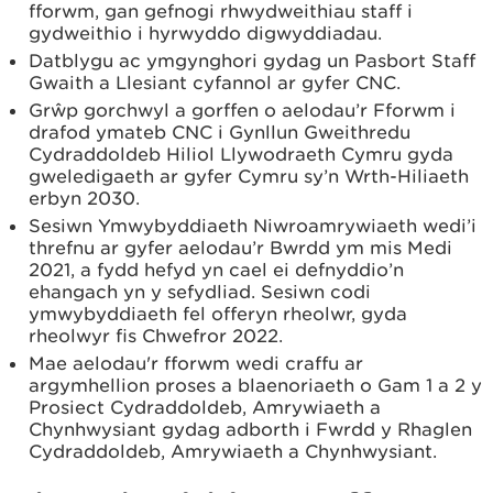
fforwm, gan gefnogi rhwydweithiau staff i
gydweithio i hyrwyddo digwyddiadau.
Datblygu ac ymgynghori gydag un Pasbort Staff
Gwaith a Llesiant cyfannol ar gyfer CNC.
Grŵp gorchwyl a gorffen o aelodau’r Fforwm i
drafod ymateb CNC i Gynllun Gweithredu
Cydraddoldeb Hiliol Llywodraeth Cymru gyda
gweledigaeth ar gyfer Cymru sy’n Wrth-Hiliaeth
erbyn 2030.
Sesiwn Ymwybyddiaeth Niwroamrywiaeth wedi’i
threfnu ar gyfer aelodau’r Bwrdd ym mis Medi
2021, a fydd hefyd yn cael ei defnyddio’n
ehangach yn y sefydliad. Sesiwn codi
ymwybyddiaeth fel offeryn rheolwr, gyda
rheolwyr fis Chwefror 2022.
Mae aelodau'r fforwm wedi craffu ar
argymhellion proses a blaenoriaeth o Gam 1 a 2 y
Prosiect Cydraddoldeb, Amrywiaeth a
Chynhwysiant gydag adborth i Fwrdd y Rhaglen
Cydraddoldeb, Amrywiaeth a Chynhwysiant.