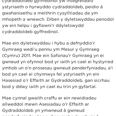
cydraddoldeb gyffredinol yw integreiddio
ystyriaeth o hyrwyddo cydraddoldeb, peidio â
gwahaniaethu a meithrin cysylltiadau da ym
mhopeth a wnewch. Diben y dyletswyddau penodol
yw ein helpu i gyflawni'r ddyletswydd
cydraddoldeb gyffredinol.
Mae ein dyletswyddau i hybu a defnyddio’r
Gymraeg wedi’u pennu ym Mesur y Gymraeg
(Cymru) 2011. Mae ein Safonau'r Gymraeg yn ei
gwneud yn ofynnol bod yr iaith yn cael ei hystyried
ymhob un o'n prosesau gwneud penderfyniadau, a'i
bod yn cael ei chynnwys fel ystyriaeth yn ein
Hasesiad o’r Effaith ar Gydraddoldeb, gan sicrhau
bod y ddwy iaith yn cael eu trin yn gyfartal.
Mae cynnal gwaith craffu ar ein newidiadau
allweddol mewn Asesiadau o’r Effaith ar
Gydraddoldeb yn ymwneud â gwneud