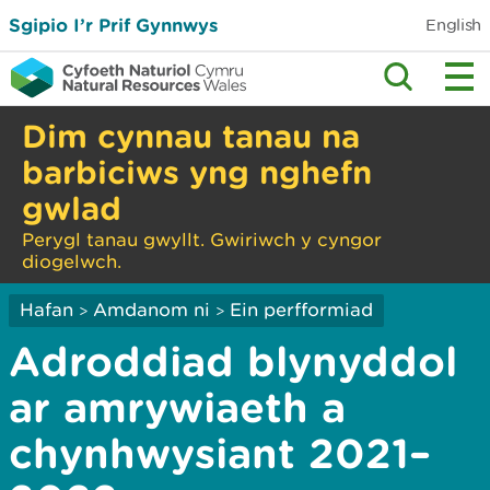
Sgipio I’r Prif Gynnwys
English
Dim cynnau tanau na
barbiciws yng nghefn
gwlad
Perygl tanau gwyllt. Gwiriwch y cyngor
diogelwch.
Hafan
Amdanom ni
Ein perfformiad
>
>
Adroddiad blynyddol
ar amrywiaeth a
chynhwysiant 2021–