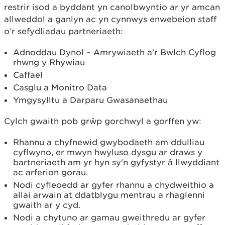
restrir isod a byddant yn canolbwyntio ar yr amcan
allweddol a ganlyn ac yn cynnwys enwebeion staff
o’r sefydliadau partneriaeth:
Adnoddau Dynol – Amrywiaeth a'r Bwlch Cyflog
rhwng y Rhywiau
Caffael
Casglu a Monitro Data
Ymgysylltu a Darparu Gwasanaethau
Cylch gwaith pob grŵp gorchwyl a gorffen yw:
Rhannu a chyfnewid gwybodaeth am ddulliau
cyflwyno, er mwyn hwyluso dysgu ar draws y
bartneriaeth am yr hyn sy'n gyfystyr â llwyddiant
ac arferion gorau.
Nodi cyfleoedd ar gyfer rhannu a chydweithio a
allai arwain at ddatblygu mentrau a rhaglenni
gwaith ar y cyd.
Nodi a chytuno ar gamau gweithredu ar gyfer