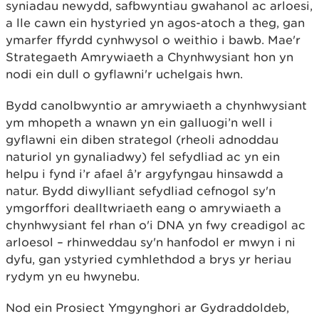
syniadau newydd, safbwyntiau gwahanol ac arloesi,
a lle cawn ein hystyried yn agos-atoch a theg, gan
ymarfer ffyrdd cynhwysol o weithio i bawb. Mae'r
Strategaeth Amrywiaeth a Chynhwysiant hon yn
nodi ein dull o gyflawni'r uchelgais hwn.
Bydd canolbwyntio ar amrywiaeth a chynhwysiant
ym mhopeth a wnawn yn ein galluogi’n well i
gyflawni ein diben strategol (rheoli adnoddau
naturiol yn gynaliadwy) fel sefydliad ac yn ein
helpu i fynd i’r afael â’r argyfyngau hinsawdd a
natur. Bydd diwylliant sefydliad cefnogol sy'n
ymgorffori dealltwriaeth eang o amrywiaeth a
chynhwysiant fel rhan o'i DNA yn fwy creadigol ac
arloesol – rhinweddau sy'n hanfodol er mwyn i ni
dyfu, gan ystyried cymhlethdod a brys yr heriau
rydym yn eu hwynebu.
Nod ein Prosiect Ymgynghori ar Gydraddoldeb,