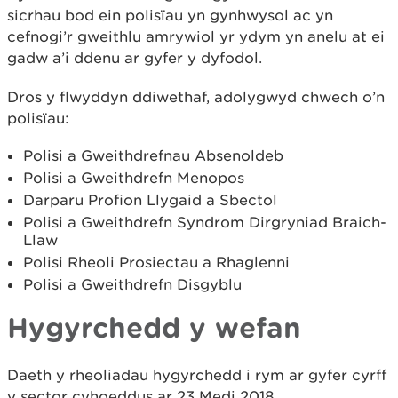
sicrhau bod ein polisïau yn gynhwysol ac yn
cefnogi’r gweithlu amrywiol yr ydym yn anelu at ei
gadw a’i ddenu ar gyfer y dyfodol.
Dros y flwyddyn ddiwethaf, adolygwyd chwech o’n
polisïau:
Polisi a Gweithdrefnau Absenoldeb
Polisi a Gweithdrefn Menopos
Darparu Profion Llygaid a Sbectol
Polisi a Gweithdrefn Syndrom Dirgryniad Braich-
Llaw
Polisi Rheoli Prosiectau a Rhaglenni
Polisi a Gweithdrefn Disgyblu
Hygyrchedd y wefan
Daeth y rheoliadau hygyrchedd i rym ar gyfer cyrff
y sector cyhoeddus ar 23 Medi 2018.