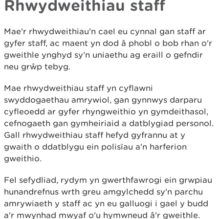
Rhwydweithiau staff
Mae'r rhwydweithiau'n cael eu cynnal gan staff ar
gyfer staff, ac maent yn dod â phobl o bob rhan o'r
gweithle ynghyd sy’n uniaethu ag eraill o gefndir
neu grŵp tebyg.
Mae rhwydweithiau staff yn cyflawni
swyddogaethau amrywiol, gan gynnwys darparu
cyfleoedd ar gyfer rhyngweithio yn gymdeithasol,
cefnogaeth gan gymheiriaid a datblygiad personol.
Gall rhwydweithiau staff hefyd gyfrannu at y
gwaith o ddatblygu ein polisïau a'n harferion
gweithio.
Fel sefydliad, rydym yn gwerthfawrogi ein grwpiau
hunandrefnus wrth greu amgylchedd sy'n parchu
amrywiaeth y staff ac yn eu galluogi i gael y budd
a'r mwynhad mwyaf o'u hymwneud â'r gweithle.