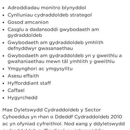
Adroddiadau monitro blynyddol
Cynlluniau cydraddoldeb strategol
Gosod amcanion
Casglu a dadansoddi gwybodaeth am
gydraddoldeb
Gwybodaeth am gydraddoldeb ymhlith
defnyddwyr gwasanaethau
Gwybodaeth am gydraddoldeb yn y gweithlu a
gwahaniaethau mewn tâl ymhlith y gweithlu
Ymgynghori ac ymgysylltu
Asesu effaith
Hyfforddiant staff
Caffael
Hygyrchedd
Mae Dyletswydd Cydraddoldeb y Sector
Cyhoeddus yn rhan o Ddeddf Cydraddoldeb 2010
ac yn ofyniad cyfreithiol. Nod eang y ddyletswydd