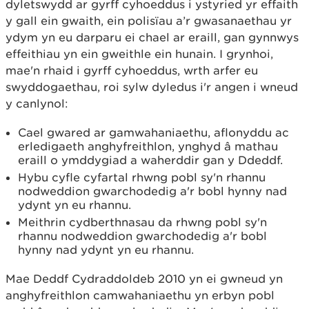
dyletswydd ar gyrff cyhoeddus i ystyried yr effaith
y gall ein gwaith, ein polisïau a’r gwasanaethau yr
ydym yn eu darparu ei chael ar eraill, gan gynnwys
effeithiau yn ein gweithle ein hunain. I grynhoi,
mae'n rhaid i gyrff cyhoeddus, wrth arfer eu
swyddogaethau, roi sylw dyledus i'r angen i wneud
y canlynol:
Cael gwared ar gamwahaniaethu, aflonyddu ac
erledigaeth anghyfreithlon, ynghyd â mathau
eraill o ymddygiad a waherddir gan y Ddeddf.
Hybu cyfle cyfartal rhwng pobl sy'n rhannu
nodweddion gwarchodedig a'r bobl hynny nad
ydynt yn eu rhannu.
Meithrin cydberthnasau da rhwng pobl sy'n
rhannu nodweddion gwarchodedig a'r bobl
hynny nad ydynt yn eu rhannu.
Mae Deddf Cydraddoldeb 2010 yn ei gwneud yn
anghyfreithlon camwahaniaethu yn erbyn pobl