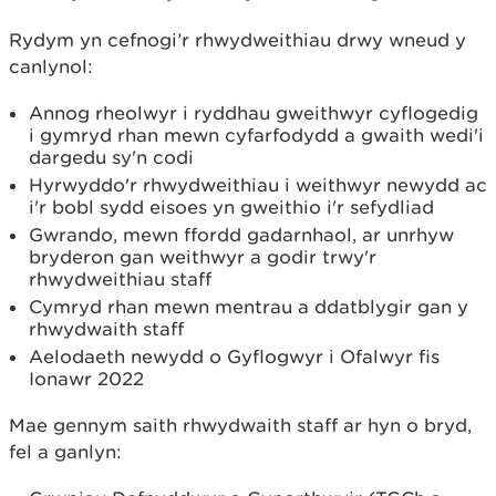
Rydym yn cefnogi’r rhwydweithiau drwy wneud y
canlynol:
Annog rheolwyr i ryddhau gweithwyr cyflogedig
i gymryd rhan mewn cyfarfodydd a gwaith wedi'i
dargedu sy'n codi
Hyrwyddo'r rhwydweithiau i weithwyr newydd ac
i'r bobl sydd eisoes yn gweithio i'r sefydliad
Gwrando, mewn ffordd gadarnhaol, ar unrhyw
bryderon gan weithwyr a godir trwy'r
rhwydweithiau staff
Cymryd rhan mewn mentrau a ddatblygir gan y
rhwydwaith staff
Aelodaeth newydd o Gyflogwyr i Ofalwyr fis
Ionawr 2022
Mae gennym saith rhwydwaith staff ar hyn o bryd,
fel a ganlyn: