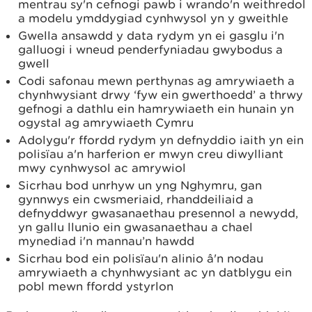
mentrau sy'n cefnogi pawb i wrando'n weithredol
a modelu ymddygiad cynhwysol yn y gweithle
Gwella ansawdd y data rydym yn ei gasglu i'n
galluogi i wneud penderfyniadau gwybodus a
gwell
Codi safonau mewn perthynas ag amrywiaeth a
chynhwysiant drwy ‘fyw ein gwerthoedd’ a thrwy
gefnogi a dathlu ein hamrywiaeth ein hunain yn
ogystal ag amrywiaeth Cymru
Adolygu'r ffordd rydym yn defnyddio iaith yn ein
polisïau a'n harferion er mwyn creu diwylliant
mwy cynhwysol ac amrywiol
Sicrhau bod unrhyw un yng Nghymru, gan
gynnwys ein cwsmeriaid, rhanddeiliaid a
defnyddwyr gwasanaethau presennol a newydd,
yn gallu llunio ein gwasanaethau a chael
mynediad i'n mannau’n hawdd
Sicrhau bod ein polisïau'n alinio â'n nodau
amrywiaeth a chynhwysiant ac yn datblygu ein
pobl mewn ffordd ystyrlon