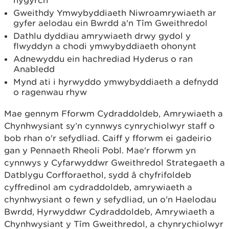
hygyrch
Gweithdy Ymwybyddiaeth Niwroamrywiaeth ar
gyfer aelodau ein Bwrdd a'n Tîm Gweithredol
Dathlu dyddiau amrywiaeth drwy gydol y
flwyddyn a chodi ymwybyddiaeth ohonynt
Adnewyddu ein hachrediad Hyderus o ran
Anabledd
Mynd ati i hyrwyddo ymwybyddiaeth a defnydd
o ragenwau rhyw
Mae gennym Fforwm Cydraddoldeb, Amrywiaeth a
Chynhwysiant sy’n cynnwys cynrychiolwyr staff o
bob rhan o'r sefydliad. Caiff y fforwm ei gadeirio
gan y Pennaeth Rheoli Pobl. Mae'r fforwm yn
cynnwys y Cyfarwyddwr Gweithredol Strategaeth a
Datblygu Corfforaethol, sydd â chyfrifoldeb
cyffredinol am cydraddoldeb, amrywiaeth a
chynhwysiant o fewn y sefydliad, un o'n Haelodau
Bwrdd, Hyrwyddwr Cydraddoldeb, Amrywiaeth a
Chynhwysiant y Tîm Gweithredol, a chynrychiolwyr