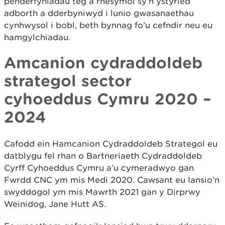
penderfyniadau teg a rhesymol sy’n ystyried
adborth a dderbyniwyd i lunio gwasanaethau
cynhwysol i bobl, beth bynnag fo’u cefndir neu eu
hamgylchiadau.
Amcanion cydraddoldeb
strategol sector
cyhoeddus Cymru 2020 –
2024
Cafodd ein Hamcanion Cydraddoldeb Strategol eu
datblygu fel rhan o Bartneriaeth Cydraddoldeb
Cyrff Cyhoeddus Cymru a’u cymeradwyo gan
Fwrdd CNC ym mis Medi 2020. Cawsant eu lansio’n
swyddogol ym mis Mawrth 2021 gan y Dirprwy
Weinidog, Jane Hutt AS.