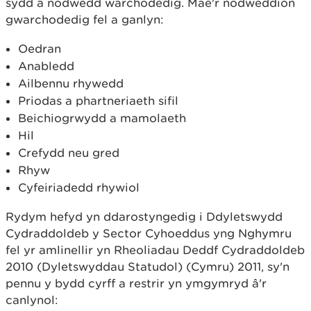
sydd â nodwedd warchodedig. Mae'r nodweddion
gwarchodedig fel a ganlyn:
Oedran
Anabledd
Ailbennu rhywedd
Priodas a phartneriaeth sifil
Beichiogrwydd a mamolaeth
Hil
Crefydd neu gred
Rhyw
Cyfeiriadedd rhywiol
Rydym hefyd yn ddarostyngedig i Ddyletswydd
Cydraddoldeb y Sector Cyhoeddus yng Nghymru
fel yr amlinellir yn Rheoliadau Deddf Cydraddoldeb
2010 (Dyletswyddau Statudol) (Cymru) 2011, sy'n
pennu y bydd cyrff a restrir yn ymgymryd â'r
canlynol: