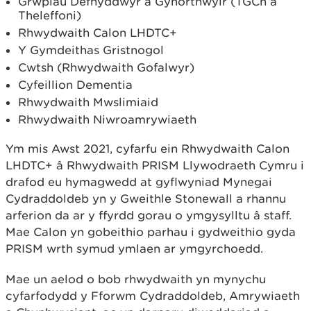
Grwpiau Defnyddwyr a Gynorthwyir (TGCh a
Theleffoni)
Rhwydwaith Calon LHDTC+
Y Gymdeithas Gristnogol
Cwtsh (Rhwydwaith Gofalwyr)
Cyfeillion Dementia
Rhwydwaith Mwslimiaid
Rhwydwaith Niwroamrywiaeth
Ym mis Awst 2021, cyfarfu ein Rhwydwaith Calon
LHDTC+ â Rhwydwaith PRISM Llywodraeth Cymru i
drafod eu hymagwedd at gyflwyniad Mynegai
Cydraddoldeb yn y Gweithle Stonewall a rhannu
arferion da ar y ffyrdd gorau o ymgysylltu â staff.
Mae Calon yn gobeithio parhau i gydweithio gyda
PRISM wrth symud ymlaen ar ymgyrchoedd.
Mae un aelod o bob rhwydwaith yn mynychu
cyfarfodydd y Fforwm Cydraddoldeb, Amrywiaeth