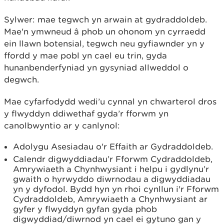
Sylwer: mae tegwch yn arwain at gydraddoldeb.
Mae'n ymwneud â phob un ohonom yn cyrraedd
ein llawn botensial, tegwch neu gyfiawnder yn y
ffordd y mae pobl yn cael eu trin, gyda
hunanbenderfyniad yn gysyniad allweddol o
degwch.
Mae cyfarfodydd wedi’u cynnal yn chwarterol dros
y flwyddyn ddiwethaf gyda’r fforwm yn
canolbwyntio ar y canlynol:
Adolygu Asesiadau o'r Effaith ar Gydraddoldeb.
Calendr digwyddiadau’r Fforwm Cydraddoldeb,
Amrywiaeth a Chynhwysiant i helpu i gydlynu’r
gwaith o hyrwyddo diwrnodau a digwyddiadau
yn y dyfodol. Bydd hyn yn rhoi cynllun i'r Fforwm
Cydraddoldeb, Amrywiaeth a Chynhwysiant ar
gyfer y flwyddyn gyfan gyda phob
digwyddiad/diwrnod yn cael ei gytuno gan y