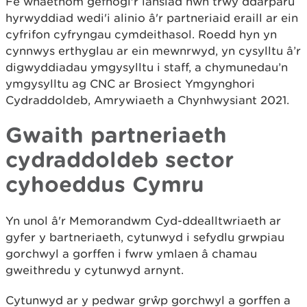
Fe wnaethom gefnogi'r lansiad hwn trwy ddarparu
hyrwyddiad wedi'i alinio â'r partneriaid eraill ar ein
cyfrifon cyfryngau cymdeithasol. Roedd hyn yn
cynnwys erthyglau ar ein mewnrwyd, yn cysylltu â’r
digwyddiadau ymgysylltu i staff, a chymunedau’n
ymgysylltu ag CNC ar Brosiect Ymgynghori
Cydraddoldeb, Amrywiaeth a Chynhwysiant 2021.
Gwaith partneriaeth
cydraddoldeb sector
cyhoeddus Cymru
Yn unol â'r Memorandwm Cyd-ddealltwriaeth ar
gyfer y bartneriaeth, cytunwyd i sefydlu grwpiau
gorchwyl a gorffen i fwrw ymlaen â chamau
gweithredu y cytunwyd arnynt.
Cytunwyd ar y pedwar grŵp gorchwyl a gorffen a