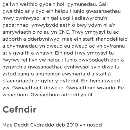
gallwn weithio gyda'n holl gymunedau. Gall
gweithio ar y cyd ein helpu i lunio gwasanaethau
mwy cynhwysol a’n galluogi i adlewyrchu’n
gadarnhaol ymwybyddiaeth o bwy ydym ni a’r
amrywiaeth o rolau yn CNC. Trwy ymgysylltu ac
adborth a dderbyniwyd, mae ein staff, rhanddeiliaid
a chymunedau yn dweud eu dweud ac yn cyfrannu
at y gwaith a wnawn. Ein nod trwy ymgysylltu
fwyfwy fel hyn yw helpu i lunio gwybodaeth deg a
hygyrch a gwasanaethau cynhwysol sy'n diwallu
ystod eang o anghenion cwsmeriaid a staff â
blaenoriaeth ar gyfer y dyfodol. Ein hymagwedd
yw: Gwnaethoch ddweud. Gwnaethom wrando. Fe
wnaethom. Gwnaethom adrodd yn ôl.
Cefndir
Mae Deddf Cydraddoldeb 2010 yn gosod