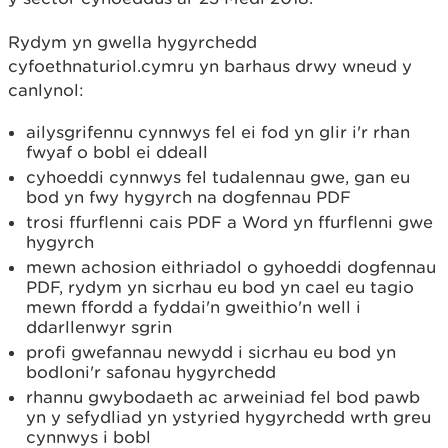
Rydym yn gwella hygyrchedd
cyfoethnaturiol.cymru yn barhaus drwy wneud y
canlynol:
ailysgrifennu cynnwys fel ei fod yn glir i'r rhan
fwyaf o bobl ei ddeall
cyhoeddi cynnwys fel tudalennau gwe, gan eu
bod yn fwy hygyrch na dogfennau PDF
trosi ffurflenni cais PDF a Word yn ffurflenni gwe
hygyrch
mewn achosion eithriadol o gyhoeddi dogfennau
PDF, rydym yn sicrhau eu bod yn cael eu tagio
mewn ffordd a fyddai'n gweithio'n well i
ddarllenwyr sgrin
profi gwefannau newydd i sicrhau eu bod yn
bodloni'r safonau hygyrchedd
rhannu gwybodaeth ac arweiniad fel bod pawb
yn y sefydliad yn ystyried hygyrchedd wrth greu
cynnwys i bobl