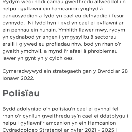
Rydym wedi nodi camau gweithredu allweddol i'n
helpu i gyflawni ein hamcanion ynghyd â
dangosyddion a fydd yn cael eu defnyddio i fesur
cynnydd. Ni fydd hyn i gyd yn cael ei gyflawni ar
ein pennau ein hunain. Ymhlith llawer mwy, rydym
yn cydnabod yr angen i ymgysylltu â sectorau
eraill i glywed eu profiadau nhw, bod yn rhan o’r
gwaith ymchwil, a mynd i'r afael â phroblemau
lawer yn gynt yn y cylch oes.
Cymeradwywyd ein strategaeth gan y Bwrdd ar 28
Ionawr 2022.
Polisïau
Bydd adolygiad o’n polisïau’n cael ei gynnal fel
rhan o’r cynllun gweithredu sy’n cael ei ddatblygu i
helpu i gyflawni’r amcanion yn ein Hamcanion
Cydraddoldeb Strategol ar gyfer 2021 – 2025 i