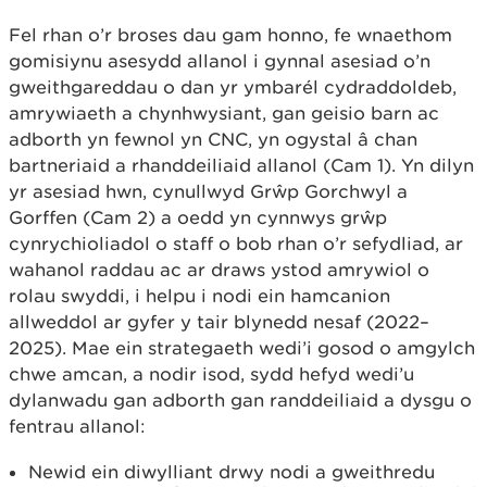
Fel rhan o’r broses dau gam honno, fe wnaethom
gomisiynu asesydd allanol i gynnal asesiad o’n
gweithgareddau o dan yr ymbarél cydraddoldeb,
amrywiaeth a chynhwysiant, gan geisio barn ac
adborth yn fewnol yn CNC, yn ogystal â chan
bartneriaid a rhanddeiliaid allanol (Cam 1). Yn dilyn
yr asesiad hwn, cynullwyd Grŵp Gorchwyl a
Gorffen (Cam 2) a oedd yn cynnwys grŵp
cynrychioliadol o staff o bob rhan o’r sefydliad, ar
wahanol raddau ac ar draws ystod amrywiol o
rolau swyddi, i helpu i nodi ein hamcanion
allweddol ar gyfer y tair blynedd nesaf (2022–
2025). Mae ein strategaeth wedi’i gosod o amgylch
chwe amcan, a nodir isod, sydd hefyd wedi’u
dylanwadu gan adborth gan randdeiliaid a dysgu o
fentrau allanol:
Newid ein diwylliant drwy nodi a gweithredu