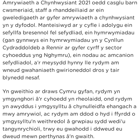
Amrywiaeth a Chynhwysiant 2021 oedd casglu barn
cwsmeriaid, staff a rhanddeiliaid ar ein
gweledigaeth ar gyfer amrywiaeth a chynhwysiant
yn y dyfodol. Manteisiwyd ar y cyfle i adolygu ein
sefyllfa bresennol fel sefydliad, ein hymrwymiadau
(gan gynnwys ein hymrwymiadau yn y Cynllun
Cydraddoldeb a Rennir ar gyfer cyrff y sector
cyhoeddus yng Nghymru), ein nodau ac amcanion
sefydliadol, a’r meysydd hynny lle rydym am
wneud gwahaniaeth gwirioneddol dros y tair
blynedd nesaf.
Yn gweithio ar draws Cymru gyfan, rydym yn
ymgynghori â'r cyhoedd yn rheolaidd, ond rydym
yn awyddus i ymgysylltu â chynulleidfa ehangach a
mwy amrywiol, ac rydym am ddod o hyd i ffyrdd o
ymgysylltu'n weithredol â grwpiau sydd wedi'u
tangynrychioli, trwy eu gwahodd i ddweud eu
dweud mewn perthynas â'n gwaith.