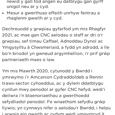
newid y gall fod angen eu datblygu gan gyrff
unigol neu ar y cyd.
Mesur a gwerthuso effaith unrhyw fentrau a
rhaglenni gwaith ar y cyd.
Dechreuodd y grwpiau gyfarfod ym mis Rhagfyr
2021, ac mae gan CNC aelodau o staff ar dri o’r
grwpiau, sef timau Caffael, Adnoddau Dynol ac
Ymgysylltu â Chwsmeriaid, a fydd yn adrodd, a lle
bo’n briodol yn gwneud argymhellion, i’r prif grŵp
partneriaeth maes o law.
Ym mis Mawrth 2020, cytunodd y Bwrdd i
ymrwymo i’r Amcanion Cydraddoldeb a Rennir
traws-sector cyhoeddus, ac y dylem ddatblygu
cynllun mwy penodol ar gyfer CNC hefyd, wedi’i
deilwra i’n blaenoriaethau a gwerthoedd
sefydliadol penodol. Fe wnaethom sefydlu grŵp
llywio, yn cynnwys nifer o aelodau’r Bwrdd, i helpu
i arwain ein gwaith ac rydym wedi ymgymryd â