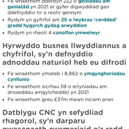
Fe wnaethom dderbyn 222 o
geisiadau am
ganiatâd
yn 2021 ar gyfer digwyddiad gan
ddefnyddio tir a reolir gennym
Rydym yn gyfrifol am
25 o lwybrau ‘cerdded’
gradd hygyrch gydag arwyddion
Rydym yn rheoli 4
canolfan ymwelwyr
Hyrwyddo busnes llwyddiannus a
chyfrifol, sy'n defnyddio
adnoddau naturiol heb eu difrodi
Fe wnaethom ymateb i 8,862 o
ymgynghoriadau
cynllunio
Fe wnaethom sicrhau 59 o erlyniadau am
droseddau amgylcheddol yn 2021
Fe wnaethom greu £37m mewn incwm pren
Datblygu CNC yn sefydliad
rhagorol, sy’n darparu
gwasanaeth cwsmeriaid o'r radd