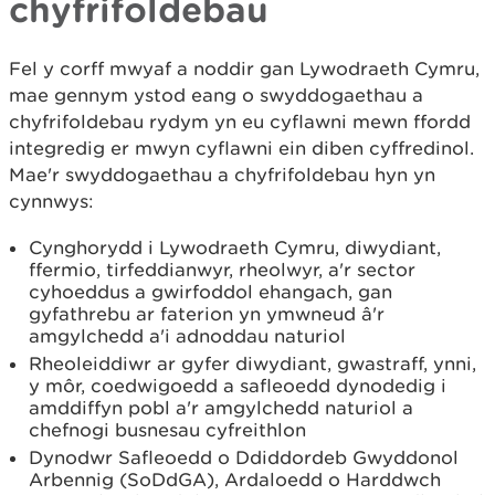
chyfrifoldebau
Fel y corff mwyaf a noddir gan Lywodraeth Cymru,
mae gennym ystod eang o swyddogaethau a
chyfrifoldebau rydym yn eu cyflawni mewn ffordd
integredig er mwyn cyflawni ein diben cyffredinol.
Mae'r swyddogaethau a chyfrifoldebau hyn yn
cynnwys:
Cynghorydd i Lywodraeth Cymru, diwydiant,
ffermio, tirfeddianwyr, rheolwyr, a'r sector
cyhoeddus a gwirfoddol ehangach, gan
gyfathrebu ar faterion yn ymwneud â'r
amgylchedd a'i adnoddau naturiol
Rheoleiddiwr ar gyfer diwydiant, gwastraff, ynni,
y môr, coedwigoedd a safleoedd dynodedig i
amddiffyn pobl a'r amgylchedd naturiol a
chefnogi busnesau cyfreithlon
Dynodwr Safleoedd o Ddiddordeb Gwyddonol
Arbennig (SoDdGA), Ardaloedd o Harddwch