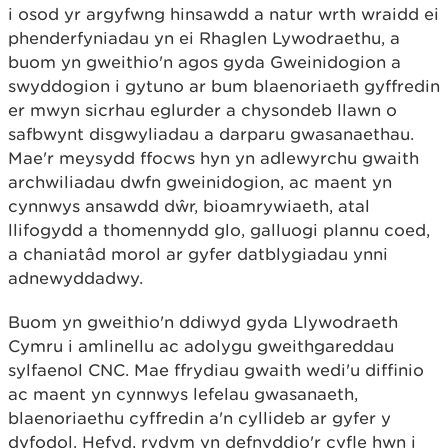
i osod yr argyfwng hinsawdd a natur wrth wraidd ei
phenderfyniadau yn ei Rhaglen Lywodraethu, a
buom yn gweithio'n agos gyda Gweinidogion a
swyddogion i gytuno ar bum blaenoriaeth gyffredin
er mwyn sicrhau eglurder a chysondeb llawn o
safbwynt disgwyliadau a darparu gwasanaethau.
Mae'r meysydd ffocws hyn yn adlewyrchu gwaith
archwiliadau dwfn gweinidogion, ac maent yn
cynnwys ansawdd dŵr, bioamrywiaeth, atal
llifogydd a thomennydd glo, galluogi plannu coed,
a chaniatâd morol ar gyfer datblygiadau ynni
adnewyddadwy.
Buom yn gweithio'n ddiwyd gyda Llywodraeth
Cymru i amlinellu ac adolygu gweithgareddau
sylfaenol CNC. Mae ffrydiau gwaith wedi'u diffinio
ac maent yn cynnwys lefelau gwasanaeth,
blaenoriaethu cyffredin a'n cyllideb ar gyfer y
dyfodol. Hefyd, rydym yn defnyddio'r cyfle hwn i