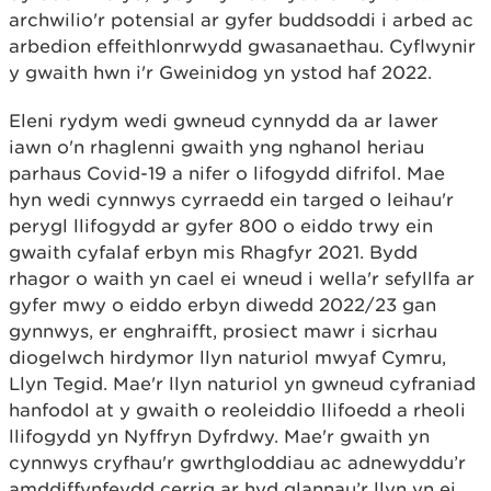
archwilio'r potensial ar gyfer buddsoddi i arbed ac
arbedion effeithlonrwydd gwasanaethau. Cyflwynir
y gwaith hwn i'r Gweinidog yn ystod haf 2022.
Eleni rydym wedi gwneud cynnydd da ar lawer
iawn o'n rhaglenni gwaith yng nghanol heriau
parhaus Covid-19 a nifer o lifogydd difrifol. Mae
hyn wedi cynnwys cyrraedd ein targed o leihau'r
perygl llifogydd ar gyfer 800 o eiddo trwy ein
gwaith cyfalaf erbyn mis Rhagfyr 2021. Bydd
rhagor o waith yn cael ei wneud i wella'r sefyllfa ar
gyfer mwy o eiddo erbyn diwedd 2022/23 gan
gynnwys, er enghraifft, prosiect mawr i sicrhau
diogelwch hirdymor llyn naturiol mwyaf Cymru,
Llyn Tegid. Mae'r llyn naturiol yn gwneud cyfraniad
hanfodol at y gwaith o reoleiddio llifoedd a rheoli
llifogydd yn Nyffryn Dyfrdwy. Mae'r gwaith yn
cynnwys cryfhau'r gwrthgloddiau ac adnewyddu’r
amddiffynfeydd cerrig ar hyd glannau’r llyn yn ei