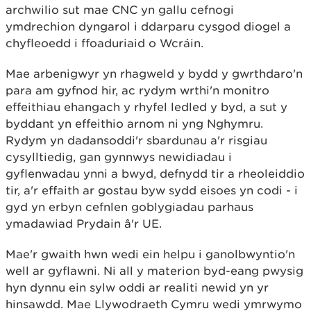
archwilio sut mae CNC yn gallu cefnogi
ymdrechion dyngarol i ddarparu cysgod diogel a
chyfleoedd i ffoaduriaid o Wcráin.
Mae arbenigwyr yn rhagweld y bydd y gwrthdaro'n
para am gyfnod hir, ac rydym wrthi'n monitro
effeithiau ehangach y rhyfel ledled y byd, a sut y
byddant yn effeithio arnom ni yng Nghymru.
Rydym yn dadansoddi'r sbardunau a'r risgiau
cysylltiedig, gan gynnwys newidiadau i
gyflenwadau ynni a bwyd, defnydd tir a rheoleiddio
tir, a'r effaith ar gostau byw sydd eisoes yn codi - i
gyd yn erbyn cefnlen goblygiadau parhaus
ymadawiad Prydain â'r UE.
Mae'r gwaith hwn wedi ein helpu i ganolbwyntio'n
well ar gyflawni. Ni all y materion byd-eang pwysig
hyn dynnu ein sylw oddi ar realiti newid yn yr
hinsawdd. Mae Llywodraeth Cymru wedi ymrwymo