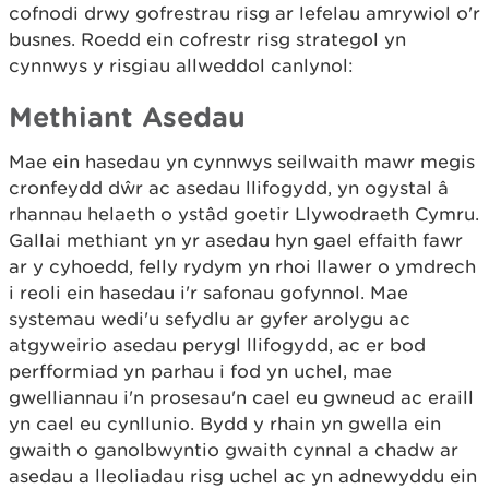
cofnodi drwy gofrestrau risg ar lefelau amrywiol o'r
busnes. Roedd ein cofrestr risg strategol yn
cynnwys y risgiau allweddol canlynol:
Methiant Asedau
Mae ein hasedau yn cynnwys seilwaith mawr megis
cronfeydd dŵr ac asedau llifogydd, yn ogystal â
rhannau helaeth o ystâd goetir Llywodraeth Cymru.
Gallai methiant yn yr asedau hyn gael effaith fawr
ar y cyhoedd, felly rydym yn rhoi llawer o ymdrech
i reoli ein hasedau i'r safonau gofynnol. Mae
systemau wedi'u sefydlu ar gyfer arolygu ac
atgyweirio asedau perygl llifogydd, ac er bod
perfformiad yn parhau i fod yn uchel, mae
gwelliannau i'n prosesau'n cael eu gwneud ac eraill
yn cael eu cynllunio. Bydd y rhain yn gwella ein
gwaith o ganolbwyntio gwaith cynnal a chadw ar
asedau a lleoliadau risg uchel ac yn adnewyddu ein