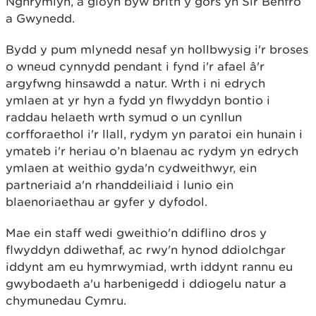
Nghrymlyn, a glöyn byw brith y gors yn Sir Benfro
a Gwynedd.
Bydd y pum mlynedd nesaf yn hollbwysig i'r broses
o wneud cynnydd pendant i fynd i'r afael â'r
argyfwng hinsawdd a natur. Wrth i ni edrych
ymlaen at yr hyn a fydd yn flwyddyn bontio i
raddau helaeth wrth symud o un cynllun
corfforaethol i'r llall, rydym yn paratoi ein hunain i
ymateb i'r heriau o’n blaenau ac rydym yn edrych
ymlaen at weithio gyda'n cydweithwyr, ein
partneriaid a'n rhanddeiliaid i lunio ein
blaenoriaethau ar gyfer y dyfodol.
Mae ein staff wedi gweithio'n ddiflino dros y
flwyddyn ddiwethaf, ac rwy'n hynod ddiolchgar
iddynt am eu hymrwymiad, wrth iddynt rannu eu
gwybodaeth a'u harbenigedd i ddiogelu natur a
chymunedau Cymru.