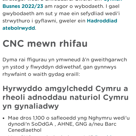
Busnes 2022/23
am ragor o wybodaeth. I gael
gwybodaeth am sut y mae ein sefydliad wedi'i
strwythuro i gyflawni, gweler ein
Hadroddiad
atebolrwydd
.
CNC mewn rhifau
Dyma rai ffigurau yn ymwneud â'n gweithgarwch
yn ystod y flwyddyn ddiwethaf, gan gynnwys
rhywfaint o waith gydag eraill:
Hyrwyddo amgylchedd Cymru a
rheoli adnoddau naturiol Cymru
yn gynaliadwy
Mae dros 1,100 o safleoedd yng Nghymru wedi'u
dynodi'n SoDdGA , AHNE, GNG a/neu Barc
Cenedlaethol