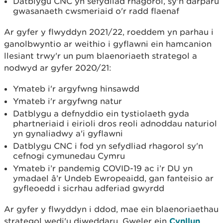
Datblygu CNC yn sefydliad rhagorol, sy'n darparu
gwasanaeth cwsmeriaid o'r radd flaenaf
Ar gyfer y flwyddyn 2021/22, roeddem yn parhau i
ganolbwyntio ar weithio i gyflawni ein hamcanion
llesiant trwy'r un pum blaenoriaeth strategol a
nodwyd ar gyfer 2020/21:
Ymateb i'r argyfwng hinsawdd
Ymateb i'r argyfwng natur
Datblygu a defnyddio ein tystiolaeth gyda
phartneriaid i eirioli dros reoli adnoddau naturiol
yn gynaliadwy a'i gyflawni
Datblygu CNC i fod yn sefydliad rhagorol sy'n
cefnogi cymunedau Cymru
Ymateb i’r pandemig COVID-19 ac i’r DU yn
ymadael â’r Undeb Ewropeaidd, gan fanteisio ar
gyfleoedd i sicrhau adferiad gwyrdd
Ar gyfer y flwyddyn i ddod, mae ein blaenoriaethau
strategol wedi'u diweddaru. Gweler ein
Cynllun