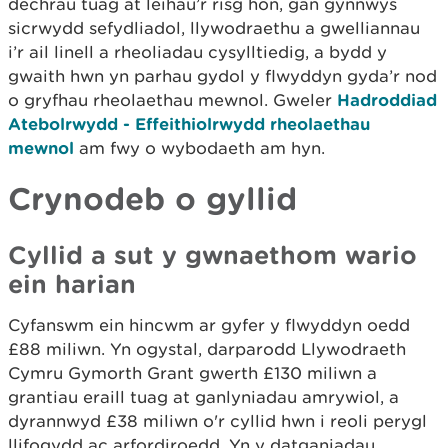
dechrau tuag at leihau’r risg hon, gan gynnwys
sicrwydd sefydliadol, llywodraethu a gwelliannau
i’r ail linell a rheoliadau cysylltiedig, a bydd y
gwaith hwn yn parhau gydol y flwyddyn gyda’r nod
o gryfhau rheolaethau mewnol. Gweler
Hadroddiad
Atebolrwydd - Effeithiolrwydd rheolaethau
mewnol
am fwy o wybodaeth am hyn.
Crynodeb o gyllid
Cyllid a sut y gwnaethom wario
ein harian
Cyfanswm ein hincwm ar gyfer y flwyddyn oedd
£88 miliwn. Yn ogystal, darparodd Llywodraeth
Cymru Gymorth Grant gwerth £130 miliwn a
grantiau eraill tuag at ganlyniadau amrywiol, a
dyrannwyd £38 miliwn o'r cyllid hwn i reoli perygl
llifogydd ac arfordiroedd. Yn y datganiadau