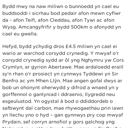
Bydd mwy na naw miliwn o bunnoedd yn cael eu
buddsoddi i sicrhau bod pedair afon mewn cyflwr
da - afon Teifi, afon Cleddau, afon Tywi ac afon
Wysg. Amcangyfrifir y bydd 500km o afonydd yn
cael eu gwella.
Hefyd, bydd ychydig dros £4.5 miliwn yn cael ei
wario ar warchod corsydd crynedig. Y mwyaf o'r
corsydd crynedig sydd ar ôl yng Nghymru yw Cors
Crymlyn, ar gyrion Abertawe. Mae ardaloedd eraill
sy'n rhan o'r prosiect yn cynnwys Tyddewi yn Sir
Benfro ac ym Mhen Llŷn. Mae angen gofal dwys ar
bob un ohonynt oherwydd y difrod a wnaed yn y
gorffennol o ganlyniad i ddraenio, llygredd neu
esgeulustod. Yn ogystal â bod o ddiddordeb o
safbwynt dal carbon, mae rhywogaethau prin iawn
yn llechu yno o hyd – gan gynnwys pry cop mwyaf
Prydain, sef corryn arnofiol y gors galchog yng