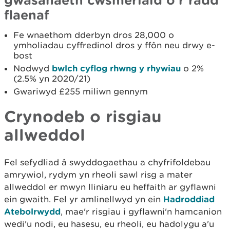
flaenaf
Fe wnaethom dderbyn dros 28,000 o
ymholiadau cyffredinol dros y ffôn neu drwy e-
bost
Nodwyd
bwlch cyflog rhwng y rhywiau
o 2%
(2.5% yn 2020/21)
Gwariwyd £255 miliwn gennym
Crynodeb o risgiau
allweddol
Fel sefydliad â swyddogaethau a chyfrifoldebau
amrywiol, rydym yn rheoli sawl risg a mater
allweddol er mwyn lliniaru eu heffaith ar gyflawni
ein gwaith. Fel yr amlinellwyd yn ein
Hadroddiad
Atebolrwydd
, mae'r risgiau i gyflawni'n hamcanion
wedi'u nodi, eu hasesu, eu rheoli, eu hadolygu a'u