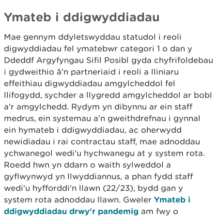
Ymateb i ddigwyddiadau
Mae gennym ddyletswyddau statudol i reoli
digwyddiadau fel ymatebwr categori 1 o dan y
Ddeddf Argyfyngau Sifil Posibl gyda chyfrifoldebau
i gydweithio â'n partneriaid i reoli a lliniaru
effeithiau digwyddiadau amgylcheddol fel
llifogydd, sychder a llygredd amgylcheddol ar bobl
a'r amgylchedd. Rydym yn dibynnu ar ein staff
medrus, ein systemau a’n gweithdrefnau i gynnal
ein hymateb i ddigwyddiadau, ac oherwydd
newidiadau i rai contractau staff, mae adnoddau
ychwanegol wedi'u hychwanegu at y system rota.
Roedd hwn yn ddarn o waith sylweddol a
gyflwynwyd yn llwyddiannus, a phan fydd staff
wedi'u hyfforddi'n llawn (22/23), bydd gan y
system rota adnoddau llawn. Gweler
Ymateb i
ddigwyddiadau drwy'r pandemig
am fwy o