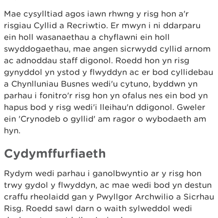
Mae cysylltiad agos iawn rhwng y risg hon a'r
risgiau Cyllid a Recriwtio. Er mwyn i ni ddarparu
ein holl wasanaethau a chyflawni ein holl
swyddogaethau, mae angen sicrwydd cyllid arnom
ac adnoddau staff digonol. Roedd hon yn risg
gynyddol yn ystod y flwyddyn ac er bod cyllidebau
a Chynlluniau Busnes wedi'u cytuno, byddwn yn
parhau i fonitro'r risg hon yn ofalus nes ein bod yn
hapus bod y risg wedi'i lleihau'n ddigonol. Gweler
ein 'Crynodeb o gyllid' am ragor o wybodaeth am
hyn.
Cydymffurfiaeth
Rydym wedi parhau i ganolbwyntio ar y risg hon
trwy gydol y flwyddyn, ac mae wedi bod yn destun
craffu rheolaidd gan y Pwyllgor Archwilio a Sicrhau
Risg. Roedd sawl darn o waith sylweddol wedi