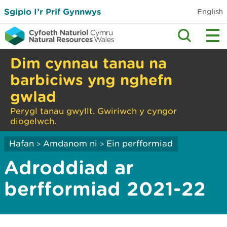
Sgipio I’r Prif Gynnwys
English
Dim cynnau tanau na
barbiciws yng nghefn
gwlad
Perygl tanau gwyllt. Gwiriwch y cyngor
diogelwch.
Hafan
Amdanom ni
Ein perfformiad
>
>
Adroddiad ar
berfformiad 2021-22