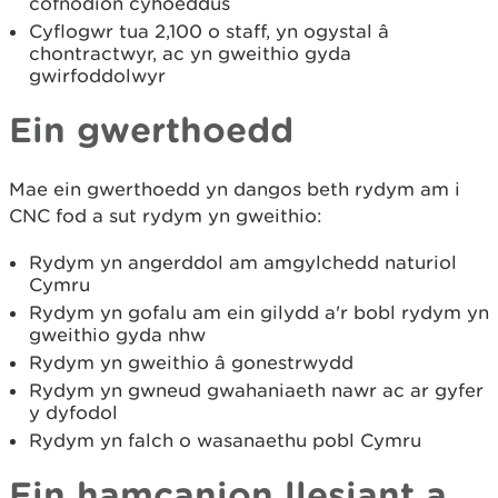
cofnodion cyhoeddus
Cyflogwr tua 2,100 o staff, yn ogystal â
chontractwyr, ac yn gweithio gyda
gwirfoddolwyr
Ein gwerthoedd
Mae ein gwerthoedd yn dangos beth rydym am i
CNC fod a sut rydym yn gweithio:
Rydym yn angerddol am amgylchedd naturiol
Cymru
Rydym yn gofalu am ein gilydd a'r bobl rydym yn
gweithio gyda nhw
Rydym yn gweithio â gonestrwydd
Rydym yn gwneud gwahaniaeth nawr ac ar gyfer
y dyfodol
Rydym yn falch o wasanaethu pobl Cymru
Ein hamcanion llesiant a