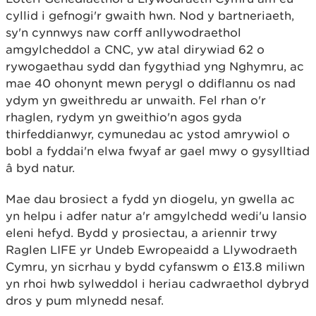
cyllid i gefnogi'r gwaith hwn. Nod y bartneriaeth,
sy'n cynnwys naw corff anllywodraethol
amgylcheddol a CNC, yw atal dirywiad 62 o
rywogaethau sydd dan fygythiad yng Nghymru, ac
mae 40 ohonynt mewn perygl o ddiflannu os nad
ydym yn gweithredu ar unwaith. Fel rhan o'r
rhaglen, rydym yn gweithio'n agos gyda
thirfeddianwyr, cymunedau ac ystod amrywiol o
bobl a fyddai'n elwa fwyaf ar gael mwy o gysylltiad
â byd natur.
Mae dau brosiect a fydd yn diogelu, yn gwella ac
yn helpu i adfer natur a'r amgylchedd wedi'u lansio
eleni hefyd. Bydd y prosiectau, a ariennir trwy
Raglen LIFE yr Undeb Ewropeaidd a Llywodraeth
Cymru, yn sicrhau y bydd cyfanswm o £13.8 miliwn
yn rhoi hwb sylweddol i heriau cadwraethol dybryd
dros y pum mlynedd nesaf.