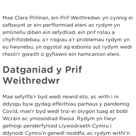
Mae Clare Pillman, ein Prif Weithredwr, yn cynnig ei
safbwynt ar ein perfformiad eleni ac rydym yn
amlinellu diben ein sefydliad, ein prif rolau a
chyfrifoldebau, a’r risgiau a'r problemau rydym yn
eu hwynebu, yn ogystal ag esbonio sut rydym wedi
rheoli’r gwaith o gyflawni ein hamcanion eleni.
Datganiad y Prif
Weithredwr
Mae sefyllfa'r byd wedi newid eto, ac wrth i ni
ddysgu byw gydag effeithiau parhaus y pandemig
Covid, mae'r byd wedi troi ei olygon tuag at bobl
Wcráin ac ymosodiad Rwsia. Rydym yn llwyr
gefnogi penderfyniad Llywodraeth Cymru i
ddynodi Cymru'n genedl noddfa, ac rydym wrthi'n