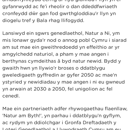
gyfanrwydd ac fe'i rheolir o dan ddeddfwriaeth
cronfeydd dŵr gan fod gwrthgloddiau'r llyn yn
diogelu tref y Bala rhag llifogydd.
Lansiwyd ein sgwrs genedlaethol, Natur a Ni, ym
mis Ionawr gyda'r nod o annog pobl Cymru i siarad
am sut mae ein gweithredoedd yn effeithio ar yr
amgylchedd naturiol, a pham y mae angen i
berthynas cymdeithas â byd natur newid. Bydd y
gwaith hwn yn llywio'r broses o ddatblygu
gweledigaeth gyffredin ar gyfer 2050 ac mae'n
ystyried y newidiadau y mae angen i ni eu gwneud
yn arwain at 2030 a 2050, fel unigolion ac fel
cenedl.
Mae ein partneriaeth adfer rhywogaethau flaenllaw,
'Natur am Byth!', yn parhau i ddatblygu’n gyflym,
ac rydym yn ddiolchgar i Gronfa Dreftadaeth y
Loteri Genedlaethol a Llywodraeth Cymru am eu