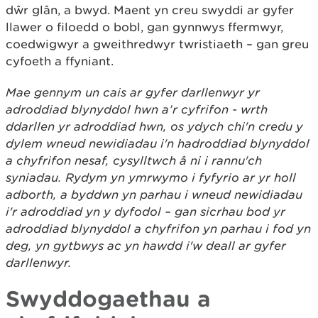
dŵr glân, a bwyd. Maent yn creu swyddi ar gyfer
llawer o filoedd o bobl, gan gynnwys ffermwyr,
coedwigwyr a gweithredwyr twristiaeth – gan greu
cyfoeth a ffyniant.
Mae gennym un cais ar gyfer darllenwyr yr
adroddiad blynyddol hwn a’r cyfrifon - wrth
ddarllen yr adroddiad hwn, os ydych chi'n credu y
dylem wneud newidiadau i'n hadroddiad blynyddol
a chyfrifon nesaf, cysylltwch â ni i rannu'ch
syniadau. Rydym yn ymrwymo i fyfyrio ar yr holl
adborth, a byddwn yn parhau i wneud newidiadau
i'r adroddiad yn y dyfodol – gan sicrhau bod yr
adroddiad blynyddol a chyfrifon yn parhau i fod yn
deg, yn gytbwys ac yn hawdd i'w deall ar gyfer
darllenwyr.
Swyddogaethau a