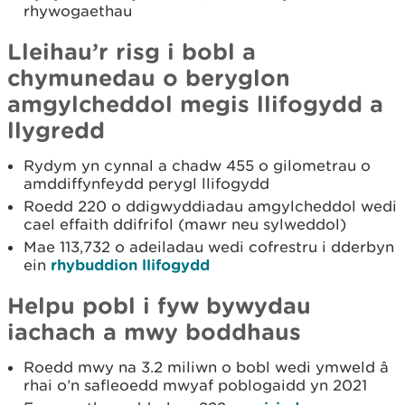
rhywogaethau
Lleihau’r risg i bobl a
chymunedau o beryglon
amgylcheddol megis llifogydd a
llygredd
Rydym yn cynnal a chadw 455 o gilometrau o
amddiffynfeydd perygl llifogydd
Roedd 220 o ddigwyddiadau amgylcheddol wedi
cael effaith ddifrifol (mawr neu sylweddol)
Mae 113,732 o adeiladau wedi cofrestru i dderbyn
ein
rhybuddion llifogydd
Helpu pobl i fyw bywydau
iachach a mwy boddhaus
Roedd mwy na 3.2 miliwn o bobl wedi ymweld â
rhai o’n safleoedd mwyaf poblogaidd yn 2021