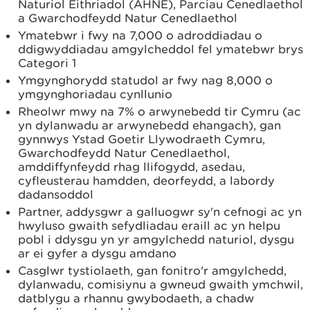
Naturiol Eithriadol (AHNE), Parciau Cenedlaethol
a Gwarchodfeydd Natur Cenedlaethol
Ymatebwr i fwy na 7,000 o adroddiadau o
ddigwyddiadau amgylcheddol fel ymatebwr brys
Categori 1
Ymgynghorydd statudol ar fwy nag 8,000 o
ymgynghoriadau cynllunio
Rheolwr mwy na 7% o arwynebedd tir Cymru (ac
yn dylanwadu ar arwynebedd ehangach), gan
gynnwys Ystad Goetir Llywodraeth Cymru,
Gwarchodfeydd Natur Cenedlaethol,
amddiffynfeydd rhag llifogydd, asedau,
cyfleusterau hamdden, deorfeydd, a labordy
dadansoddol
Partner, addysgwr a galluogwr sy'n cefnogi ac yn
hwyluso gwaith sefydliadau eraill ac yn helpu
pobl i ddysgu yn yr amgylchedd naturiol, dysgu
ar ei gyfer a dysgu amdano
Casglwr tystiolaeth, gan fonitro'r amgylchedd,
dylanwadu, comisiynu a gwneud gwaith ymchwil,
datblygu a rhannu gwybodaeth, a chadw