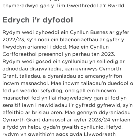
chymeradwyo gan y Tîm Gweithredol a'r Bwrdd.
Edrych i'r dyfodol
Rydym wedi cyhoeddi ein Cynllun Busnes ar gyfer
2022/23, sy'n nodi ein blaenoriaethau ar gyfer y
flwyddyn ariannol i ddod. Mae ein Cynllun
Corfforaethol presennol yn parhau tan 2023.
Rydym wedi gosod ein cynlluniau yn seiliedig ar
adnoddau disgwyliedig, gan gynnwys Cymorth
Grant, taliadau, a dyraniadau ac amcangyfrifon
incwm masnachol. Mae incwm taliadau'n dueddol o
fod yn weddol sefydlog, ond gall ein hincwm
masnachol fod yn llai rhagweladwy gan ei fod yn
sensitif iawn i newidiadau i'r gyfradd gyfnewid, sy'n
effeithio ar brisiau pren. Mae gennym ddyraniadau
Cymorth Grant dangosol ar gyfer 2023/24 ymlaen
a fydd yn helpu gyda'n gwaith cynllunio. Hefyd,
rydym yn gweithio'n agos gyda Llywodraeth