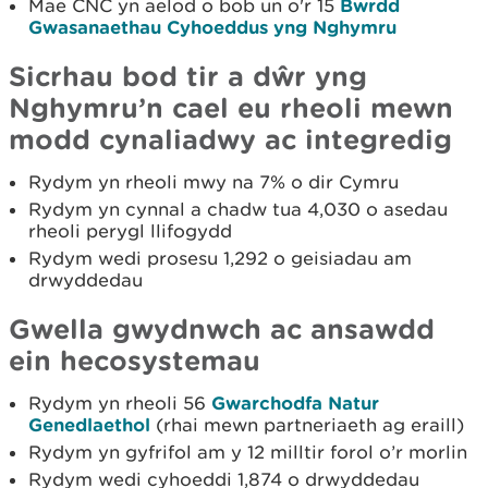
Mae CNC yn aelod o bob un o'r 15
Bwrdd
Gwasanaethau Cyhoeddus yng Nghymru
Sicrhau bod tir a dŵr yng
Nghymru’n cael eu rheoli mewn
modd cynaliadwy ac integredig
Rydym yn rheoli mwy na 7% o dir Cymru
Rydym yn cynnal a chadw tua 4,030 o asedau
rheoli perygl llifogydd
Rydym wedi prosesu 1,292 o geisiadau am
drwyddedau
Gwella gwydnwch ac ansawdd
ein hecosystemau
Rydym yn rheoli 56
Gwarchodfa Natur
Genedlaethol
(rhai mewn partneriaeth ag eraill)
Rydym yn gyfrifol am y 12 milltir forol o’r morlin
Rydym wedi cyhoeddi 1,874 o drwyddedau