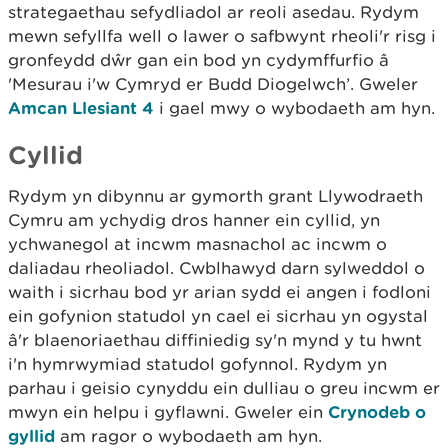
strategaethau sefydliadol ar reoli asedau. Rydym
mewn sefyllfa well o lawer o safbwynt rheoli'r risg i
gronfeydd dŵr gan ein bod yn cydymffurfio â
'Mesurau i'w Cymryd er Budd Diogelwch’. Gweler
Amcan Llesiant 4
i gael mwy o wybodaeth am hyn.
Cyllid
Rydym yn dibynnu ar gymorth grant Llywodraeth
Cymru am ychydig dros hanner ein cyllid, yn
ychwanegol at incwm masnachol ac incwm o
daliadau rheoliadol. Cwblhawyd darn sylweddol o
waith i sicrhau bod yr arian sydd ei angen i fodloni
ein gofynion statudol yn cael ei sicrhau yn ogystal
â'r blaenoriaethau diffiniedig sy'n mynd y tu hwnt
i'n hymrwymiad statudol gofynnol. Rydym yn
parhau i geisio cynyddu ein dulliau o greu incwm er
mwyn ein helpu i gyflawni. Gweler ein
Crynodeb o
gyllid
am ragor o wybodaeth am hyn.