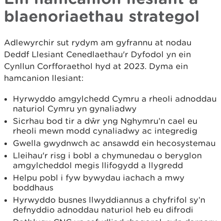
blaenoriaethau strategol
Adlewyrchir sut rydym am gyfrannu at nodau
Deddf Llesiant Cenedlaethau'r Dyfodol yn ein
Cynllun Corfforaethol hyd at 2023. Dyma ein
hamcanion llesiant:
Hyrwyddo amgylchedd Cymru a rheoli adnoddau
naturiol Cymru yn gynaliadwy
Sicrhau bod tir a dŵr yng Nghymru’n cael eu
rheoli mewn modd cynaliadwy ac integredig
Gwella gwydnwch ac ansawdd ein hecosystemau
Lleihau'r risg i bobl a chymunedau o beryglon
amgylcheddol megis llifogydd a llygredd
Helpu pobl i fyw bywydau iachach a mwy
boddhaus
Hyrwyddo busnes llwyddiannus a chyfrifol sy’n
defnyddio adnoddau naturiol heb eu difrodi