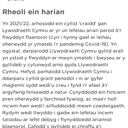
Rheoli ein harian
Yn 2021/22, arhosodd ein cyllid 'craidd' gan
Lywodraeth Cymru ar yr un lefelau arian parod â'r
flwyddyn flaenorol (cyn i hynny gael ei leihau
oherwydd yr ymateb i’r pandemig Covid-19). Yn
ogystal, darparodd Llywodraeth Cymru gyllid arall
yn ystod y flwyddyn er mwyn ymateb i bwysau ar y
gyllideb y cytunwyd arno gyda Llywodraeth
Cymru. Hefyd, parhaodd Llywodraeth Cymru i
ddarparu cyllid grant penodol i ni ar gyfer
rhaglenni sydd wedi'u creu i fynd i'r afael â'r
argyfwng hinsawdd a natur. Cynyddodd ein hincwm
pren oherwydd y farchnad fywiog, ac mae'r holl
incwm hwn wedi'i ailfuddsoddi mewn coedwigaeth.
Rydym wedi llwyddo i gadw ein lefelau incwm
taliadau ar lefel debyg i flynyddoedd ariannol
blaenorol. Cafodd y gyllideb ei chraffu a'i