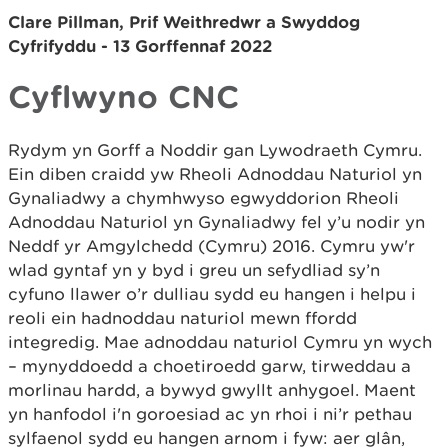
Clare Pillman, Prif Weithredwr a Swyddog
Cyfrifyddu - 13 Gorffennaf 2022
Cyflwyno CNC
Rydym yn Gorff a Noddir gan Lywodraeth Cymru.
Ein diben craidd yw Rheoli Adnoddau Naturiol yn
Gynaliadwy a chymhwyso egwyddorion Rheoli
Adnoddau Naturiol yn Gynaliadwy fel y’u nodir yn
Neddf yr Amgylchedd (Cymru) 2016. Cymru yw'r
wlad gyntaf yn y byd i greu un sefydliad sy’n
cyfuno llawer o’r dulliau sydd eu hangen i helpu i
reoli ein hadnoddau naturiol mewn ffordd
integredig. Mae adnoddau naturiol Cymru yn wych
– mynyddoedd a choetiroedd garw, tirweddau a
morlinau hardd, a bywyd gwyllt anhygoel. Maent
yn hanfodol i'n goroesiad ac yn rhoi i ni’r pethau
sylfaenol sydd eu hangen arnom i fyw: aer glân,