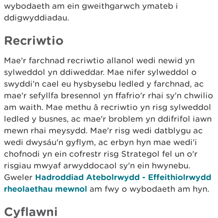
wybodaeth am ein gweithgarwch ymateb i
ddigwyddiadau.
Recriwtio
Mae'r farchnad recriwtio allanol wedi newid yn
sylweddol yn ddiweddar. Mae nifer sylweddol o
swyddi'n cael eu hysbysebu ledled y farchnad, ac
mae'r sefyllfa bresennol yn ffafrio'r rhai sy'n chwilio
am waith. Mae methu â recriwtio yn risg sylweddol
ledled y busnes, ac mae'r broblem yn ddifrifol iawn
mewn rhai meysydd. Mae'r risg wedi datblygu ac
wedi dwysáu'n gyflym, ac erbyn hyn mae wedi'i
chofnodi yn ein cofrestr risg Strategol fel un o'r
risgiau mwyaf arwyddocaol sy'n ein hwynebu.
Gweler
Hadroddiad Atebolrwydd - Effeithiolrwydd
rheolaethau mewnol
am fwy o wybodaeth am hyn.
Cyflawni