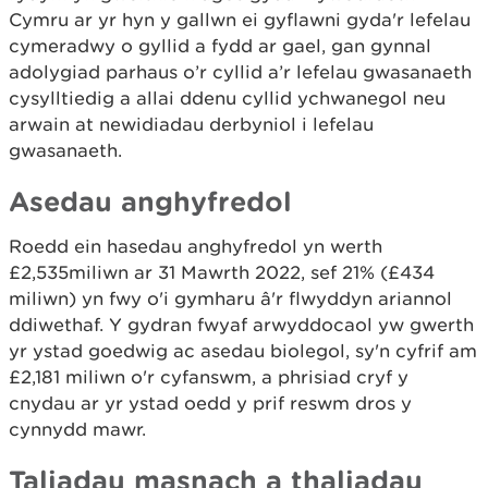
Cymru ar yr hyn y gallwn ei gyflawni gyda'r lefelau
cymeradwy o gyllid a fydd ar gael, gan gynnal
adolygiad parhaus o’r cyllid a’r lefelau gwasanaeth
cysylltiedig a allai ddenu cyllid ychwanegol neu
arwain at newidiadau derbyniol i lefelau
gwasanaeth.
Asedau anghyfredol
Roedd ein hasedau anghyfredol yn werth
£2,535miliwn ar 31 Mawrth 2022, sef 21% (£434
miliwn) yn fwy o'i gymharu â'r flwyddyn ariannol
ddiwethaf. Y gydran fwyaf arwyddocaol yw gwerth
yr ystad goedwig ac asedau biolegol, sy'n cyfrif am
£2,181 miliwn o'r cyfanswm, a phrisiad cryf y
cnydau ar yr ystad oedd y prif reswm dros y
cynnydd mawr.
Taliadau masnach a thaliadau