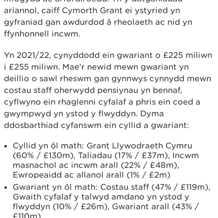
ariannol, caiff Cymorth Grant ei ystyried yn
gyfraniad gan awdurdod â rheolaeth ac nid yn
ffynhonnell incwm.
Yn 2021/22, cynyddodd ein gwariant o £225 miliwn
i £255 miliwn. Mae'r newid mewn gwariant yn
deillio o sawl rheswm gan gynnwys cynnydd mewn
costau staff oherwydd pensiynau yn bennaf,
cyflwyno ein rhaglenni cyfalaf a phris ein coed a
gwympwyd yn ystod y flwyddyn. Dyma
ddosbarthiad cyfanswm ein cyllid a gwariant:
Cyllid yn ôl math: Grant Llywodraeth Cymru
(60% / £130m), Taliadau (17% / £37m), Incwm
masnachol ac incwm arall (22% / £48m),
Ewropeaidd ac allanol arall (1% / £2m)
Gwariant yn ôl math: Costau staff (47% / £119m),
Gwaith cyfalaf y talwyd amdano yn ystod y
flwyddyn (10% / £26m), Gwariant arall (43% /
£110m)