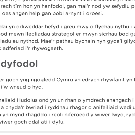
ech tîm hon yn hanfodol, gan mai’r nod yw sefydlu 
 oes angen help gan bobl arnynt i oroesi.
ai yn ddiweddar hefyd i greu mwy o flychau nythu i 
sod mewn lleoliadau strategol er mwyn sicrhau bod 
iladu eu nythod. Mae’r pethau bychain hyn gyda’i gily
 adferiad i’r rhywogaeth.
 dyfodol
r goch yng ngogledd Cymru yn edrych rhywfaint yn fw
 i’w wneud o hyd.
aliaid Hudolus ond yn un rhan o ymdrech ehangach i 
a chyda’r bwriad i ryddhau rhagor o anifeiliaid wed
 yn mynd rhagddo i reoli niferoedd y wiwer lwyd, rydy
iwer goch ddal ati i dyfu.