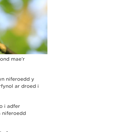
 ond mae’r
yn niferoedd y
ynol ar droed i
 i adfer
 niferoedd