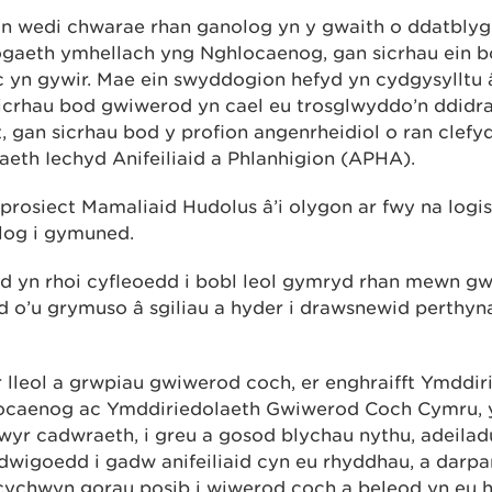
 wedi chwarae rhan ganolog yn y gwaith o ddatblygu
ogaeth ymhellach yng Nghlocaenog, gan sicrhau ein 
c yn gywir. Mae ein swyddogion hefyd yn cydgysylltu 
icrhau bod gwiwerod yn cael eu trosglwyddo’n ddidraff
, gan sicrhau bod y profion angenrheidiol o ran clefy
eth Iechyd Anifeiliaid a Phlanhigion (APHA).
rosiect Mamaliaid Hudolus â’i olygon ar fwy na logis
olog i gymuned.
yd yn rhoi cyfleoedd i bobl leol gymryd rhan mewn g
d o’u grymuso â sgiliau a hyder i drawsnewid perthy
lleol a grwpiau gwiwerod coch, er enghraifft Ymddir
caenog ac Ymddiriedolaeth Gwiwerod Coch Cymru, y
wyr cadwraeth, i greu a gosod blychau nythu, adeila
igoedd i gadw anifeiliaid cyn eu rhyddhau, a darp
 cychwyn gorau posib i wiwerod coch a beleod yn eu