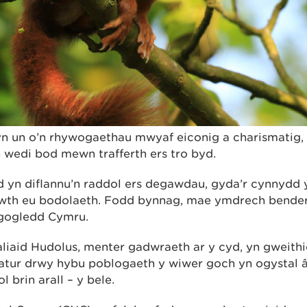
n un o’n rhywogaethau mwyaf eiconig a charismatig,
n wedi bod mewn trafferth ers tro byd.
yn diflannu’n raddol ers degawdau, gyda’r cynnydd 
wth eu bodolaeth. Fodd bynnag, mae ymdrech benderf
gogledd Cymru.
iaid Hudolus, menter gadwraeth ar y cyd, yn gweithio
tur drwy hybu poblogaeth y wiwer goch yn ogystal â
 brin arall – y bele.