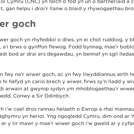
ol Cymru (CNC) yn falch o fod yn un o bartneriaid a
t, gan helpu i droi’r llanw o blaid y rhywogaethau bro
er goch
wer goch yn rhyfeddol o dlws, yn ei chot ruddiog, y b
au, a’i brws o gynffon flewog. Fodd bynnag, mae’r bob
i bod ar drai ers degawdau, yn bennaf yn sgil lleda
n fwy na’r wiwer goch, ac yn fwy llwyddiannus wrth 
hi hefyd yn cario brech y wiwer, firws sy’n lladd y w
di arwain at gwymp sydyn ym mhoblogaethau’r wiwer
nedd, Conwy a Sir Ddinbych.
h i’w cael dros rannau helaeth o Ewrop a rhai mannau 
 Nghymru yn heriol. Yng ngogledd Cymru, dim ond ar
 ar y tir mawr y mae’r wiwer goch i’w gweld ar y cyfa