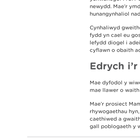
newydd. Mae’r ymdr
hunangynhaliol nad
Cynhaliwyd gweithd
fydd yn cael eu go
lefydd diogel i ade
cyflawn o obaith ac
Edrych i’r
Mae dyfodol y wiwe
mae llawer o waith
Mae’r prosiect Mam
rhywogaethau hyn, 
caethiwed a gwaith
gall poblogaeth y w