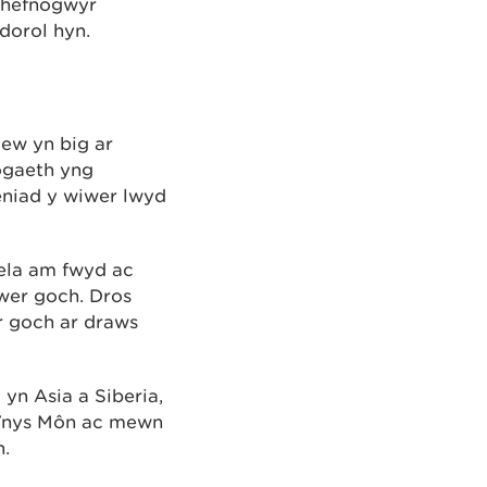
 chefnogwyr
dorol hyn.
lew yn big ar
logaeth yng
eniad y wiwer lwyd
hela am fwyd ac
iwer goch. Dros
 goch ar draws
yn Asia a Siberia,
 Ynys Môn ac mewn
n.