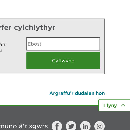
fer cylchlythyr
an
u
Argraffu’r dudalen hon
I fyny
muno â'r sgwrs