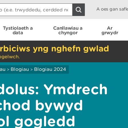
A oes gan saf
Tystiolaeth a
Canllawiau a
Ar
data
chyngor
grwydr
rbiciws yng nghefn gwlad
ogelwch.
iau
Blogiau
Blogiau 2024
>
>
dolus: Ymdrech
rchod bywyd
ol gogledd