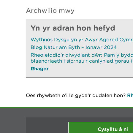
Archwilio mwy
Yn yr adran hon hefyd
Wythnos Dysgu yn yr Awyr Agored Cymru 
Blog Natur am Byth – Ionawr 2024
Rheoleiddio’r diwydiant dŵr: Pam y byd
blaenoriaeth i sicrhau'r canlyniad gora
Rhagor
Oes rhywbeth o’i le gyda’r dudalen hon?
Rh
Cysylltu â ni