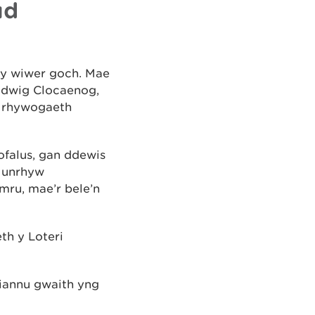
ud
 y wiwer goch. Mae
edwig Clocaenog,
’r rhywogaeth
 ofalus, gan ddewis
i unrhyw
mru, mae’r bele’n
th y Loteri
iannu gwaith yng