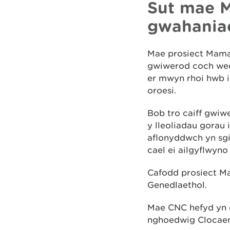
Sut mae 
gwahania
Mae prosiect Mamal
gwiwerod coch wed
er mwyn rhoi hwb i’
oroesi.
Bob tro caiff gwiwe
y lleoliadau gorau 
aflonyddwch yn sgi
cael ei ailgyflwyno
Cafodd prosiect Ma
Genedlaethol.
Mae CNC hefyd yn 
nghoedwig Clocaen