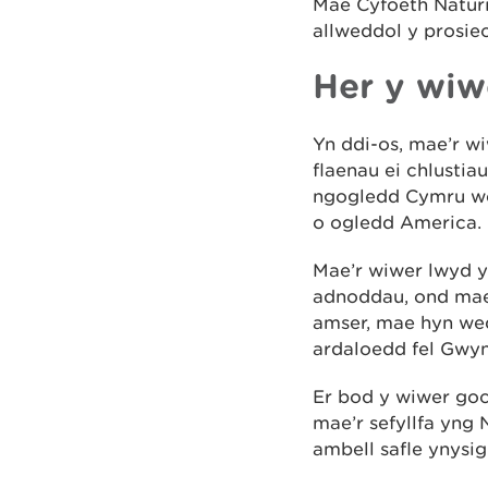
Mae Cyfoeth Naturi
allweddol y prosiec
Her y wiw
Yn ddi-os, mae’r wi
flaenau ei chlusti
ngogledd Cymru wed
o ogledd America.
Mae’r wiwer lwyd y
adnoddau, ond mae 
amser, mae hyn we
ardaloedd fel Gwy
Er bod y wiwer goc
mae’r sefyllfa yng
ambell safle ynysig