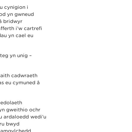
 cynigion i
bod yn gwneud
â bridwyr
erth i’w cartrefi
dau yn cael eu
teg yn unig –
waith cadwraeth
nas eu cymuned â
iedolaeth
n gweithio ochr
du ardaloedd wedi’u
aru bwyd
 hamgylchedd