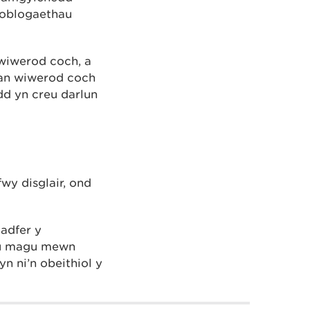
poblogaethau
wiwerod coch, a
gan wiwerod coch
dd yn creu darlun
y disglair, ond
adfer y
i’u magu mewn
n ni’n obeithiol y