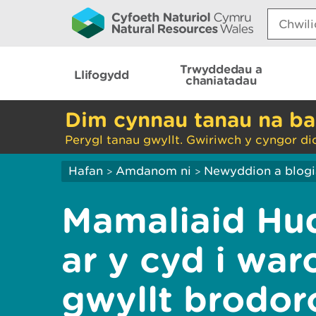
Search:
Trwyddedau a
Llifogydd
chaniatadau
Dim cynnau tanau na ba
Perygl tanau gwyllt. Gwiriwch y cyngor di
Hafan
Amdanom ni
Newyddion a blog
>
>
Mamaliaid Hu
ar y cyd i wa
gwyllt brodor