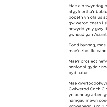
Mae ein swyddogion
atgyfnerthu’r bobl
popeth yn ofalus a
gwiwerod caeth i s
newydd yn y gwyllt
gwneud gan Asianta
Fodd bynnag, mae p
mae’n rhoi lle can
Mae’r prosiect hef
hanfodol gyda’r no
byd natur.
Mae gwirfoddolwyr 
Gwiwerod Coch Clo
yn ochr ag arbenig
hamgáu mewn coedw
ychwanegol i roi’r