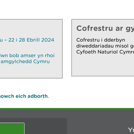
Cofrestru ar gy
– 22 i 28 Ebrill 2024
Cofrestru i dderbyn
diweddariadau misol g
Cyfoeth Naturiol Cymr
dwn bob amser yn rhoi
u i amgylchedd Cymru
owch eich adborth
.
Y