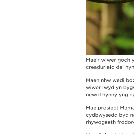
Mae’r wiwer goch y
creaduriaid del hy
Maen nhw wedi bod 
wiwer lwyd yn byg
newid hynny yng n
Mae prosiect Mamal
cydbwysedd byd na
rhywogaeth frodorol