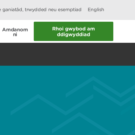
le ganiatâd, trwydded neu esemptiad
English
Rhoi gwybod am
Amdanom
ni
ddigwyddiad