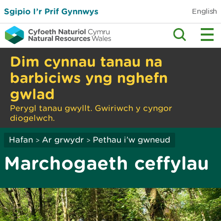
Sgipio I’r Prif Gynnwys
English
Dim cynnau tanau na
barbiciws yng nghefn
gwlad
Perygl tanau gwyllt. Gwiriwch y cyngor
diogelwch.
Hafan
Ar grwydr
Pethau i’w gwneud
>
>
Marchogaeth ceffylau