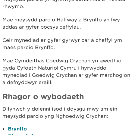
rhwymo.
Mae meysydd parcio Halfway a Brynffo yn fwy
addas ar gyfer bocsys ceffylau.
Ceir mynediad ar gyfer gyrwyr car a cheffyl ym
maes parcio Brynffo.
Mae Cymdeithas Coedwig Crychan yn gweithio
gyda Cyfoeth Naturiol Cymru i hyrwyddo
mynediad i Goedwig Crychan ar gyfer marchogion
a defnyddwyr eraill.
Rhagor o wybodaeth
Dilynwch y dolenni isod i ddysgu mwy am ein
meysydd parcio yng Nghoedwig Crychan:
Brynffo