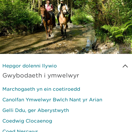
Hepgor dolenni llywio
Gwybodaeth i ymwelwyr
Marchogaeth yn ein coetiroedd
Canolfan Ymwelwyr Bwlch Nant yr Arian
Gelli Ddu, ger Aberystwyth
Coedwig Clocaenog
Coed Nercwys