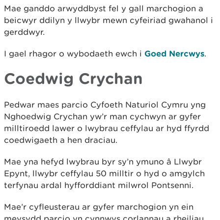
Mae ganddo arwyddbyst fel y gall marchogion a
beicwyr ddilyn y llwybr mewn cyfeiriad gwahanol i
gerddwyr.
I gael rhagor o wybodaeth ewch i
Goed Nercwys
.
Coedwig Crychan
Pedwar maes parcio Cyfoeth Naturiol Cymru yng
Nghoedwig Crychan yw’r man cychwyn ar gyfer
milltiroedd lawer o lwybrau ceffylau ar hyd ffyrdd
coedwigaeth a hen draciau.
Mae yna hefyd lwybrau byr sy’n ymuno â Llwybr
Epynt, llwybr ceffylau 50 milltir o hyd o amgylch
terfynau ardal hyfforddiant milwrol Pontsenni.
Mae’r cyfleusterau ar gyfer marchogion yn ein
meysydd parcio yn cynnwys corlannau a rheiliau