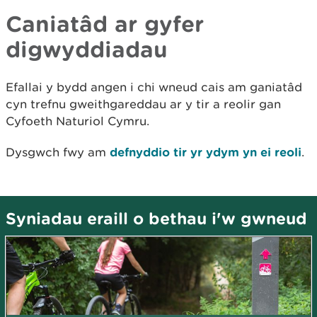
Caniatâd ar gyfer
digwyddiadau
Efallai y bydd angen i chi wneud cais am ganiatâd
cyn trefnu gweithgareddau ar y tir a reolir gan
Cyfoeth Naturiol Cymru.
Dysgwch fwy am
defnyddio tir yr ydym yn ei reoli
.
Syniadau eraill o bethau i'w gwneud