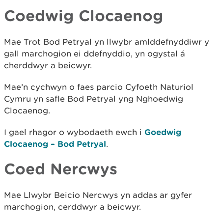
Coedwig Clocaenog
Mae Trot Bod Petryal yn llwybr amlddefnyddiwr y
gall marchogion ei ddefnyddio, yn ogystal á
cherddwyr a beicwyr.
Mae’n cychwyn o faes parcio Cyfoeth Naturiol
Cymru yn safle Bod Petryal yng Nghoedwig
Clocaenog.
I gael rhagor o wybodaeth ewch i
Goedwig
Clocaenog – Bod Petryal
.
Coed Nercwys
Mae Llwybr Beicio Nercwys yn addas ar gyfer
marchogion, cerddwyr a beicwyr.