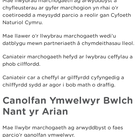
Mae llwybrau marchogaeth ag arwyddbyst a
chyfleusterau ar gyfer marchogion yn rhai o’r
coetiroedd a meysydd parcio a reolir gan Cyfoeth
Naturiol Cymru.
Mae llawer o’r llwybrau marchogaeth wedi’u
datblygu mewn partneriaeth â chymdeithasau lleol.
Caniateir marchogaeth hefyd ar lwybrau ceffylau a
phob cilffordd.
Caniateir car a cheffyl ar gilffyrdd cyfyngedig a
chilffyrdd sydd ar agor i bob math o draffig.
Canolfan Ymwelwyr Bwlch
Nant yr Arian
Mae llwybr marchogaeth ag arwyddbyst o faes
parcio’r ganolfan ymwelwyr.