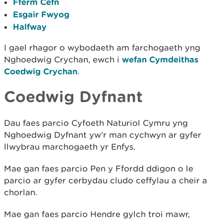
Fferm Cefn
Esgair Fwyog
Halfway
I gael rhagor o wybodaeth am farchogaeth yng
Nghoedwig Crychan, ewch i
wefan Cymdeithas
Coedwig Crychan
.
Coedwig Dyfnant
Dau faes parcio Cyfoeth Naturiol Cymru yng
Nghoedwig Dyfnant yw’r man cychwyn ar gyfer
llwybrau marchogaeth yr Enfys.
Mae gan faes parcio Pen y Ffordd ddigon o le
parcio ar gyfer cerbydau cludo ceffylau a cheir a
chorlan.
Mae gan faes parcio Hendre gylch troi mawr,