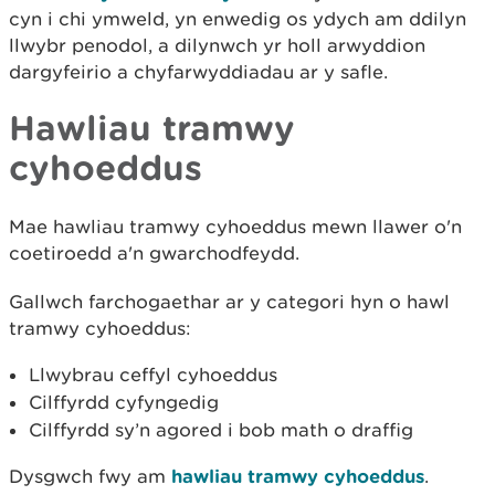
cyn i chi ymweld, yn enwedig os ydych am ddilyn
llwybr penodol, a dilynwch yr holl arwyddion
dargyfeirio a chyfarwyddiadau ar y safle.
Hawliau tramwy
cyhoeddus
Mae hawliau tramwy cyhoeddus mewn llawer o'n
coetiroedd a'n gwarchodfeydd.
Gallwch farchogaethar ar y categori hyn o hawl
tramwy cyhoeddus:
Llwybrau ceffyl cyhoeddus
Cilffyrdd cyfyngedig
Cilffyrdd sy’n agored i bob math o draffig
Dysgwch fwy am
hawliau tramwy cyhoeddus
.