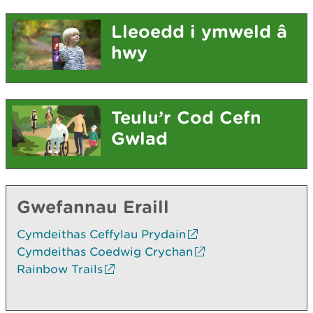
Lleoedd i ymweld â
hwy
Teulu’r Cod Cefn
Gwlad
Gwefannau Eraill
Cymdeithas Ceffylau Prydain
Cymdeithas Coedwig Crychan
Rainbow Trails