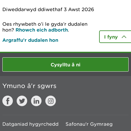
Diweddarwyd ddiwethaf 3 Awst 2026
Oes rhywbeth o’i le gyda’r dudalen
hon?
Rhowch eich adborth
.
I fyny
Argraffu’r dudalen hon
Cysylltu â ni
Ymuno â'r sgwrs
Datganiad hygyrchedd
Safonau'r Gymraeg