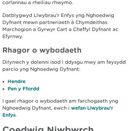
corlannau a rheiliau rhwymo.
Datblygwyd Llwybrau’r Enfys yng Nghoedwig
Dyfnant mewn partneriaeth â Chymdeithas
Marchogion a Gyrwyr Cart a Cheffyl Dyfnant ac
Efyrnwy.
Rhagor o wybodaeth
Dilynwch y dolenni isod i ddysgu mwy am feysydd
parcio yng Nghoedwig Dyfnant:
Hendre
Pen y Ffordd
I gael rhagor o wybodaeth am farchogaeth yng
Nghoedwig Dyfnant, ewch i
wefan Llwybrau’r
Enfys
.
Coedwig Niwbwrch