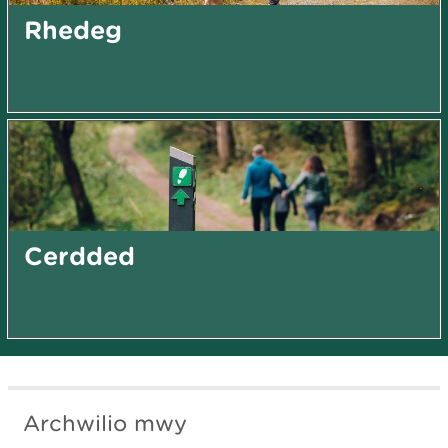
Rhedeg
Cerdded
Archwilio mwy