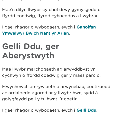
Mae’n dilyn llwybr cylchol drwy gymysgedd o
ffyrdd coedwig, ffyrdd cyhoeddus a llwybrau.
I gael rhagor o wybodaeth, ewch i
Ganolfan
Ymwelwyr Bwlch Nant yr Arian
.
Gelli Ddu, ger
Aberystwyth
Mae llwybr marchogaeth ag arwyddbyst yn
cychwyn o ffordd coedwig ger y maes parcio.
Mwynhewch amrywiaeth o arwynebau, coetiroedd
ac ardaloedd agored ar y llwybr hwn, sydd â
golygfeydd pell y tu hwnt i’r coetir.
I gael rhagor o wybodaeth, ewch i
Gelli Ddu
.