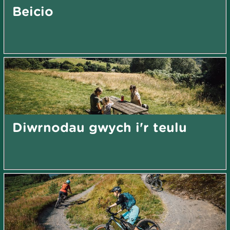
Beicio
Diwrnodau gwych i'r teulu