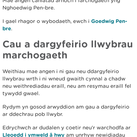
Mae angen caniatâd arnoch i farchogaeth yng
Nghoedwig Pen-bre.
I gael rhagor o wybodaeth, ewch i
Goedwig Pen-
bre
.
Cau a dargyfeirio llwybrau
marchogaeth
Weithiau mae angen i ni gau neu ddargyfeirio
llwybrau wrth i ni wneud gwaith cynnal a chadw
neu weithrediadau eraill, neu am resymau eraill fel
tywydd gwael.
Rydym yn gosod arwyddion am gau a dargyfeirio
ar ddechrau pob llwybr.
Edrychwch ar dudalen y coetir neu'r warchodfa ar
Lleoedd i ymweld â hwy
am unrhyw newidiadau