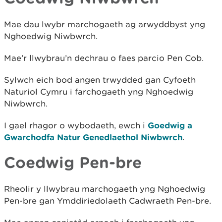
Mae dau lwybr marchogaeth ag arwyddbyst yng
Nghoedwig Niwbwrch.
Mae’r llwybrau’n dechrau o faes parcio Pen Cob.
Sylwch eich bod angen trwydded gan Cyfoeth
Naturiol Cymru i farchogaeth yng Nghoedwig
Niwbwrch.
I gael rhagor o wybodaeth, ewch i
Goedwig a
Gwarchodfa Natur Genedlaethol Niwbwrch
.
Coedwig Pen-bre
Rheolir y llwybrau marchogaeth yng Nghoedwig
Pen-bre gan Ymddiriedolaeth Cadwraeth Pen-bre.