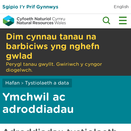
Sgipio I’r Prif Gynnwys
English
Dim cynnau tanau na
barbiciws yng nghefn
gwlad
Perygl tanau gwyllt. Gwiriwch y cyngor
diogelwch.
Hafan
Tystiolaeth a data
>
Ymchwil ac
adroddiadau