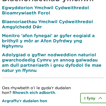
Egwyddorion Ymchwil Cydweithredol
Bioamrywiaeth Forol
Blaenoriaethau Ymchwil Cydweithredol
Amgylchedd Dŵr
Monitro 'afon fynegai' ar gyfer eogiaid a
brithyll y môr ar Afon Dyfrdwy yng
Nghymru
Adolygiad o gyflwr nodweddion naturiol
gwarchodedig Cymru yn annog galwadau
am dull partneriaeth i greu dyfodol lle mae
natur yn ffynnu
Oes rhywbeth o’i le gyda’r dudalen
hon?
Rhowch eich adborth
.
I fyny
Argraffu’r dudalen hon