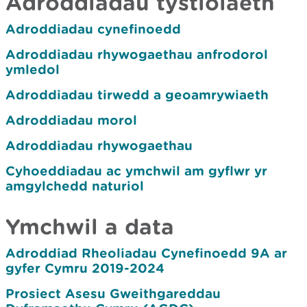
Adroddiadau tystiolaeth
Adroddiadau cynefinoedd
Adroddiadau rhywogaethau anfrodorol
ymledol
Adroddiadau tirwedd a geoamrywiaeth
Adroddiadau morol
Adroddiadau rhywogaethau
Cyhoeddiadau ac ymchwil am gyflwr yr
amgylchedd naturiol
Ymchwil a data
Adroddiad Rheoliadau Cynefinoedd 9A ar
gyfer Cymru 2019-2024
Prosiect Asesu Gweithgareddau