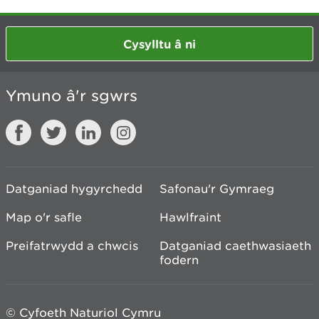
Cysylltu â ni
Ymuno â'r sgwrs
Datganiad hygyrchedd
Safonau'r Gymraeg
Map o'r safle
Hawlfraint
Preifatrwydd a chwcis
Datganiad caethwasiaeth
fodern
© Cyfoeth Naturiol Cymru