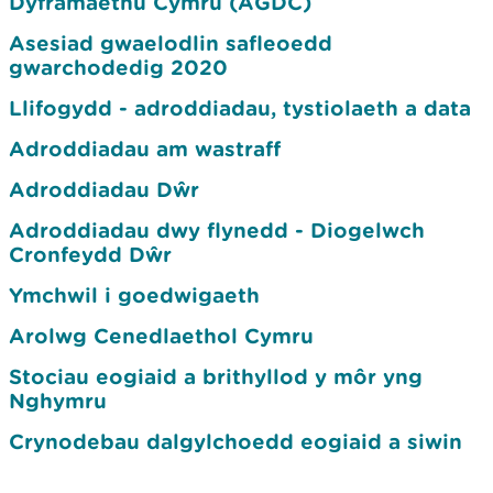
Dyframaethu Cymru (AGDC)
Asesiad gwaelodlin safleoedd
gwarchodedig 2020
Llifogydd - adroddiadau, tystiolaeth a data
Adroddiadau am wastraff
Adroddiadau Dŵr
Adroddiadau dwy flynedd - Diogelwch
Cronfeydd Dŵr
Ymchwil i goedwigaeth
Arolwg Cenedlaethol Cymru
Stociau eogiaid a brithyllod y môr yng
Nghymru
Crynodebau dalgylchoedd eogiaid a siwin