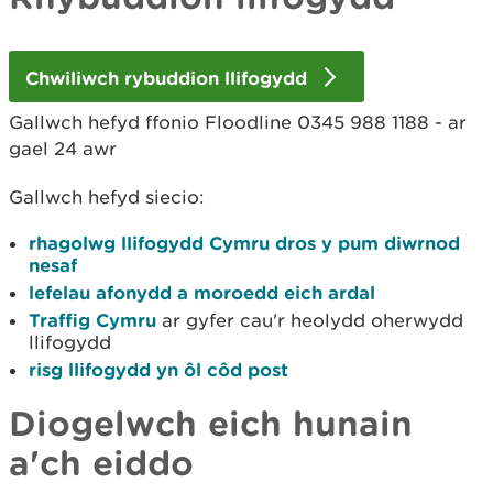
Chwiliwch rybuddion llifogydd
Gallwch hefyd ffonio Floodline 0345 988 1188 - ar
gael 24 awr
Gallwch hefyd siecio:
rhagolwg llifogydd Cymru dros y pum diwrnod
nesaf
lefelau afonydd a moroedd eich ardal
Traffig Cymru
ar gyfer cau'r heolydd oherwydd
llifogydd
risg llifogydd yn ôl côd post
Diogelwch eich hunain
a'ch eiddo