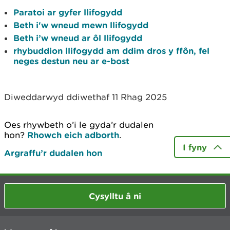
Paratoi ar gyfer llifogydd
Beth i'w wneud mewn llifogydd
Beth i’w wneud ar ôl llifogydd
rhybuddion llifogydd am ddim dros y ffôn, fel
neges destun neu ar e-bost
Diweddarwyd ddiwethaf 11 Rhag 2025
Oes rhywbeth o’i le gyda’r dudalen
hon?
Rhowch eich adborth
.
I fyny
Argraffu’r dudalen hon
Cysylltu â ni