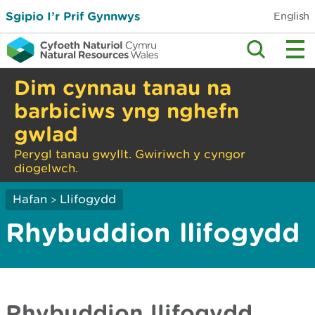
Sgipio I’r Prif Gynnwys
English
Dim cynnau tanau na
barbiciws yng nghefn
gwlad
Perygl tanau gwyllt. Gwiriwch y cyngor
diogelwch.
Hafan
Llifogydd
>
Rhybuddion llifogydd
Rhybuddion llifogydd