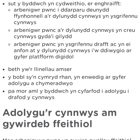
sut y byddwch yn cydweithio, er enghraifft:
arbenigwr pwnc i ddarparu deunydd
ffynhonnell a’r dylunydd cynnwys yn ysgrifennu
cynnwys
arbenigwr pwnc a'r dylunydd cynnwys yn creu
cynnwys gyda'i gilydd
arbenigwr pwnc yn ysgrifennu drafft ac yn ei
anfon at y dylunydd cynnwys i'w ddiwygio ar
gyfer platfform digidol
beth yw'r llinellau amser
y bobl sy'n cymryd rhan, yn enwedig ar gyfer
adolygu a chymeradwyo
pa mor aml y byddwch yn cyfarfod i adolygu i
drafod y cynnwys
Adolygu’r cynnwys am
gywirdeb ffeithiol