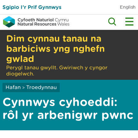
Sgipio I’r Prif Gynnwys
English
Dim cynnau tanau na
barbiciws yng nghefn
gwlad
Perygl tanau gwyllt. Gwiriwch y cyngor
diogelwch.
Hafan
Troedynnau
>
Cynnwys cyhoeddi:
rôl yr arbenigwr pwnc