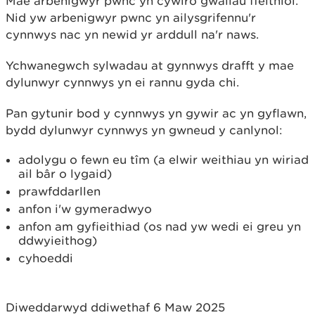
Mae arbenigwyr pwnc yn cywiro gwallau ffeithiol.
Nid yw arbenigwyr pwnc yn ailysgrifennu'r
cynnwys nac yn newid yr arddull na'r naws.
Ychwanegwch sylwadau at gynnwys drafft y mae
dylunwyr cynnwys yn ei rannu gyda chi.
Pan gytunir bod y cynnwys yn gywir ac yn gyflawn,
bydd dylunwyr cynnwys yn gwneud y canlynol:
adolygu o fewn eu tîm (a elwir weithiau yn wiriad
ail bâr o lygaid)
prawfddarllen
anfon i'w gymeradwyo
anfon am gyfieithiad (os nad yw wedi ei greu yn
ddwyieithog)
cyhoeddi
Diweddarwyd ddiwethaf 6 Maw 2025