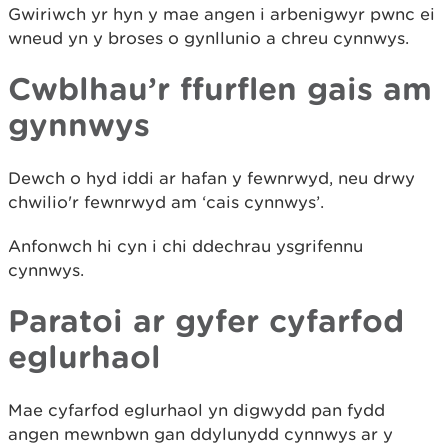
Gwiriwch yr hyn y mae angen i arbenigwyr pwnc ei
wneud yn y broses o gynllunio a chreu cynnwys.
Cwblhau’r ffurflen gais am
gynnwys
Dewch o hyd iddi ar hafan y fewnrwyd, neu drwy
chwilio'r fewnrwyd am ‘cais cynnwys’.
Anfonwch hi cyn i chi ddechrau ysgrifennu
cynnwys.
Paratoi ar gyfer cyfarfod
eglurhaol
Mae cyfarfod eglurhaol yn digwydd pan fydd
angen mewnbwn gan ddylunydd cynnwys ar y