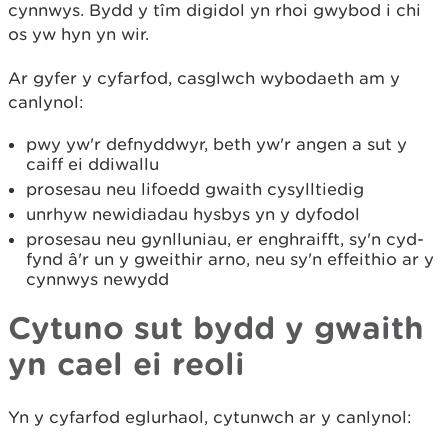
cynnwys. Bydd y tîm digidol yn rhoi gwybod i chi
os yw hyn yn wir.
Ar gyfer y cyfarfod, casglwch wybodaeth am y
canlynol:
pwy yw'r defnyddwyr, beth yw'r angen a sut y
caiff ei ddiwallu
prosesau neu lifoedd gwaith cysylltiedig
unrhyw newidiadau hysbys yn y dyfodol
prosesau neu gynlluniau, er enghraifft, sy'n cyd-
fynd â'r un y gweithir arno, neu sy'n effeithio ar y
cynnwys newydd
Cytuno sut bydd y gwaith
yn cael ei reoli
Yn y cyfarfod eglurhaol, cytunwch ar y canlynol: