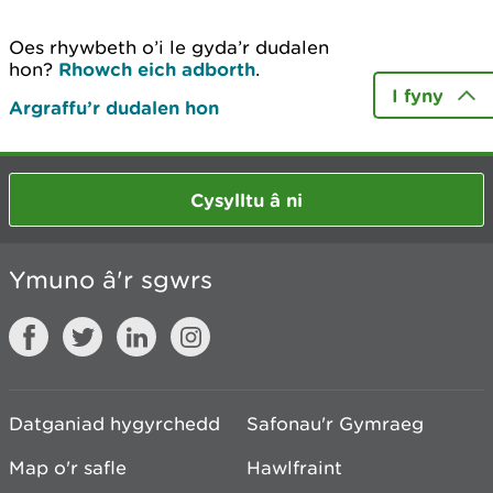
Oes rhywbeth o’i le gyda’r dudalen
hon?
Rhowch eich adborth
.
I fyny
Argraffu’r dudalen hon
Cysylltu â ni
Ymuno â'r sgwrs
Datganiad hygyrchedd
Safonau'r Gymraeg
Map o'r safle
Hawlfraint