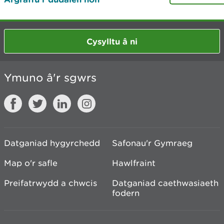
Cysylltu â ni
Ymuno â'r sgwrs
Datganiad hygyrchedd
Safonau'r Gymraeg
Map o'r safle
Hawlfraint
Preifatrwydd a chwcis
Datganiad caethwasiaeth
fodern