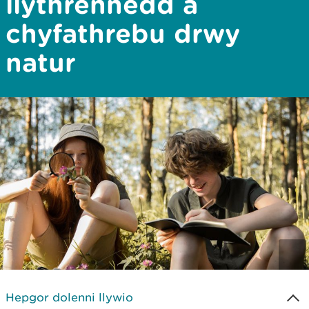
llythrennedd a
chyfathrebu drwy
natur
Hepgor dolenni llywio