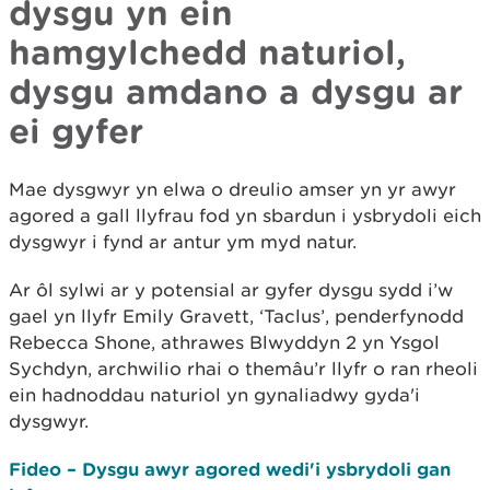
dysgu yn ein
hamgylchedd naturiol,
dysgu amdano a dysgu ar
ei gyfer
Mae dysgwyr yn elwa o dreulio amser yn yr awyr
agored a gall llyfrau fod yn sbardun i ysbrydoli eich
dysgwyr i fynd ar antur ym myd natur.
Ar ôl sylwi ar y potensial ar gyfer dysgu sydd i’w
gael yn llyfr Emily Gravett, ‘Taclus’, penderfynodd
Rebecca Shone, athrawes Blwyddyn 2 yn Ysgol
Sychdyn, archwilio rhai o themâu’r llyfr o ran rheoli
ein hadnoddau naturiol yn gynaliadwy gyda'i
dysgwyr.
Fideo – Dysgu awyr agored wedi'i ysbrydoli gan