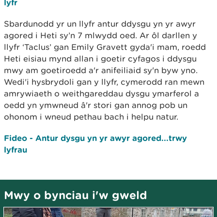
lyfr
Sbardunodd yr un llyfr antur ddysgu yn yr awyr
agored i Heti sy’n 7 mlwydd oed. Ar ôl darllen y
llyfr ‘Taclus’ gan Emily Gravett gyda'i mam, roedd
Heti eisiau mynd allan i goetir cyfagos i ddysgu
mwy am goetiroedd a'r anifeiliaid sy'n byw yno.
Wedi'i hysbrydoli gan y llyfr, cymerodd ran mewn
amrywiaeth o weithgareddau dysgu ymarferol a
oedd yn ymwneud â'r stori gan annog pob un
ohonom i wneud pethau bach i helpu natur.
Fideo - Antur dysgu yn yr awyr agored...trwy
lyfrau
Mwy o bynciau i'w gweld