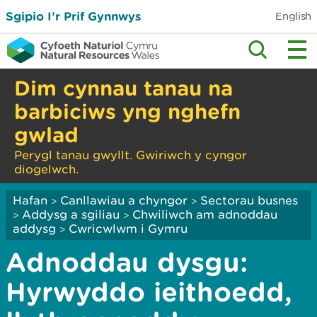
Sgipio I’r Prif Gynnwys
English
Dim cynnau tanau na
barbiciws yng nghefn
gwlad
Perygl tanau gwyllt. Gwiriwch y cyngor
diogelwch.
Hafan
Canllawiau a chyngor
Sectorau busnes
>
>
Addysg a sgiliau
Chwiliwch am adnoddau
>
>
addysg
Cwricwlwm i Gymru
>
Adnoddau dysgu:
Hyrwyddo ieithoedd,