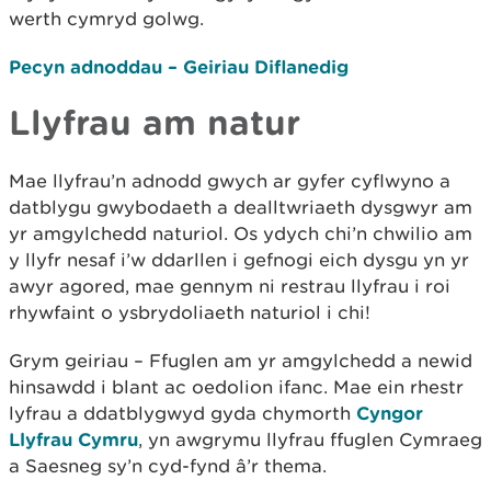
werth cymryd golwg.
Pecyn adnoddau – Geiriau Diflanedig
Llyfrau am natur
Mae llyfrau’n adnodd gwych ar gyfer cyflwyno a
datblygu gwybodaeth a dealltwriaeth dysgwyr am
yr amgylchedd naturiol. Os ydych chi’n chwilio am
y llyfr nesaf i’w ddarllen i gefnogi eich dysgu yn yr
awyr agored, mae gennym ni restrau llyfrau i roi
rhywfaint o ysbrydoliaeth naturiol i chi!
Grym geiriau – Ffuglen am yr amgylchedd a newid
hinsawdd i blant ac oedolion ifanc. Mae ein rhestr
lyfrau a ddatblygwyd gyda chymorth
Cyngor
Llyfrau Cymru
, yn awgrymu llyfrau ffuglen Cymraeg
a Saesneg sy’n cyd-fynd â’r thema.