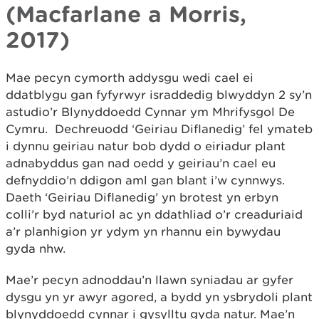
(Macfarlane a Morris,
2017)
Mae pecyn cymorth addysgu wedi cael ei
ddatblygu gan fyfyrwyr israddedig blwyddyn 2 sy’n
astudio’r Blynyddoedd Cynnar ym Mhrifysgol De
Cymru. Dechreuodd ‘Geiriau Diflanedig’ fel ymateb
i dynnu geiriau natur bob dydd o eiriadur plant
adnabyddus gan nad oedd y geiriau’n cael eu
defnyddio’n ddigon aml gan blant i’w cynnwys.
Daeth ‘Geiriau Diflanedig’ yn brotest yn erbyn
colli’r byd naturiol ac yn ddathliad o’r creaduriaid
a’r planhigion yr ydym yn rhannu ein bywydau
gyda nhw.
Mae’r pecyn adnoddau’n llawn syniadau ar gyfer
dysgu yn yr awyr agored, a bydd yn ysbrydoli plant
blynyddoedd cynnar i gysylltu gyda natur. Mae’n