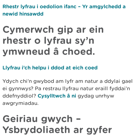
Rhestr lyfrau i oedolion ifanc – Yr amgylchedd a
newid hinsawdd
Cymerwch gip ar ein
rhestr o lyfrau sy’n
ymwneud â choed.
Llyfrau i’ch helpu i ddod at eich coed
Ydych chi’n gwybod am lyfr am natur a ddylai gael
ei gynnwys? Pa restrau llyfrau natur eraill fyddai’n
ddefnyddiol?
Cysylltwch â ni
gydag unrhyw
awgrymiadau.
Geiriau gwych –
Ysbrydoliaeth ar gyfer