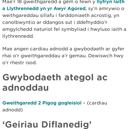
Mae’r 18 gweithgaredd a gêm o fewn y
llyfryn Iaith
a Llythrennedd yn yr Awyr Agored
, sy’n amrywio o
weithgareddau sillafu i farddoniaeth acrostig, yn
canolbwyntio ar ddangos sut i ddefnyddio’r
amgylchedd naturiol fel symbyliad i hwyluso iaith a
llythrennedd.
Mae angen cardiau adnodd a gwybodaeth ar gyfer
rhai o’r gweithgareddau a’r gemau. Dewiswch hwy
o’r rhestr isod.
Gwybodaeth ategol ac
adnoddau
Gweithgaredd 2 Pigog gogleisiol
– (cardiau
adnodd)
‘Geiriau Diflanedig’