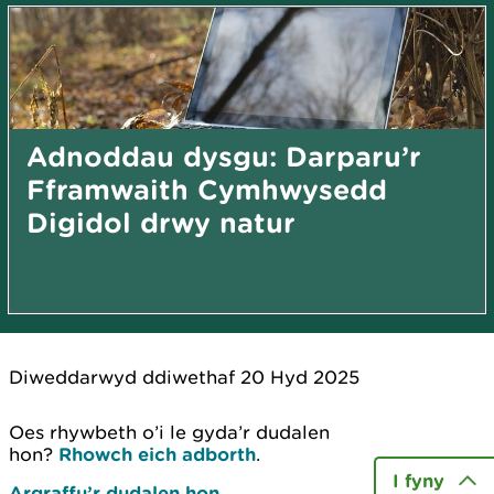
Adnoddau dysgu: Darparu’r
Fframwaith Cymhwysedd
Digidol drwy natur
Diweddarwyd ddiwethaf 20 Hyd 2025
Oes rhywbeth o’i le gyda’r dudalen
hon?
Rhowch eich adborth
.
I fyny
Argraffu’r dudalen hon