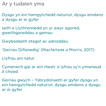
Ar y tudalen yma
Dysgu yn ein hamgylchedd naturiol, dysgu amdano
a dysgu ar ei gyfer
Iaith a Llythrennedd yn yr awyr agored,
gweithgareddau a gemau
Gwybodaeth ategol ac adnoddau
‘Geiriau Diflanedig’ (Macfarlane a Morris, 2017)
Llyfrau am natur
Cymerwch gip ar ein rhestr o lyfrau sy’n ymwneud
â choed.
Geiriau gwych – Ysbrydoliaeth ar gyfer dysgu yn
ein hamgylchedd naturiol, dysgu amdano a dysgu
ar ei gyfer