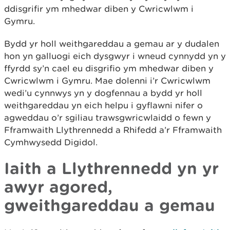
ddisgrifir ym mhedwar diben y Cwricwlwm i
Gymru.
Bydd yr holl weithgareddau a gemau ar y dudalen
hon yn galluogi eich dysgwyr i wneud cynnydd yn y
ffyrdd sy’n cael eu disgrifio ym mhedwar diben y
Cwricwlwm i Gymru. Mae dolenni i’r Cwricwlwm
wedi’u cynnwys yn y dogfennau a bydd yr holl
weithgareddau yn eich helpu i gyflawni nifer o
agweddau o’r sgiliau trawsgwricwlaidd o fewn y
Fframwaith Llythrennedd a Rhifedd a’r Fframwaith
Cymhwysedd Digidol.
Iaith a Llythrennedd yn yr
awyr agored,
gweithgareddau a gemau