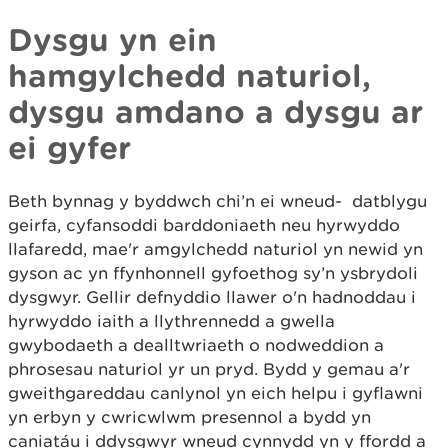
Dysgu yn ein
hamgylchedd naturiol,
dysgu amdano a dysgu ar
ei gyfer
Beth bynnag y byddwch chi’n ei wneud- datblygu
geirfa, cyfansoddi barddoniaeth neu hyrwyddo
llafaredd, mae'r amgylchedd naturiol yn newid yn
gyson ac yn ffynhonnell gyfoethog sy’n ysbrydoli
dysgwyr. Gellir defnyddio llawer o'n hadnoddau i
hyrwyddo iaith a llythrennedd a gwella
gwybodaeth a dealltwriaeth o nodweddion a
phrosesau naturiol yr un pryd. Bydd y gemau a'r
gweithgareddau canlynol yn eich helpu i gyflawni
yn erbyn y cwricwlwm presennol a bydd yn
caniatáu i ddysgwyr wneud cynnydd yn y ffordd a