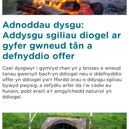
Adnoddau dysgu:
Addysgu sgiliau diogel ar
gyfer gwneud tân a
defnyddio offer
Cael dysgwyr i gymryd rhan yn y broses o wneud
tanau gwersyll bach yn ddiogel neu o ddefnyddio
offer yn ddiogel yw'r ffordd orau o ddysgu sgiliau
bywyd pwysig, a sefydlu arfer da i’w cadw eu
hunain, pobl eraill a'r amgylchedd naturiol yn
ddiogel.