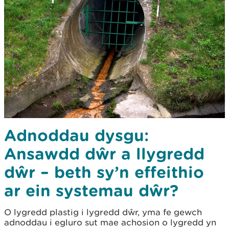
Adnoddau dysgu:
Ansawdd dŵr a llygredd
dŵr – beth sy’n effeithio
ar ein systemau dŵr?
O lygredd plastig i lygredd dŵr, yma fe gewch
adnoddau i egluro sut mae achosion o lygredd yn