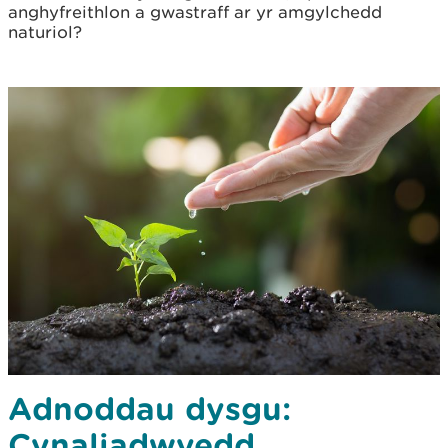
anghyfreithlon a gwastraff ar yr amgylchedd
naturiol?
Adnoddau dysgu:
Cynaliadwyedd