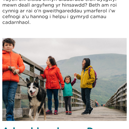
mewn deall argyfwng yr hinsawdd? Beth am roi
cynnig ar rai o'n gweithgareddau ymarferol i'w
cefnogi a'u hannog i helpu i gymryd camau
cadarnhaol.