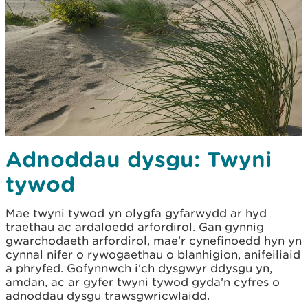
Adnoddau dysgu: Twyni
tywod
Mae twyni tywod yn olygfa gyfarwydd ar hyd
traethau ac ardaloedd arfordirol. Gan gynnig
gwarchodaeth arfordirol, mae'r cynefinoedd hyn yn
cynnal nifer o rywogaethau o blanhigion, anifeiliaid
a phryfed. Gofynnwch i'ch dysgwyr ddysgu yn,
amdan, ac ar gyfer twyni tywod gyda'n cyfres o
adnoddau dysgu trawsgwricwlaidd.