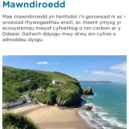
Mawndiroedd
Mae mawndiroedd yn hanfodol i’n goroesiad ni ac i
oroesiad rhywogaethau eraill, ac maent ymysg yr
ecosystemau mwyaf cyfoethog o ran carbon ar y
Ddaear. Gallwch ddysgu mwy drwy ein cyfres o
adnoddau dysgu.