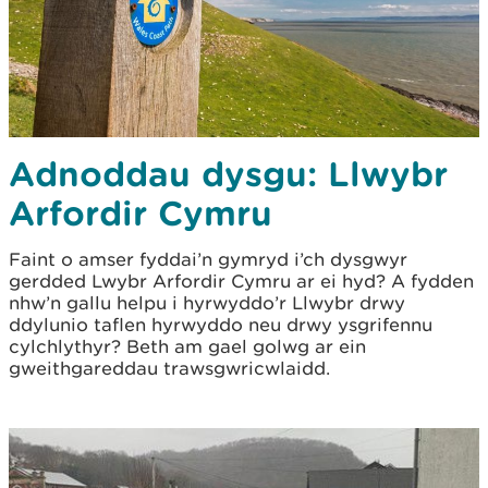
Adnoddau dysgu: Llwybr
Arfordir Cymru
Faint o amser fyddai’n gymryd i’ch dysgwyr
gerdded Lwybr Arfordir Cymru ar ei hyd? A fydden
nhw’n gallu helpu i hyrwyddo’r Llwybr drwy
ddylunio taflen hyrwyddo neu drwy ysgrifennu
cylchlythyr? Beth am gael golwg ar ein
gweithgareddau trawsgwricwlaidd.