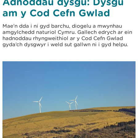
Adnoddau dysgu: Dysgu
am y Cod Cefn Gwlad
Mae’n dda i ni gyd barchu, diogelu a mwynhau
amgylchedd naturiol Cymru. Gallech edrych ar ein
hadnoddau rhyngweithiol ar y Cod Cefn Gwlad
gyda’ch dysgwyr i weld sut gallwn ni i gyd helpu.