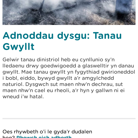
Adnoddau dysgu: Tanau
Gwyllt
Gelwir tanau dinistriol heb eu cynllunio sy’n
lledaenu drwy goedwigoedd a glaswelltir yn danau
gwyllt. Mae tanau gwyllt yn fygythiad gwirioneddol
i bobl, eiddo, bywyd gwyllt a’r amgylchedd
naturiol. Dysgwch sut maen nhw’n dechrau, sut
maen nhw’n cael eu rheoli, a’r hyn y gallwn ni ei
wneud i’w hatal.
Oes rhywbeth o’i le gyda’r dudalen
hon?
Rhowch eich adborth
.