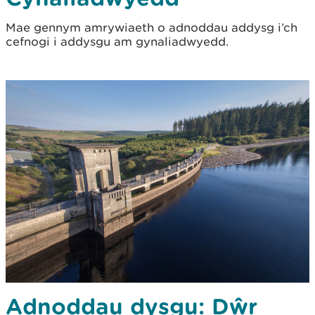
Mae gennym amrywiaeth o adnoddau addysg i’ch
cefnogi i addysgu am gynaliadwyedd.
Adnoddau dysgu: Dŵr