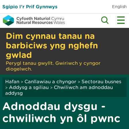
Sgipio I’r Prif Gynnwys
English
Dim cynnau tanau na
barbiciws yng nghefn
gwlad
Perygl tanau gwyllt. Gwiriwch y cyngor
diogelwch.
Hafan
Canllawiau a chyngor
Sectorau busnes
>
>
Addysg a sgiliau
Chwiliwch am adnoddau
>
>
addysg
Adnoddau dysgu -
chwiliwch yn ôl pwnc