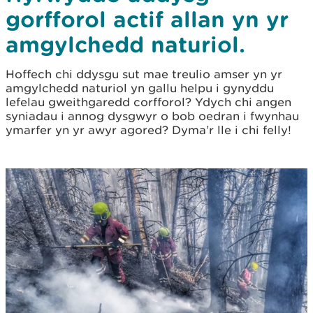
gorfforol actif allan yn yr
amgylchedd naturiol.
Hoffech chi ddysgu sut mae treulio amser yn yr
amgylchedd naturiol yn gallu helpu i gynyddu
lefelau gweithgaredd corfforol? Ydych chi angen
syniadau i annog dysgwyr o bob oedran i fwynhau
ymarfer yn yr awyr agored? Dyma’r lle i chi felly!