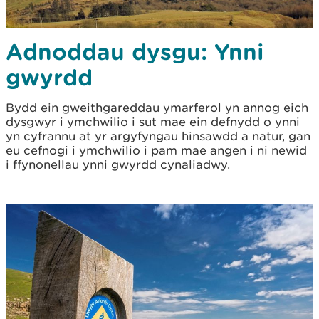
Adnoddau dysgu: Ynni
gwyrdd
Bydd ein gweithgareddau ymarferol yn annog eich
dysgwyr i ymchwilio i sut mae ein defnydd o ynni
yn cyfrannu at yr argyfyngau hinsawdd a natur, gan
eu cefnogi i ymchwilio i pam mae angen i ni newid
i ffynonellau ynni gwyrdd cynaliadwy.