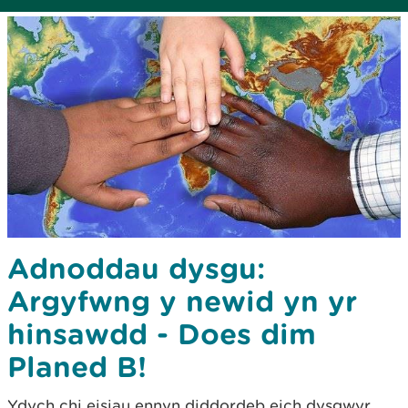
Adnoddau dysgu:
Argyfwng y newid yn yr
hinsawdd - Does dim
Planed B!
Ydych chi eisiau ennyn diddordeb eich dysgwyr