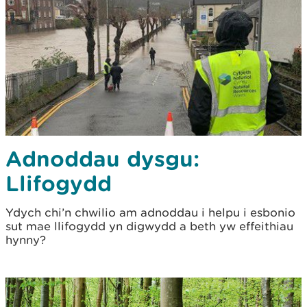
Adnoddau dysgu:
Llifogydd
Ydych chi’n chwilio am adnoddau i helpu i esbonio
sut mae llifogydd yn digwydd a beth yw effeithiau
hynny?