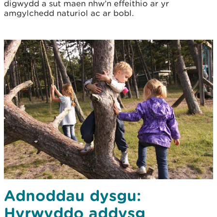
digwydd a sut maen nhw’n effeithio ar yr
amgylchedd naturiol ac ar bobl.
Adnoddau dysgu:
Hyrwyddo addysg