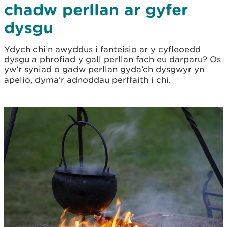
chadw perllan ar gyfer
dysgu
Ydych chi’n awyddus i fanteisio ar y cyfleoedd
dysgu a phrofiad y gall perllan fach eu darparu? Os
yw’r syniad o gadw perllan gyda’ch dysgwyr yn
apelio, dyma’r adnoddau perffaith i chi.