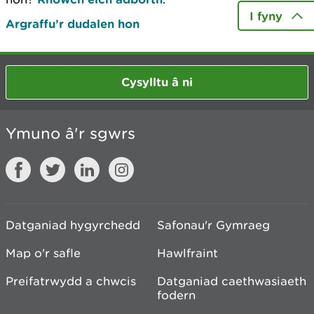
I fyny
Argraffu’r dudalen hon
Cysylltu â ni
Ymuno â'r sgwrs
Datganiad hygyrchedd
Safonau'r Gymraeg
Map o'r safle
Hawlfraint
Preifatrwydd a chwcis
Datganiad caethwasiaeth
fodern