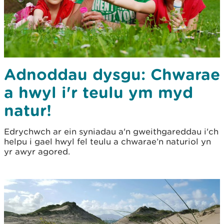
Adnoddau dysgu: Chwarae
a hwyl i'r teulu ym myd
natur!
Edrychwch ar ein syniadau a'n gweithgareddau i'ch
helpu i gael hwyl fel teulu a chwarae’n naturiol yn
yr awyr agored.