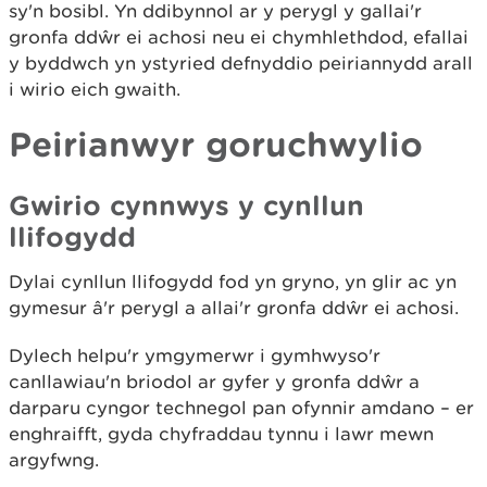
sy'n bosibl. Yn ddibynnol ar y perygl y gallai'r
gronfa ddŵr ei achosi neu ei chymhlethdod, efallai
y byddwch yn ystyried defnyddio peiriannydd arall
i wirio eich gwaith.
Peirianwyr goruchwylio
Gwirio cynnwys y cynllun
llifogydd
Dylai cynllun llifogydd fod yn gryno, yn glir ac yn
gymesur â'r perygl a allai'r gronfa ddŵr ei achosi.
Dylech helpu'r ymgymerwr i gymhwyso'r
canllawiau'n briodol ar gyfer y gronfa ddŵr a
darparu cyngor technegol pan ofynnir amdano – er
enghraifft, gyda chyfraddau tynnu i lawr mewn
argyfwng.