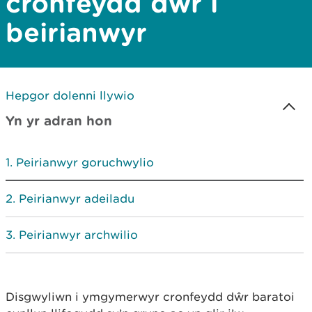
cronfeydd dŵr i
beirianwyr
Hepgor dolenni llywio
Yn yr adran hon
Peirianwyr goruchwylio
Peirianwyr adeiladu
Peirianwyr archwilio
Disgwyliwn i ymgymerwyr cronfeydd dŵr baratoi