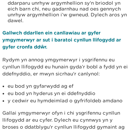
ddarparu unrhyw argymhellion sy'n briodol yn
eich barn chi, neu gadarnhau nad oes gennych
unrhyw argymhellion i’w gwneud. Dylech aros yn
dawel.
Gallwch ddarllen ein canllawiau ar gyfer
ymgymerwyr ar sut i baratoi cynllun llifogydd ar
gyfer cronfa ddŵr.
Rydym yn annog ymgymerwyr i ysgrifennu eu
cynllun llifogydd eu hunain gyda’r bobl a fydd yn ei
ddefnyddio, er mwyn sicrhau'r canlynol:
eu bod yn gyfarwydd ag ef
eu bod yn hyderus yn ei ddefnyddio
y cedwir eu hymdeimlad o gyfrifoldeb amdano
Gallai ymgymerwyr ofyn i chi ysgrifennu cynllun
llifogydd ar eu cyfer. Dylech eu cynnwys yn y
broses o ddatblygu'r cynllun llifogydd gymaint ag