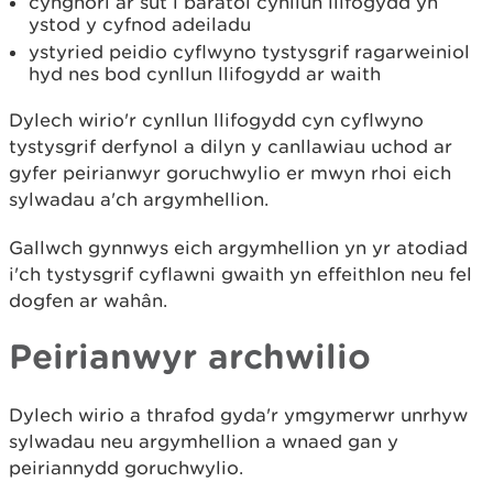
cynghori ar sut i baratoi cynllun llifogydd yn
ystod y cyfnod adeiladu
ystyried peidio cyflwyno tystysgrif ragarweiniol
hyd nes bod cynllun llifogydd ar waith
Dylech wirio'r cynllun llifogydd cyn cyflwyno
tystysgrif derfynol a dilyn y canllawiau uchod ar
gyfer peirianwyr goruchwylio er mwyn rhoi eich
sylwadau a'ch argymhellion.
Gallwch gynnwys eich argymhellion yn yr atodiad
i'ch tystysgrif cyflawni gwaith yn effeithlon neu fel
dogfen ar wahân.
Peirianwyr archwilio
Dylech wirio a thrafod gyda'r ymgymerwr unrhyw
sylwadau neu argymhellion a wnaed gan y
peiriannydd goruchwylio.