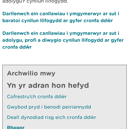
adolygu'r cynllun llifogydd.
Darllenwch ein canllawiau i ymgymerwyr ar sut i
baratoi cynllun llifogydd ar gyfer cronfa ddŵr
Darllenwch ein canllawiau i ymgymerwyr ar sut i
adolygu, profi a diwygio cynllun llifogydd ar gyfer
cronfa ddŵr
Archwilio mwy
Yn yr adran hon hefyd
Cofrestru’ch cronfa ddŵr
Gwybod pryd i benodi peiriannydd
Deall dynodiad risg eich cronfa ddŵr
Rhagor