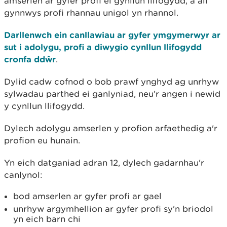
amserlen ar gyfer profi ei gynllun llifogydd, a all
gynnwys profi rhannau unigol yn rhannol.
Darllenwch ein canllawiau ar gyfer ymgymerwyr ar
sut i adolygu, profi a diwygio cynllun llifogydd
cronfa ddŵr
.
Dylid cadw cofnod o bob prawf ynghyd ag unrhyw
sylwadau parthed ei ganlyniad, neu'r angen i newid
y cynllun llifogydd.
Dylech adolygu amserlen y profion arfaethedig a'r
profion eu hunain.
Yn eich datganiad adran 12, dylech gadarnhau'r
canlynol:
bod amserlen ar gyfer profi ar gael
unrhyw argymhellion ar gyfer profi sy'n briodol
yn eich barn chi