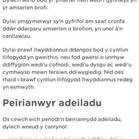
Dylech wirio bod yr ymarfer hwn wedi'i gynnwys yn
yr amserlen brofi.
Dylai ymgymerwyr sy'n gyfrifol am sawl cronfa
ddŵr ddarparu amserlen o brofion, yn unol â'n
canllawiau.
Dylai prawf llwyddiannus ddangos bod y cynllun
llifogydd yn gweithio, neu fod gwersi o unrhyw
ddiffygion wedi'u cofnodi, wedi'u dysgu ac wedi'u
cymhwyso mewn fersiwn ddiwygiedig. Nid oes
rhaid i brawf cynllun llifogydd llwyddiannus redeg
yn esmwyth.
Peirianwyr adeiladu
Os cewch eich penodi'n beiriannydd adeiladu,
dylech wneud y canlynol: