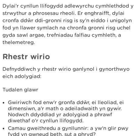
Dylai'r cynllun llifogydd adlewyrchu cymhlethdod y
strwythur a phrosesau rheoli. Er enghraifft, dylai
cronfa ddŵr ddi-gronni risg is sy’n eiddo i unigolyn
fod yn llawer symlach na chronfa gronni risg uchel
gyda sawl argae, trefniadau falfiau cymhleth, a
thelemetreg.
Rhestr wirio
Defnyddiwch y rhestr wirio ganlynol i gynorthwyo
eich adolygiad:
Tudalen glawr
Gwiriwch fod enw'r gronfa ddŵr, ei lleoliad, ei
dimensiwn, a'r math o adeiladwaith yn gywir.
Nodwch ddyddiad yr adolygiad a phrawf
diwethaf o'r cynllun llifogydd.
Camau gweithredu a gynllunnir: a yw'n glir pwy
fydd yn gwneud beth, sut a phryd?