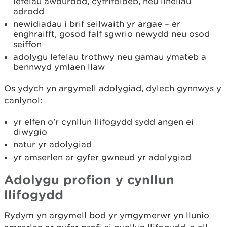
lefelau awdurdod, cyfrifoldeb, neu linellau
adrodd
newidiadau i brif seilwaith yr argae – er
enghraifft, gosod falf sgwrio newydd neu osod
seiffon
adolygu lefelau trothwy neu gamau ymateb a
bennwyd ymlaen llaw
Os ydych yn argymell adolygiad, dylech gynnwys y
canlynol:
yr elfen o'r cynllun llifogydd sydd angen ei
diwygio
natur yr adolygiad
yr amserlen ar gyfer gwneud yr adolygiad
Adolygu profion y cynllun
llifogydd
Rydym yn argymell bod yr ymgymerwr yn llunio