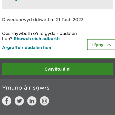
Diweddarwyd ddiwethaf 21 Tach 2023
Oes rhywbeth o’i le gyda’r dudalen
hon?
Rhowch eich adborth
.
I fyny
Argraffu’r dudalen hon
Cysylltu â ni
Ymuno â'r sgwrs