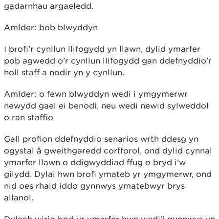
gadarnhau argaeledd.
Amlder: bob blwyddyn
I brofi'r cynllun llifogydd yn llawn, dylid ymarfer
pob agwedd o'r cynllun llifogydd gan ddefnyddio'r
holl staff a nodir yn y cynllun.
Amlder: o fewn blwyddyn wedi i ymgymerwr
newydd gael ei benodi, neu wedi newid sylweddol
o ran staffio
Gall profion ddefnyddio senarios wrth ddesg yn
ogystal â gweithgaredd corfforol, ond dylid cynnal
ymarfer llawn o ddigwyddiad ffug o bryd i'w
gilydd. Dylai hwn brofi ymateb yr ymgymerwr, ond
nid oes rhaid iddo gynnwys ymatebwyr brys
allanol.