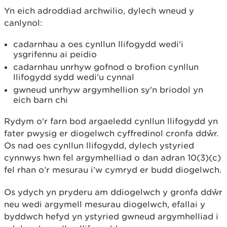
Yn eich adroddiad archwilio, dylech wneud y
canlynol:
cadarnhau a oes cynllun llifogydd wedi'i
ysgrifennu ai peidio
cadarnhau unrhyw gofnod o brofion cynllun
llifogydd sydd wedi'u cynnal
gwneud unrhyw argymhellion sy'n briodol yn
eich barn chi
Rydym o'r farn bod argaeledd cynllun llifogydd yn
fater pwysig er diogelwch cyffredinol cronfa ddŵr.
Os nad oes cynllun llifogydd, dylech ystyried
cynnwys hwn fel argymhelliad o dan adran 10(3)(c)
fel rhan o’r mesurau i’w cymryd er budd diogelwch.
Os ydych yn pryderu am ddiogelwch y gronfa ddŵr
neu wedi argymell mesurau diogelwch, efallai y
byddwch hefyd yn ystyried gwneud argymhelliad i