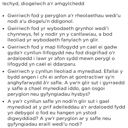
Iechyd, diogelwch a'r amgylchedd
Gwiriwch fod y peryglon a'r rheolaethau wedi'u
nodi a'u diogelu'n ddigonol.
Gwiriwch fod yr wybodaeth grynhoi wedi'i
chynnwys, fel y nodir yn y canllawiau, a bod
lleoliad yr wybodaeth fanylach yn glir.
Gwiriwch fod y map llifogydd yn cael ei gadw
gyda'r cynllun llifogydd neu fod disgrifiad o'r
ardaloedd i lawr yr afon sydd mewn perygl o
lifogydd yn cael ei ddarparu.
Gwiriwch y cynllun lleoliad a mynediad. Efallai y
bydd angen i chi ei anfon at gontractiwr sy'n
anghyfarwydd â'r safle. A yw'n glir sut i gyrraedd
y safle a chael mynediad iddo, gan osgoi
peryglon neu gyfyngiadau hysbys?
A yw'r cynllun safle yn nodi'n glir sut i gael
mynediad at y prif adeileddau a'r ardaloedd fydd
yn debygol o fod eu hangen yn ystod
digwyddiad? A yw'r peryglon ar y safle neu
gyfyngiadau eraill wedi'u nodi?