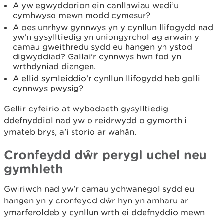
A yw egwyddorion ein canllawiau wedi’u
cymhwyso mewn modd cymesur?
A oes unrhyw gynnwys yn y cynllun llifogydd nad
yw'n gysylltiedig yn uniongyrchol ag arwain y
camau gweithredu sydd eu hangen yn ystod
digwyddiad? Gallai'r cynnwys hwn fod yn
wrthdyniad diangen.
A ellid symleiddio'r cynllun llifogydd heb golli
cynnwys pwysig?
Gellir cyfeirio at wybodaeth gysylltiedig
ddefnyddiol nad yw o reidrwydd o gymorth i
ymateb brys, a'i storio ar wahân.
Cronfeydd dŵr perygl uchel neu
gymhleth
Gwiriwch nad yw'r camau ychwanegol sydd eu
hangen yn y cronfeydd dŵr hyn yn amharu ar
ymarferoldeb y cynllun wrth ei ddefnyddio mewn