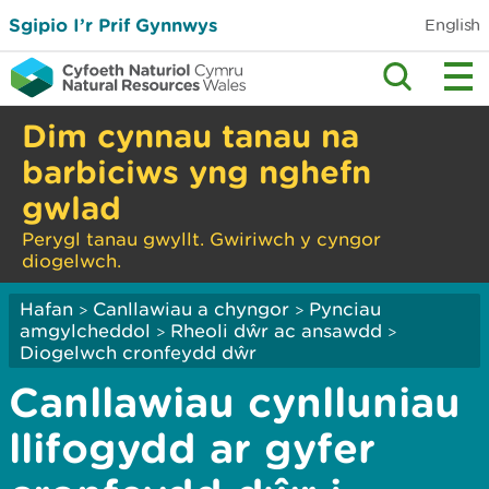
Sgipio I’r Prif Gynnwys
English
Dim cynnau tanau na
barbiciws yng nghefn
gwlad
Perygl tanau gwyllt. Gwiriwch y cyngor
diogelwch.
Hafan
Canllawiau a chyngor
Pynciau
>
>
amgylcheddol
Rheoli dŵr ac ansawdd
>
>
Diogelwch cronfeydd dŵr
Canllawiau cynlluniau
llifogydd ar gyfer