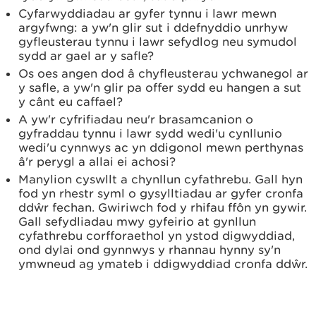
Cyfarwyddiadau ar gyfer tynnu i lawr mewn
argyfwng: a yw'n glir sut i ddefnyddio unrhyw
gyfleusterau tynnu i lawr sefydlog neu symudol
sydd ar gael ar y safle?
Os oes angen dod â chyfleusterau ychwanegol ar
y safle, a yw'n glir pa offer sydd eu hangen a sut
y cânt eu caffael?
A yw'r cyfrifiadau neu'r brasamcanion o
gyfraddau tynnu i lawr sydd wedi'u cynllunio
wedi'u cynnwys ac yn ddigonol mewn perthynas
â'r perygl a allai ei achosi?
Manylion cyswllt a chynllun cyfathrebu. Gall hyn
fod yn rhestr syml o gysylltiadau ar gyfer cronfa
ddŵr fechan. Gwiriwch fod y rhifau ffôn yn gywir.
Gall sefydliadau mwy gyfeirio at gynllun
cyfathrebu corfforaethol yn ystod digwyddiad,
ond dylai ond gynnwys y rhannau hynny sy'n
ymwneud ag ymateb i ddigwyddiad cronfa ddŵr.