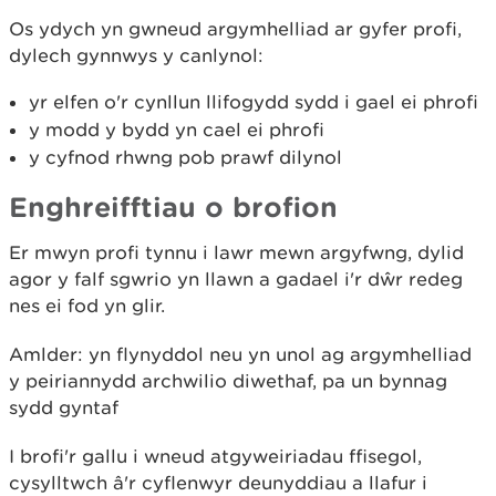
Os ydych yn gwneud argymhelliad ar gyfer profi,
dylech gynnwys y canlynol:
yr elfen o'r cynllun llifogydd sydd i gael ei phrofi
y modd y bydd yn cael ei phrofi
y cyfnod rhwng pob prawf dilynol
Enghreifftiau o brofion
Er mwyn profi tynnu i lawr mewn argyfwng, dylid
agor y falf sgwrio yn llawn a gadael i'r dŵr redeg
nes ei fod yn glir.
Amlder: yn flynyddol neu yn unol ag argymhelliad
y peiriannydd archwilio diwethaf, pa un bynnag
sydd gyntaf
I brofi'r gallu i wneud atgyweiriadau ffisegol,
cysylltwch â'r cyflenwyr deunyddiau a llafur i