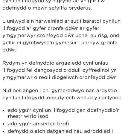
cynllun llifogydd sy’n gryno ac yn glir i’w
ddefnyddio mewn sefyllfa bryderus.
Lluniwyd ein harweiniad ar sut i baratoi cynllun
llifogydd ar gyfer cronfa ddŵr ar gyfer
ymgymerwyr cronfeydd dŵr uchel eu risg, ond
gellir ei gymhwyso'n gymesur i unrhyw gronfa
ddŵr.
Rydym yn defnyddio argaeledd cynlluniau
llifogydd fel dangosydd o ddull cyffredinol yr
ymgymerwr o reoli diogelwch cronfeydd dŵr.
Nid oes angen i chi gymeradwyo nac ardystio
cynllun llifogydd, ond dylech wneud y canlynol:
adolygu'r cynllun llifogydd gan ddefnyddio'r
rhestr wirio isod
adolygu'r amserlen brofi
defnyddio eich datganiad neu adroddiad i