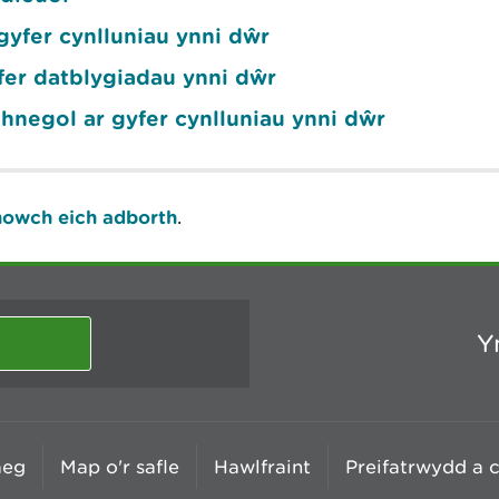
yfer cynlluniau ynni dŵr
fer datblygiadau ynni dŵr
echnegol ar gyfer cynlluniau ynni dŵr
owch eich adborth
.
Y
aeg
Map o'r safle
Hawlfraint
Preifatrwydd a 