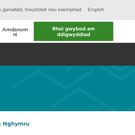
le ganiatâd, trwydded neu esemptiad
English
Rhoi gwybod am
Amdanom
ni
ddigwyddiad
ng Nghymru