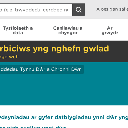
A oes gan saf
Tystiolaeth a
Canllawiau a
Ar
data
chyngor
grwydr
rbiciws yng nghefn gwlad
ogelwch.
ddedau Tynnu Dŵr a Chronni Dŵr
dsyniadau ar gyfer datblygiadau ynni dŵr y
r eich cynllun ynni dŵr