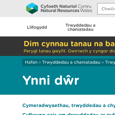
Search:
Trwyddedau a
Llifogydd
chaniatadau
Dim cynnau tanau na ba
Perygl tanau gwyllt. Gwiriwch y cyngor di
Hafan
Trwyddedau a chaniatadau
Trwy
>
>
Ynni dŵr
Cymeradwyaethau, trwyddedau a chy
Cyflwyno cais am drwyddedau ar gyfe