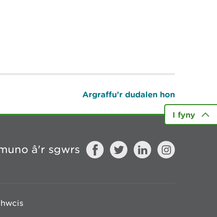
Argraffu’r dudalen hon
I fyny
muno â'r sgwrs
chwcis