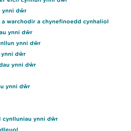
n ynni dŵr
a warchodir a chynefinoedd cynhaliol
au ynni dŵr
ynllun ynni dŵr
n ynni dŵr
dau ynni dŵr
u ynni dŵr
 cynlluniau ynni dŵr
adleuol