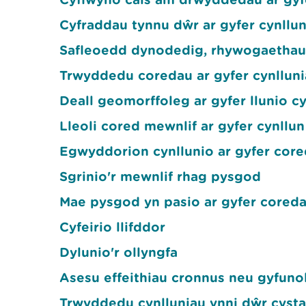
Cyfraddau tynnu dŵr ar gyfer cynllu
Safleoedd dynodedig, rhywogaethau 
Trwyddedu coredau ar gyfer cynlluni
Deall geomorffoleg ar gyfer llunio c
Lleoli cored mewnlif ar gyfer cynllu
Egwyddorion cynllunio ar gyfer core
Sgrinio'r mewnlif rhag pysgod
Mae pysgod yn pasio ar gyfer coreda
Cyfeirio llifddor
Dylunio'r ollyngfa
Asesu effeithiau cronnus neu gyfunol
Trwyddedu cynlluniau ynni dŵr cyst