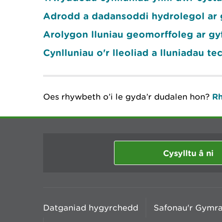
Adrodd a dadansoddi hydrolegol ar g
Arolygon lluniau geomorffoleg ar gy
Cynlluniau o'r lleoliad a lluniadau t
Oes rhywbeth o’i le gyda’r dudalen hon?
Rh
Cysylltu â ni
Datganiad hygyrchedd
Safonau'r Gymr