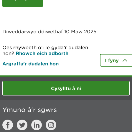
c
h
y
m
w
Diweddarwyd ddiwethaf 10 Maw 2025
e
l
i
Oes rhywbeth o’i le gyda’r dudalen
a
hon?
Rhowch eich adborth
.
d
I fyny
Argraffu’r dudalen hon
Cysylltu â ni
Ymuno â'r sgwrs