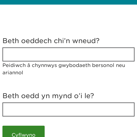
D
y
Beth oeddech chi’n wneud?
w
e
d
w
Peidiwch â chynnwys gwybodaeth bersonol neu
c
ariannol
h
w
r
t
Beth oedd yn mynd o’i le?
h
y
m
a
m
e
i