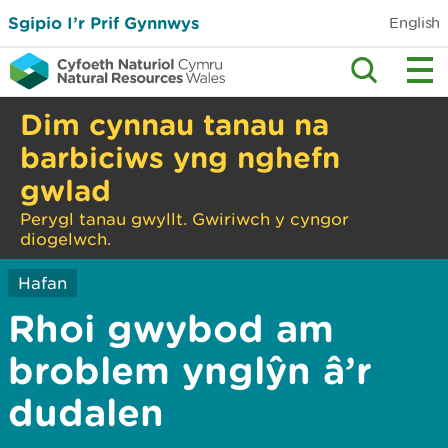
Sgipio I’r Prif Gynnwys
English
Dim cynnau tanau na
barbiciws yng nghefn
gwlad
Perygl tanau gwyllt. Gwiriwch y cyngor
diogelwch.
Hafan
Rhoi gwybod am
broblem ynglŷn â’r
dudalen