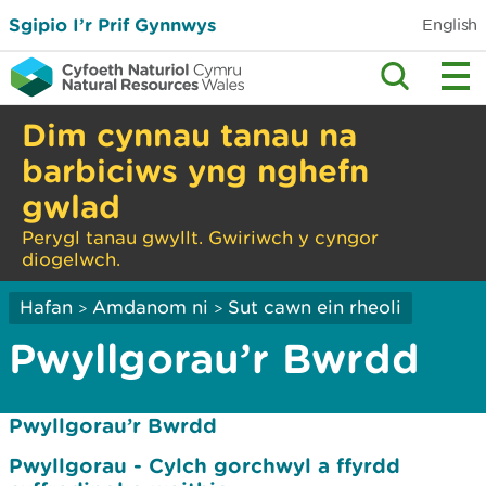
Sgipio I’r Prif Gynnwys
English
Dim cynnau tanau na
barbiciws yng nghefn
gwlad
Perygl tanau gwyllt. Gwiriwch y cyngor
diogelwch.
Hafan
Amdanom ni
Sut cawn ein rheoli
>
>
Pwyllgorau’r Bwrdd
Pwyllgorau’r Bwrdd
Pwyllgorau - Cylch gorchwyl a ffyrdd