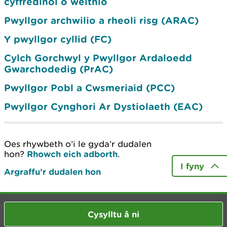
cyffredinol o weithio
Pwyllgor archwilio a rheoli risg (ARAC)
Y pwyllgor cyllid (FC)
Cylch Gorchwyl y Pwyllgor Ardaloedd
Gwarchodedig (PrAC)
Pwyllgor Pobl a Cwsmeriaid (PCC)
Pwyllgor Cynghori Ar Dystiolaeth (EAC)
Oes rhywbeth o’i le gyda’r dudalen
hon?
Rhowch eich adborth
.
I fyny
Argraffu’r dudalen hon
Cysylltu â ni