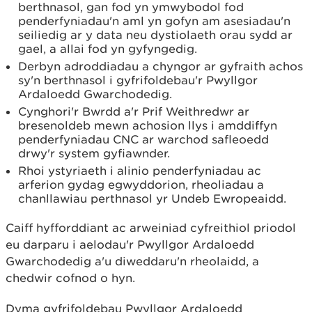
berthnasol, gan fod yn ymwybodol fod
penderfyniadau'n aml yn gofyn am asesiadau'n
seiliedig ar y data neu dystiolaeth orau sydd ar
gael, a allai fod yn gyfyngedig.
Derbyn adroddiadau a chyngor ar gyfraith achos
sy'n berthnasol i gyfrifoldebau'r Pwyllgor
Ardaloedd Gwarchodedig.
Cynghori'r Bwrdd a'r Prif Weithredwr ar
bresenoldeb mewn achosion llys i amddiffyn
penderfyniadau CNC ar warchod safleoedd
drwy'r system gyfiawnder.
Rhoi ystyriaeth i alinio penderfyniadau ac
arferion gydag egwyddorion, rheoliadau a
chanllawiau perthnasol yr Undeb Ewropeaidd.
Caiff hyfforddiant ac arweiniad cyfreithiol priodol
eu darparu i aelodau'r Pwyllgor Ardaloedd
Gwarchodedig a'u diweddaru'n rheolaidd, a
chedwir cofnod o hyn.
Dyma gyfrifoldebau Pwyllgor Ardaloedd