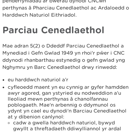
penderfyniadau ar bwerau dynodi CNCwn
perthynas â Pharciau Cenedlaethol ac Ardaloedd o
Harddwch Naturiol Eithriadol.
Parciau Cenedlaethol
Mae adran 5(2) o Ddeddf Parciau Cenedlaethol a
Mynediad i Gefn Gwlad 1949 yn rhoi'r pŵer i CNC
ddynodi rhanbarthau estynedig o gefn gwlad yng
Nghymru yn Barc Cenedlaethol drwy rinwedd:
eu harddwch naturiol a’r
cyfleoedd maent yn eu cynnig ar gyfer hamdden
awyr agored, gan ystyried eu nodweddion a'u
lleoliad mewn perthynas â chanolfannau
poblogaeth. Mae'n arbennig o ddymunol os
ydynt yn cael eu dynodi'n Barciau Cenedlaethol
at y dibenion canlynol:
cadw a gwella harddwch naturiol, bywyd
gwyllt a threftadaeth ddiwylliannol yr ardal