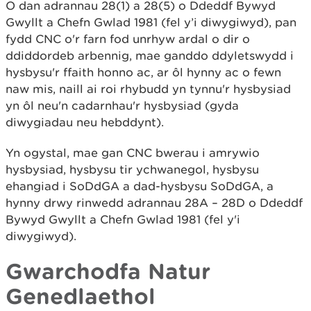
O dan adrannau 28(1) a 28(5) o Ddeddf Bywyd
Gwyllt a Chefn Gwlad 1981 (fel y’i diwygiwyd), pan
fydd CNC o'r farn fod unrhyw ardal o dir o
ddiddordeb arbennig, mae ganddo ddyletswydd i
hysbysu'r ffaith honno ac, ar ôl hynny ac o fewn
naw mis, naill ai roi rhybudd yn tynnu'r hysbysiad
yn ôl neu'n cadarnhau'r hysbysiad (gyda
diwygiadau neu hebddynt).
Yn ogystal, mae gan CNC bwerau i amrywio
hysbysiad, hysbysu tir ychwanegol, hysbysu
ehangiad i SoDdGA a dad-hysbysu SoDdGA, a
hynny drwy rinwedd adrannau 28A – 28D o Ddeddf
Bywyd Gwyllt a Chefn Gwlad 1981 (fel y'i
diwygiwyd).
Gwarchodfa Natur
Genedlaethol