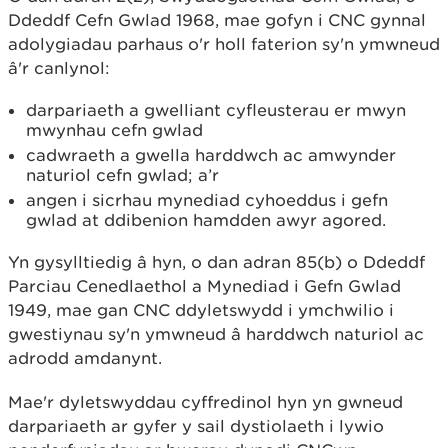
Ddeddf Cefn Gwlad 1968, mae gofyn i CNC gynnal
adolygiadau parhaus o'r holl faterion sy'n ymwneud
â'r canlynol:
darpariaeth a gwelliant cyfleusterau er mwyn
mwynhau cefn gwlad
cadwraeth a gwella harddwch ac amwynder
naturiol cefn gwlad; a’r
angen i sicrhau mynediad cyhoeddus i gefn
gwlad at ddibenion hamdden awyr agored.
Yn gysylltiedig â hyn, o dan adran 85(b) o Ddeddf
Parciau Cenedlaethol a Mynediad i Gefn Gwlad
1949, mae gan CNC ddyletswydd i ymchwilio i
gwestiynau sy'n ymwneud â harddwch naturiol ac
adrodd amdanynt.
Mae'r dyletswyddau cyffredinol hyn yn gwneud
darpariaeth ar gyfer y sail dystiolaeth i lywio