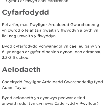
Cymru er mwyn cael cadarnhad.
Cyfarfodydd
Fel arfer, mae Pwyllgor Ardaloedd Gwarchodedig
yn cwrdd o leiaf tair gwaith y flwyddyn a byth yn
llai nag unwaith y flwyddyn.
Bydd cyfarfodydd ychwanegol yn cael eu galw yn
ôl yr angen ar gyfer dibenion dynodi dan adrannau
3.3-3.6 uchod.
Aelodaeth
Cadeirydd Pwyllgor Ardaloedd Gwarchodedig fydd
Adam Taylor.
Bydd aelodaeth yn cynnwys pedwar aelod
anweithredol (yn cynnwys Cadeirydd y Pwyllgor).