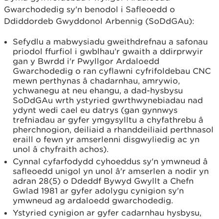
Gwarchodedig sy'n benodol i Safleoedd o
Ddiddordeb Gwyddonol Arbennig (SoDdGAu):
Sefydlu a mabwysiadu gweithdrefnau a safonau
priodol ffurfiol i gwblhau’r gwaith a ddirprwyir
gan y Bwrdd i'r Pwyllgor Ardaloedd
Gwarchodedig o ran cyflawni cyfrifoldebau CNC
mewn perthynas â chadarnhau, amrywio,
ychwanegu at neu ehangu, a dad-hysbysu
SoDdGAu wrth ystyried gwrthwynebiadau nad
ydynt wedi cael eu datrys (gan gynnwys
trefniadau ar gyfer ymgysylltu a chyfathrebu â
pherchnogion, deiliaid a rhanddeiliaid perthnasol
eraill o fewn yr amserlenni disgwyliedig ac yn
unol â chyfraith achos).
Cynnal cyfarfodydd cyhoeddus sy'n ymwneud â
safleoedd unigol yn unol â'r amserlen a nodir yn
adran 28(5) o Ddeddf Bywyd Gwyllt a Chefn
Gwlad 1981 ar gyfer adolygu cynigion sy'n
ymwneud ag ardaloedd gwarchodedig.
Ystyried cynigion ar gyfer cadarnhau hysbysu,