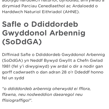
adolygu harddwch naturiol, dynodiad, amrywiad a
dirymiad Parciau Cenedlaethol ac Ardaloedd o
Harddwch Naturiol Eithriadol (AHNE).
Safle o Ddiddordeb
Gwyddonol Arbennig
(SoDdGA)
Diffiniad Safle o Ddiddordeb Gwyddonol Arbennig
(SoDdGA) yn Neddf Bywyd Gwyllt a Chefn Gwlad
1981 (fel y’i diwygiwyd) yw ardal o dir a nodir gan
gorff cadwraeth o dan adran 28 o’r Ddeddf honno
fel un sydd
"o ddiddordeb arbennig oherwydd ei fflora,
ffawna, neu nodweddion daearegol neu
ffisiograffigol".