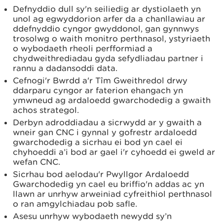
Defnyddio dull sy'n seiliedig ar dystiolaeth yn
unol ag egwyddorion arfer da a chanllawiau ar
ddefnyddio cyngor gwyddonol, gan gynnwys
trosolwg o waith monitro perthnasol, ystyriaeth
o wybodaeth rheoli perfformiad a
chydweithrediadau gyda sefydliadau partner i
rannu a dadansoddi data.
Cefnogi'r Bwrdd a'r Tîm Gweithredol drwy
ddarparu cyngor ar faterion ehangach yn
ymwneud ag ardaloedd gwarchodedig a gwaith
achos strategol.
Derbyn adroddiadau a sicrwydd ar y gwaith a
wneir gan CNC i gynnal y gofrestr ardaloedd
gwarchodedig a sicrhau ei bod yn cael ei
chyhoeddi a’i bod ar gael i'r cyhoedd ei gweld ar
wefan CNC.
Sicrhau bod aelodau'r Pwyllgor Ardaloedd
Gwarchodedig yn cael eu briffio'n addas ac yn
llawn ar unrhyw arweiniad cyfreithiol perthnasol
o ran amgylchiadau pob safle.
Asesu unrhyw wybodaeth newydd sy’n