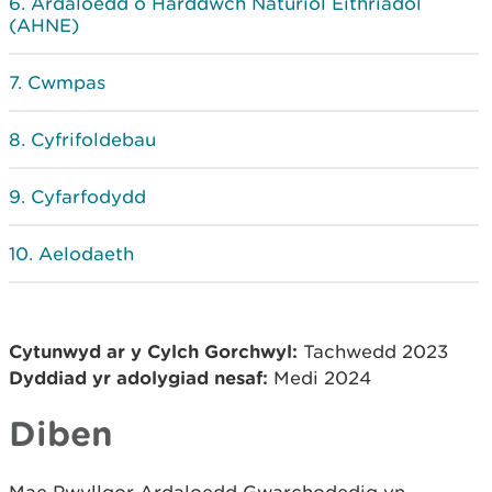
Ardaloedd o Harddwch Naturiol Eithriadol
(AHNE)
Cwmpas
Cyfrifoldebau
Cyfarfodydd
Aelodaeth
Cytunwyd ar y Cylch Gorchwyl:
Tachwedd 2023
Dyddiad yr adolygiad nesaf:
Medi 2024
Diben