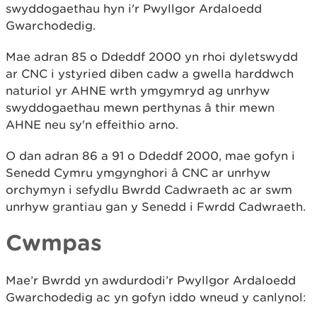
swyddogaethau hyn i'r Pwyllgor Ardaloedd
Gwarchodedig.
Mae adran 85 o Ddeddf 2000 yn rhoi dyletswydd
ar CNC i ystyried diben cadw a gwella harddwch
naturiol yr AHNE wrth ymgymryd ag unrhyw
swyddogaethau mewn perthynas â thir mewn
AHNE neu sy'n effeithio arno.
O dan adran 86 a 91 o Ddeddf 2000, mae gofyn i
Senedd Cymru ymgynghori â CNC ar unrhyw
orchymyn i sefydlu Bwrdd Cadwraeth ac ar swm
unrhyw grantiau gan y Senedd i Fwrdd Cadwraeth.
Cwmpas
Mae’r Bwrdd yn awdurdodi’r Pwyllgor Ardaloedd
Gwarchodedig ac yn gofyn iddo wneud y canlynol: