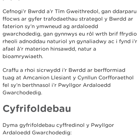
Cefnogi’r Bwrdd a’r Tîm Gweithredol, gan ddarparu
ffocws ar gyfer trafodaethau strategol y Bwrdd ar
faterion sy’n ymwneud ag ardaloedd
gwarchodedig, gan gynnwys eu rôl wrth brif ffrydio
rheoli adnoddau naturiol yn gynaliadwy ac i fynd i’r
afael â’r materion hinsawdd, natur a
bioamrywiaeth.
Craffu a rhoi sicrwydd i’r Bwrdd ar berfformiad
tuag at Amcanion Llesiant y Cynllun Corfforaethol
fel sy’n berthnasol i’r Pwyllgor Ardaloedd
Gwarchodedig.
Cyfrifoldebau
Dyma gyfrifoldebau cyffredinol y Pwyllgor
Ardaloedd Gwarchodedig: