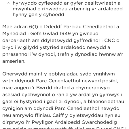
hyrwyddo cyfleoedd ar gyfer dealltwriaeth a
mwynhad o rinweddau arbennig yr ardaloedd
hynny gan y cyhoedd
Mae adran 6(1) o Ddeddf Parciau Cenedlaethol a
Mynediad i Gefn Gwlad 1949 yn gwneud
darpariaeth am ddyletswydd gyffredinol i CNC o
bryd i'w gilydd ystyried ardaloedd newydd a
phresennol i'w dynodi, trefn y dynodiad hwnnw a'r
amserlen.
Oherwydd maint y goblygiadau sydd ynghlwm
wrth ddynodi Parc Cenedlaethol newydd posibl,
mae angen i'r Bwrdd drafod a chymeradwyo
asesiad cychwynnol o ran a yw ardal yn gymwys i
gael ei hystyried i gael ei dynodi, a blaenoriaethau
cynigion am ddynodi Parc Cenedlaethol newydd
neu amrywio ffiniau. Caiff y dyletswyddau hyn eu
dirprwyo i'r Pwyllgor Ardaloedd Gwarchodedig