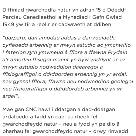
Diffiniad gwarchodfa natur yn adran 15 o Ddeddf
Parciau Cenedlaethol a Mynediad i Gefn Gwlad
1949 yw tir a reolir er cadwraeth at ddiben
“darparu, dan amodau addas a dan reolaeth,
cyfleoedd arbennig er mwyn astudio ac ymchwilio
i faterion sy'n ymwneud â fflora a ffawna Prydain
a'r amodau ffisegol maent yn byw ynddynt ac er
mwyn astudio nodweddion daearegol a
ffisiograffigol o ddiddordeb arbennig yn yr ardal,
neu gynnal fflora, ffawna neu nodweddion geolegol
neu ffisiograffigol o ddiddordeb arbennig yn yr
ardal".
Mae gan CNC hawl i ddatgan a dad-ddatgan
ardaloedd a fydd yn cael eu rheoli fel
gwarchodfeydd natur – neu a fydd yn peidio â
pharhau fel gwarchodfeydd natur – drwy rinwedd