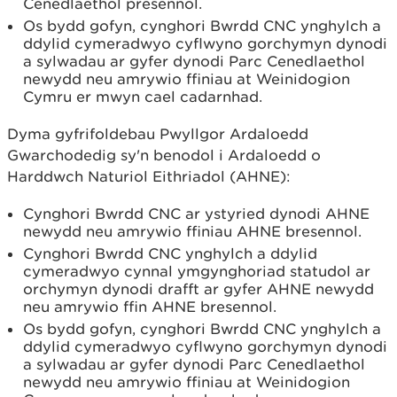
Cenedlaethol presennol.
Os bydd gofyn, cynghori Bwrdd CNC ynghylch a
ddylid cymeradwyo cyflwyno gorchymyn dynodi
a sylwadau ar gyfer dynodi Parc Cenedlaethol
newydd neu amrywio ffiniau at Weinidogion
Cymru er mwyn cael cadarnhad.
Dyma gyfrifoldebau Pwyllgor Ardaloedd
Gwarchodedig sy'n benodol i Ardaloedd o
Harddwch Naturiol Eithriadol (AHNE):
Cynghori Bwrdd CNC ar ystyried dynodi AHNE
newydd neu amrywio ffiniau AHNE bresennol.
Cynghori Bwrdd CNC ynghylch a ddylid
cymeradwyo cynnal ymgynghoriad statudol ar
orchymyn dynodi drafft ar gyfer AHNE newydd
neu amrywio ffin AHNE bresennol.
Os bydd gofyn, cynghori Bwrdd CNC ynghylch a
ddylid cymeradwyo cyflwyno gorchymyn dynodi
a sylwadau ar gyfer dynodi Parc Cenedlaethol
newydd neu amrywio ffiniau at Weinidogion