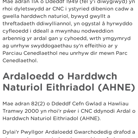
Mae adran 11A o Ddeddf 1949 (fel y'i diwygiwyd) yn
rhoi dyletswydd ar CNC i ystyried dibenion cadw a
gwella harddwch naturiol, bywyd gwyllt a
threftadaeth ddiwylliannol, yn ogystal â hyrwyddo
cyfleoedd i ddeall a mwynhau nodweddion
arbennig yr ardal gan y cyhoedd, wrth ymgymryd
ag unrhyw swyddogaethau sy'n effeithio ar y
Parciau Cenedlaethol neu unrhyw dir mewn Parc
Cenedlaethol.
Ardaloedd o Harddwch
Naturiol Eithriadol (AHNE)
Mae adran 82(2) o Ddeddf Cefn Gwlad a Hawliau
Tramwy 2000 yn rhoi'r pŵer i CNC ddynodi Ardal o
Harddwch Naturiol Eithriadol (AHNE).
Dylai'r Pwyllgor Ardaloedd Gwarchodedig drafod a