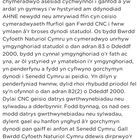
chymeradwyo asesiad cychwynnol i ganfod a yw
ardal yn gymwys i'w hystyried am ddynodiad
AHNE newydd neu amrywiad ffin cyn ceisio
cymeradwyaeth ffurfiol gan Fwrdd CNC i fwrw
ymlaen â'r broses dynodi statudol. Os bydd Bwrdd
Cyfoeth Naturiol Cymru yn cymeradwyo unrhyw
ymgynghoriad statudol o dan adran 83 o Ddeddf
2000, bydd yn cynnal ymgynghoriad o’r fath ac
yna, ar ôl ystyried yr ymatebion i'r ymgynghoriad,
yn penderfynu a fydd yn cyflwyno gorchymyn
dynodi i Senedd Cymru ai peidio. Yn dilyn y
penderfyniad hwnnw, dylid rhoi rhybudd priodol fel
sy'n ofynnol o dan adran 82(2) o Ddeddf 2000.
Dylai CNC geisio datrys gwrthwynebiadau neu
sylwadau a dderbynnir. Fodd bynnag, os nad oes
modd datrys gwrthwynebiadau neu sylwadau,
dylent gael eu hanfon ynghyd â'r gorchymyn
dynodi pan gaiff ei anfon at Senedd Cymru. Gall
Bwrdd Cyfoeth Naturiol Cymru ddewis dirprwyo'r