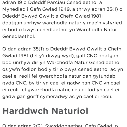
adran 19 o Ddeddf Parciau Cenedlaethol a
Mynediad i Gefn Gwlad 1949, a thrwy adran 35(1) o
Ddeddf Bywyd Gwyllt a Chefn Gwlad 1981 i
ddatgan unrhyw warchodfa natur y mae'n ystyried
ei bod o bwys cenedlaethol yn Warchodfa Natur
Genedlaethol.
O dan adran 35(1) o Ddeddf Bywyd Gwyllt a Chefn
Gwlad 1981 (fel y'i diwygiwyd), gall CNC ddatgan
bod unrhyw dir yn Warchodfa Natur Genedlaethol
os yw'n fodlon bod y tir o bwys cenedlaethol ac yn
cael ei reoli fel gwarchodfa natur dan gytundeb
gyda CNC, by tir yn cael ei gadw gan CNC yn cael
ei reoli fel gwarchodfa natur, neu ei fod yn cael ei
gadw gan gorff cymeradwy ac yn cael ei reoli.
Harddwch Naturiol
O dan adran 2(2), Swyddogaethau Cefn Gwlad, o