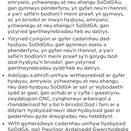
amrywio, ychwanegu at neu ehangu SoDdGAu,
gan gynnwys penderfynu, yn gyfan neu'n rhannol,
a yw’r safle'n bodloni'r meini prawf, yn gymwys,
ac yn briodol er mwyn hysbysu, amrywio,
ychwanegu at neu ehangu’r SoDdGA, gan
ystyried gwrthwynebiadau heb eu datrys.
Ystyried cynigion ar gyfer cadarnhau dad-
hysbysu SoDdGAu, gan gynnwys asesu a
phenderfynu, yn gyfan neu'n rhannol, a yw’r
safle'n bodloni'r meini prawf sy’n golygu bod
dad-hysbysu’n briodol, gan ystyried
gwrthwynebiadau sydd heb eu datrys.
Adolygu a phrofi unrhyw wrthwynebiad ar gyfer
hysbysu, amrywio, ychwanegu at neu ehangu,
neu dad-hysbysu SoDdGA ar sail yr wybodaeth
sydd ar gael, gan achub ar y cyfle i gwestiynu
swyddogion CNC, cynghorwyr arbenigol a
rhanddeiliaid fel y bo'n briodol.Dod i farn ar a
ddylai'r hysbysiad neu'r dad-hysbysiad gael ei
gadarnhau gyda diwygiadau neu hebddynt.
Wrth gymeradwyo cadarnhau unrhyw hysbysiad
SoDdGA, gall Pwyllgor Ardaloedd Gwarchodedig