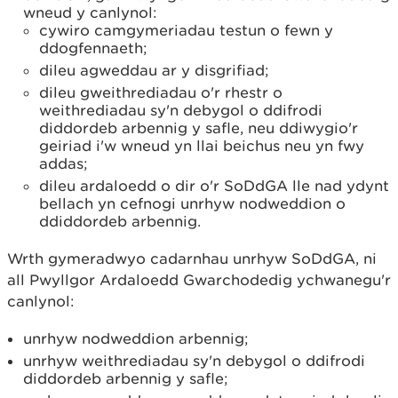
wneud y canlynol:
cywiro camgymeriadau testun o fewn y
ddogfennaeth;
dileu agweddau ar y disgrifiad;
dileu gweithrediadau o'r rhestr o
weithrediadau sy'n debygol o ddifrodi
diddordeb arbennig y safle, neu ddiwygio'r
geiriad i'w wneud yn llai beichus neu yn fwy
addas;
dileu ardaloedd o dir o'r SoDdGA lle nad ydynt
bellach yn cefnogi unrhyw nodweddion o
ddiddordeb arbennig.
Wrth gymeradwyo cadarnhau unrhyw SoDdGA, ni
all Pwyllgor Ardaloedd Gwarchodedig ychwanegu'r
canlynol:
unrhyw nodweddion arbennig;
unrhyw weithrediadau sy'n debygol o ddifrodi
diddordeb arbennig y safle;