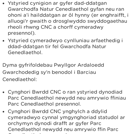
Ystyried cynigion ar gyfer dad-ddatgan
Gwarchodfa Natur Cenedlaethol gyfan neu ran
ohoni a’i hailddatgan ar ôl hynny (er enghraifft, i
alluogi'r gwaith o drosglwyddo swyddogaethau
rheoli rhwng CNC a chorff cymeradwy
presennol).
Ystyried cymeradwyo cynlluniau arfaethedig i
ddad-ddatgan tir fel Gwarchodfa Natur
Genedlaethol.
Dyma gyfrifoldebau Pwyllgor Ardaloedd
Gwarchodedig sy'n benodol i Barciau
Cenedlaethol:
Cynghori Bwrdd CNC o ran ystyried dynodiad
Parc Cenedlaethol newydd neu amrywio ffiniau
Parc Cenedlaethol presennol.
Cynghori Bwrdd CNC ynghylch a ddylid
cymeradwyo cynnal ymgynghoriad statudol ar
orchymyn dynodi drafft ar gyfer Parc
Cenedlaethol newydd neu amrywio ffin Parc