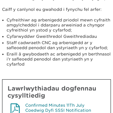
Caiff y canlynol eu gwahodd i fynychu fel arfer:
Cyfreithiwr ag arbenigedd priodol mewn cyfraith
amgylcheddol i ddarparu arweiniad a chyngor
cyfreithiol yn ystod y cyfarfod;
Cyfarwyddwr Gweithredol Gweithrediadau
Staff cadwraeth CNC ag arbenigedd ar y
safleoedd penodol dan ystyriaeth yn y cyfarfod;
Eraill â gwybodaeth ac arbenigedd yn berthnasol
i'r safleoedd penodol dan ystyriaeth yn y
cyfarfod
Lawrlwythiadau dogfennau
cysylltiedig
Confirmed Minutes 11Th July
Coedwig Dyfi SSSI Notification