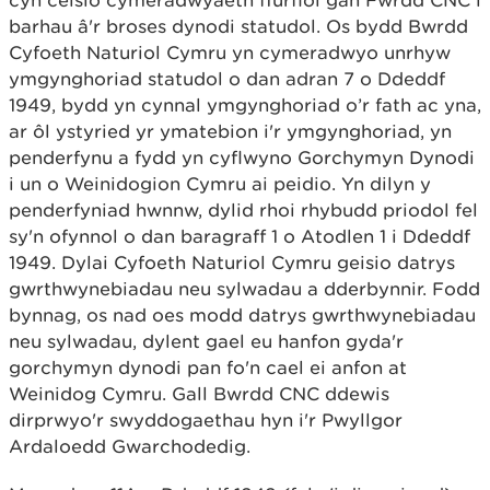
cyn ceisio cymeradwyaeth ffurfiol gan Fwrdd CNC i
barhau â'r broses dynodi statudol. Os bydd Bwrdd
Cyfoeth Naturiol Cymru yn cymeradwyo unrhyw
ymgynghoriad statudol o dan adran 7 o Ddeddf
1949, bydd yn cynnal ymgynghoriad o’r fath ac yna,
ar ôl ystyried yr ymatebion i'r ymgynghoriad, yn
penderfynu a fydd yn cyflwyno Gorchymyn Dynodi
i un o Weinidogion Cymru ai peidio. Yn dilyn y
penderfyniad hwnnw, dylid rhoi rhybudd priodol fel
sy'n ofynnol o dan baragraff 1 o Atodlen 1 i Ddeddf
1949. Dylai Cyfoeth Naturiol Cymru geisio datrys
gwrthwynebiadau neu sylwadau a dderbynnir. Fodd
bynnag, os nad oes modd datrys gwrthwynebiadau
neu sylwadau, dylent gael eu hanfon gyda'r
gorchymyn dynodi pan fo'n cael ei anfon at
Weinidog Cymru. Gall Bwrdd CNC ddewis
dirprwyo'r swyddogaethau hyn i'r Pwyllgor
Ardaloedd Gwarchodedig.