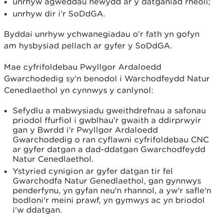
unrhyw agweddau newydd ar y datganiad rheoli;
unrhyw dir i’r SoDdGA.
Byddai unrhyw ychwanegiadau o'r fath yn gofyn
am hysbysiad pellach ar gyfer y SoDdGA.
Mae cyfrifoldebau Pwyllgor Ardaloedd
Gwarchodedig sy'n benodol i Warchodfeydd Natur
Cenedlaethol yn cynnwys y canlynol:
Sefydlu a mabwysiadu gweithdrefnau a safonau
priodol ffurfiol i gwblhau’r gwaith a ddirprwyir
gan y Bwrdd i'r Pwyllgor Ardaloedd
Gwarchodedig o ran cyflawni cyfrifoldebau CNC
ar gyfer datgan a dad-ddatgan Gwarchodfeydd
Natur Cenedlaethol.
Ystyried cynigion ar gyfer datgan tir fel
Gwarchodfa Natur Genedlaethol, gan gynnwys
penderfynu, yn gyfan neu'n rhannol, a yw'r safle'n
bodloni'r meini prawf, yn gymwys ac yn briodol
i'w ddatgan.