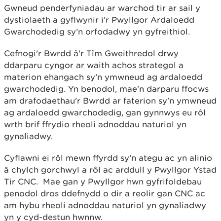
Gwneud penderfyniadau ar warchod tir ar sail y
dystiolaeth a gyflwynir i'r Pwyllgor Ardaloedd
Gwarchodedig sy’n orfodadwy yn gyfreithiol.
Cefnogi'r Bwrdd â'r Tîm Gweithredol drwy
ddarparu cyngor ar waith achos strategol a
materion ehangach sy’n ymwneud ag ardaloedd
gwarchodedig. Yn benodol, mae'n darparu ffocws
am drafodaethau'r Bwrdd ar faterion sy'n ymwneud
ag ardaloedd gwarchodedig, gan gynnwys eu rôl
wrth brif ffrydio rheoli adnoddau naturiol yn
gynaliadwy.
Cyflawni ei rôl mewn ffyrdd sy’n ategu ac yn alinio
â chylch gorchwyl a rôl ac arddull y Pwyllgor Ystad
Tir CNC. Mae gan y Pwyllgor hwn gyfrifoldebau
penodol dros ddefnydd o dir a reolir gan CNC ac
am hybu rheoli adnoddau naturiol yn gynaliadwy
yn y cyd-destun hwnnw.