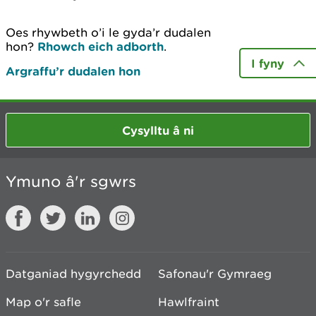
Oes rhywbeth o’i le gyda’r dudalen
hon?
Rhowch eich adborth
.
I fyny
Argraffu’r dudalen hon
Cysylltu â ni
Ymuno â'r sgwrs
Datganiad hygyrchedd
Safonau'r Gymraeg
Map o'r safle
Hawlfraint