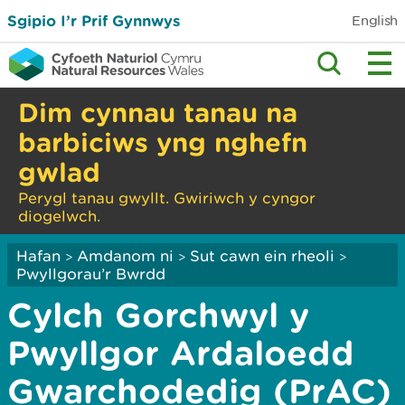
Sgipio I’r Prif Gynnwys
English
Dim cynnau tanau na
barbiciws yng nghefn
gwlad
Perygl tanau gwyllt. Gwiriwch y cyngor
diogelwch.
Hafan
Amdanom ni
Sut cawn ein rheoli
>
>
>
Pwyllgorau’r Bwrdd
Cylch Gorchwyl y
Pwyllgor Ardaloedd
Gwarchodedig (PrAC)