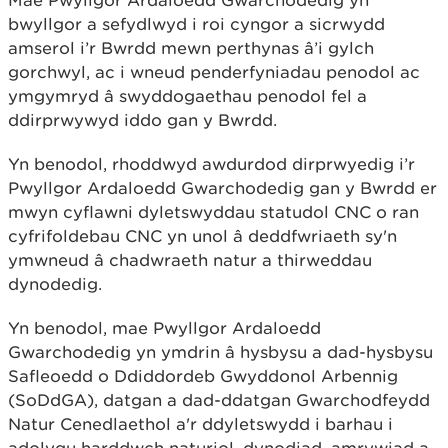
Mae Pwyllgor Ardaloedd Gwarchodedig yn
bwyllgor a sefydlwyd i roi cyngor a sicrwydd
amserol i’r Bwrdd mewn perthynas â’i gylch
gorchwyl, ac i wneud penderfyniadau penodol ac
ymgymryd â swyddogaethau penodol fel a
ddirprwywyd iddo gan y Bwrdd.
Yn benodol, rhoddwyd awdurdod dirprwyedig i’r
Pwyllgor Ardaloedd Gwarchodedig gan y Bwrdd er
mwyn cyflawni dyletswyddau statudol CNC o ran
cyfrifoldebau CNC yn unol â deddfwriaeth sy'n
ymwneud â chadwraeth natur a thirweddau
dynodedig.
Yn benodol, mae Pwyllgor Ardaloedd
Gwarchodedig yn ymdrin â hysbysu a dad-hysbysu
Safleoedd o Ddiddordeb Gwyddonol Arbennig
(SoDdGA), datgan a dad-ddatgan Gwarchodfeydd
Natur Cenedlaethol a'r ddyletswydd i barhau i