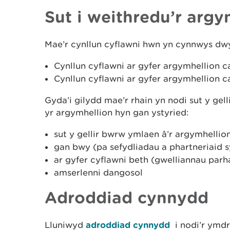
Sut i weithredu’r argy
Mae’r cynllun cyflawni hwn yn cynnwys dwy
Cynllun cyflawni ar gyfer argymhellion 
Cynllun cyflawni ar gyfer argymhellion 
Gyda’i gilydd mae’r rhain yn nodi sut y ge
yr argymhellion hyn gan ystyried:
sut y gellir bwrw ymlaen â’r argymhelli
gan bwy (pa sefydliadau a phartneriaid
ar gyfer cyflawni beth (gwelliannau par
amserlenni dangosol
Adroddiad cynnydd
Lluniwyd
adroddiad cynnydd
i nodi’r ymd