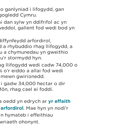
o ganlyniad i lifogydd, gan
gogledd Cymru.
i dan sylw yn ddifrifol ac yn
lweddol, gallent fod wedi bod yn
fynfeydd arfordirol,
d a rhybuddio rhag llifogydd, a
au a chymunedau yn gweithio
au’r stormydd hyn.
g llifogydd wedi cadw 74,000 o
% o’r eiddo a allai fod wedi
d mewn gwirionedd.
i gadw 34,000 hectar o dir
ôn, rhag cael ei foddi.
a oedd yn edrych ar
yr effaith
arfordirol
. Mae hyn yn nodi'r
n hymateb i effeithiau
twriaeth ohonynt.