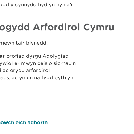
bod y cynnydd hyd yn hyn a’r
fogydd Arfordirol Cymru
 mewn tair blynedd.
o ar brofiad dysgu Adolygiad
ywiol er mwyn ceisio sicrhau’n
d ac erydu arfordirol
us, ac yn un na fydd byth yn
owch eich adborth
.