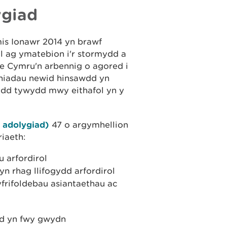
ygiad
is Ionawr 2014 yn brawf
l ag ymatebion i'r stormydd a
e Cymru'n arbennig o agored i
niadau newid hinsawdd yn
ydd tywydd mwy eithafol yn y
r adolygiad)
47 o argymhellion
iaeth:
 arfordirol
 rhag llifogydd arfordirol
yfrifoldebau asiantaethau ac
od yn fwy gwydn