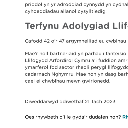
priodol yn yr adroddiad cynnydd yn cydna
cyhoeddiadau allanol cysylltiedig.
Terfynu Adolygiad Lli
Cafodd 42 o’r 47 argymhelliad eu cwblhau
Mae'r holl bartneriaid yn parhau i fanteisi
Llifogydd Arfordirol Cymru a'i fuddion amr
ymarferol fod sector rheoli perygl llifogyd
cadarnach Nghymru. Mae hon yn dasg barha
cael ei chwblhau mewn gwirionedd.
Diweddarwyd ddiwethaf 21 Tach 2023
Oes rhywbeth o’i le gyda’r dudalen hon?
Rh