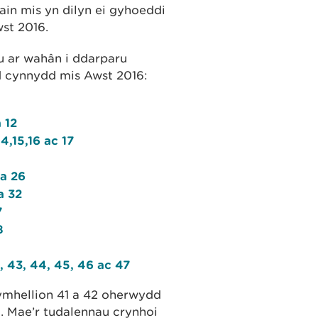
ain mis yn dilyn ei gyhoeddi
st 2016.
u ar wahân i ddarparu
d cynnydd mis Awst 2016:
 12
4,15,16 ac 17
 a 26
a 32
7
8
, 43, 44, 45, 46 ac 47
gymhellion 41 a 42 oherwydd
. Mae’r tudalennau crynhoi