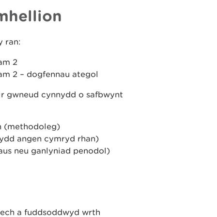
mhellion
 ran:
cam 2
cam 2 – dogfennau ategol
llir gwneud cynnydd o safbwynt
on (methodoleg)
 sydd angen cymryd rhan)
haus neu ganlyniad penodol)
rech a fuddsoddwyd wrth