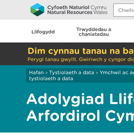
Search:
Trwyddedau a
Llifogydd
chaniatadau
Dim cynnau tanau na ba
Perygl tanau gwyllt. Gwiriwch y cyngor di
Hafan
Tystiolaeth a data
Ymchwil ac a
>
>
tystiolaeth a data
Adolygiad Lli
Arfordirol Cy