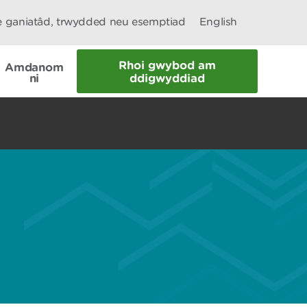
le ganiatâd, trwydded neu esemptiad
English
Rhoi gwybod am
Amdanom
ni
ddigwyddiad