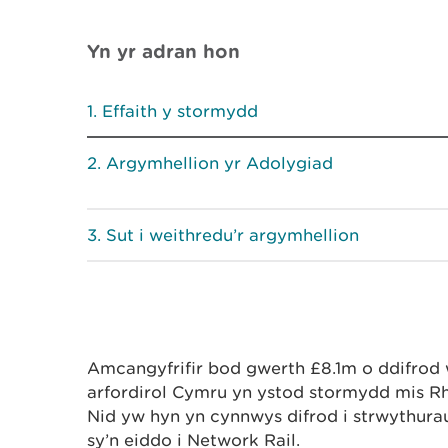
Yn yr adran hon
Effaith y stormydd
Argymhellion yr Adolygiad
Sut i weithredu’r argymhellion
Amcangyfrifir bod gwerth £8.1m o ddifrod 
arfordirol Cymru yn ystod stormydd mis Rh
Nid yw hyn yn cynnwys difrod i strwythurau 
sy’n eiddo i Network Rail.