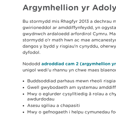
Argymhellion yr Adol
Bu stormydd mis Rhagfyr 2013 a dechrau m
gwirioneddol ar amddiffynfeydd, yn ogysta
gwydnwch ardaloedd arfordirol Cymru. Ma
stormydd o'r math hwn ac mae amcanesty
dangos y bydd y risgiau'n cynyddu, oherw
dyfodol.
Nododd
adroddiad cam 2 (argymhellion y
unigol wedi’u rhannu yn chwe maes blaenor
Buddsoddiad parhaus mewn rheoli risgiau
Gwell gwybodaeth am systemau amddiffyn
Mwy o eglurder cysylltiedig â rolau a ch
awdurdodau
Asesu sgiliau a chapasiti
Mwy o gefnogaeth i helpu cymunedau f