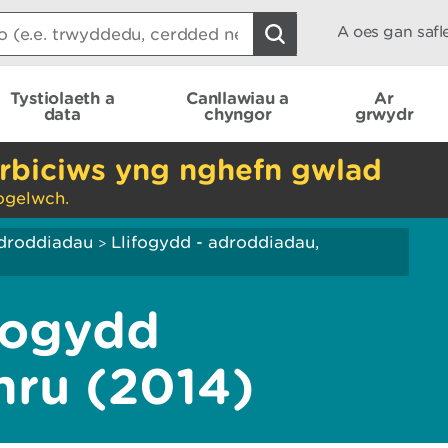
A oes gan saf
Tystiolaeth a
Canllawiau a
Ar
data
chyngor
grwydr
rbiciws yng nghefn gwlad
ogelwch.
droddiadau
Llifogydd - adroddiadau,
>
fogydd
mru (2014)