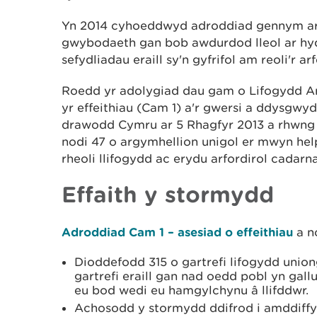
Yn 2014 cyhoeddwyd adroddiad gennym ar 
gwybodaeth gan bob awdurdod lleol ar hyd
sefydliadau eraill sy'n gyfrifol am reoli'r a
Roedd yr adolygiad dau gam o Lifogydd Ar
yr effeithiau (Cam 1) a'r gwersi a ddysgwy
drawodd Cymru ar 5 Rhagfyr 2013 a rhwng 
nodi 47 o argymhellion unigol er mwyn he
rheoli llifogydd ac erydu arfordirol cadarn
Effaith y stormydd
Adroddiad Cam 1 – asesiad o effeithiau
a n
Dioddefodd 315 o gartrefi lifogydd union
gartrefi eraill gan nad oedd pobl yn gal
eu bod wedi eu hamgylchynu â llifddwr.
Achosodd y stormydd ddifrod i amddiffy