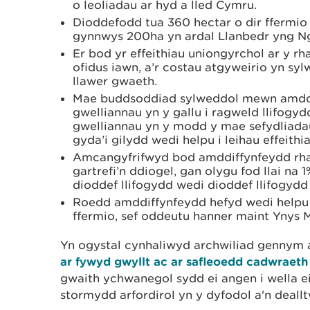
o leoliadau ar hyd a lled Cymru.
Dioddefodd tua 360 hectar o dir ffermio 
gynnwys 200ha yn ardal Llanbedr yng N
Er bod yr effeithiau uniongyrchol ar y rha
ofidus iawn, a’r costau atgyweirio yn sy
llawer gwaeth.
Mae buddsoddiad sylweddol mewn amddif
gwelliannau yn y gallu i ragweld llifogyd
gwelliannau yn y modd y mae sefydliad
gyda’i gilydd wedi helpu i leihau effeithi
Amcangyfrifwyd bod amddiffynfeydd rha
gartrefi’n ddiogel, gan olygu fod llai na 1
dioddef llifogydd wedi dioddef llifogyd
Roedd amddiffynfeydd hefyd wedi helpu 
ffermio, sef oddeutu hanner maint Ynys M
Yn ogystal cynhaliwyd archwiliad gennym 
ar fywyd gwyllt ac ar safleoedd cadwraeth 
gwaith ychwanegol sydd ei angen i wella ei
stormydd arfordirol yn y dyfodol a'n deall