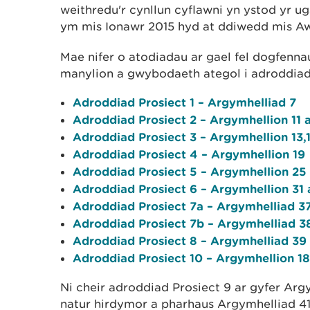
weithredu'r cynllun cyflawni yn ystod yr ug
ym mis Ionawr 2015 hyd at ddiwedd mis Aw
Mae nifer o atodiadau ar gael fel dogfenna
manylion a gwybodaeth ategol i adroddia
Adroddiad Prosiect 1 – Argymhelliad 7
Adroddiad Prosiect 2 – Argymhellion 11 a
Adroddiad Prosiect 3 – Argymhellion 13,1
Adroddiad Prosiect 4 – Argymhellion 19
Adroddiad Prosiect 5 – Argymhellion 25
Adroddiad Prosiect 6 – Argymhellion 31 
Adroddiad Prosiect 7a – Argymhelliad 3
Adroddiad Prosiect 7b – Argymhelliad 3
Adroddiad Prosiect 8 – Argymhelliad 39
Adroddiad Prosiect 10 – Argymhellion 18
Ni cheir adroddiad Prosiect 9 ar gyfer Ar
natur hirdymor a pharhaus Argymhelliad 41