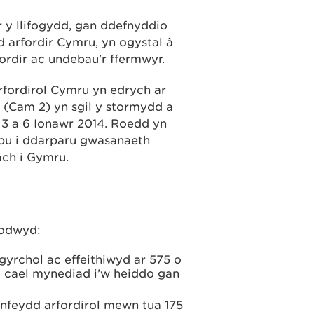
y llifogydd, gan ddefnyddio
 arfordir Cymru, yn ogystal â
rfordir ac undebau'r ffermwyr.
fordirol Cymru yn edrych ar
d (Cam 2) yn sgil y stormydd a
3 a 6 Ionawr 2014. Roedd yn
lpu i ddarparu gwasanaeth
ach i Gymru.
odwyd:
gyrchol ac effeithiwyd ar 575 o
lu cael mynediad i’w heiddo gan
nfeydd arfordirol mewn tua 175