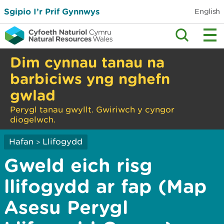
Sgipio I’r Prif Gynnwys
English
Dim cynnau tanau na
barbiciws yng nghefn
gwlad
Perygl tanau gwyllt. Gwiriwch y cyngor
diogelwch.
Hafan
Llifogydd
>
Gweld eich risg
llifogydd ar fap (Map
Asesu Perygl