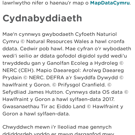
lawrlwytho nifer o haenau’r map o
MapDataCymru
.
Cydnabyddiaeth
Mae'n cynnwys gwybodaeth Cyfoeth Naturiol
Cymru © Natural Resources Wales a hawl cronfa
ddata. Cedwir pob hawl. Mae cyfran o’r wybodaeth
wedi’i seilio ar ddata gofodol digidol sydd wedi’u
trwyddedu gan y Ganolfan Ecoleg a Hydroleg ©
NERC (CEH). Mapio Daearegol: Arolwg Daeareg
Prydain © NERC. DEFRA a’r Swyddfa Dywydd ©
hawlfraint y Goron. © Prifysgol Cranfield. ©
Sefydliad James Hutton. Cynnwys data OS data ©
Hawlfraint y Goron a hawl sylfaen-data 2017.
Gwasanaethau Tir ac Eiddo Land © Hawlfraint y
Goron a hawl sylfaen-data.
Chwyddwch mewn i'r lleoliad mae gennych
ddiddordeb ynddo er mwyn darganfod mwy.