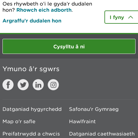
Oes rhywbeth o’i le gyda’r dudalen
hon?
Rhowch eich adborth
.
I fyny
Argraffu’r dudalen hon
Cysylltu â ni
Ymuno â'r sgwrs
Datganiad hygyrchedd
Safonau'r Gymraeg
Map o'r safle
Hawlfraint
Preifatrwydd a chwcis
Datganiad caethwasiaeth