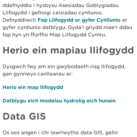
ddefnyddio i hysbysu Asesiadau Goblygiadau
Llifogydd i gefnogi ceisiadau cynllunio.
Defnyddiwch
Fap Llifogydd ar gyfer Cynllunio
ar
gyfer cynllunio datblygu. Gyda'i gilydd mae'r ddau
fap hyn yn ffurffio Map Llifogydd Cymru.
Herio ein mapiau llifogydd
Dysgwch fwy am ein gwybodaeth risg llifogydd,
gan gynnwys canllawiau ar:
Herio ein map llifogydd
Datblygu eich modelau hydrolig eich hunain
Data GIS
Os oes angen i chi lawrlwytho data GIS, gellir