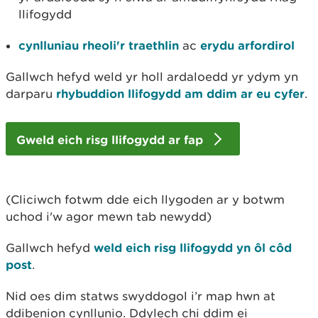
llifogydd
cynlluniau rheoli'r traethlin
ac
erydu arfordirol
Gallwch hefyd weld yr holl ardaloedd yr ydym yn
darparu
rhybuddion llifogydd
am ddim ar eu cyfer
.
Gweld eich risg llifogydd ar fap
(Cliciwch fotwm dde eich llygoden ar y botwm
uchod i'w agor mewn tab newydd)
Gallwch hefyd
weld eich risg llifogydd yn ôl côd
post
.
Nid oes dim statws swyddogol i’r map hwn at
ddibenion cynllunio. Ddylech chi ddim ei