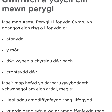
mewn perygl
Mae map Asesu Perygl Llifogydd Cymru yn
ddangos eich risg o lifogydd o:
afonydd
y môr
dŵr wyneb a chyrsiau dŵr bach
cronfeydd dŵr
Mae'r map hefyd yn darparu gwybodaeth
ychwanegol am eich ardal, megis:
lleoliadau amddiffynfeydd rhag llifogydd
yr ardaloedd sy'n elwa ar amddiffynfeydd rhag