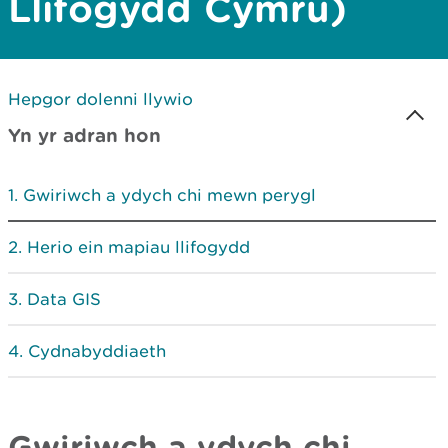
Llifogydd Cymru)
Hepgor dolenni llywio
Yn yr adran hon
Gwiriwch a ydych chi mewn perygl
Herio ein mapiau llifogydd
Data GIS
Cydnabyddiaeth
Gwiriwch a ydych chi