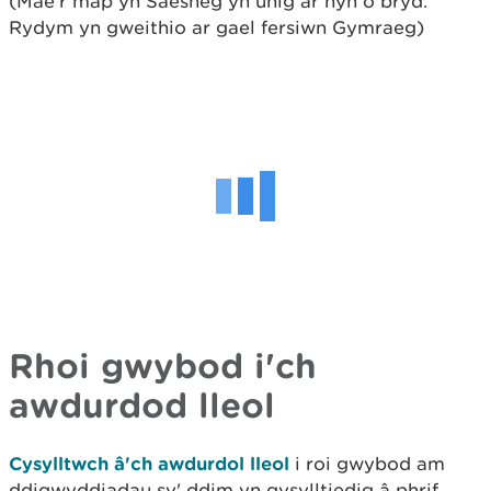
(Mae'r map yn Saesneg yn unig ar hyn o bryd.
Rydym yn gweithio ar gael fersiwn Gymraeg)
Rhoi gwybod i'ch
awdurdod lleol
Cysylltwch â'ch awdurdol lleol
i roi gwybod am
ddigwyddiadau sy' ddim yn gysylltiedig â phrif