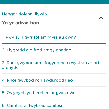
Hepgor dolenni llywio
Yn yr adran hon
Pwy sy'n gyfrifol am 'gyrsiau dŵr'?
Llygredd a difrod amgylcheddol
Rhoi gwybod am lifogydd neu rwystrau ar brif
afonydd
Rhoi gwybod i'ch awdurdod lleol
Os ydych yn berchen ar gwrs dŵr
Camlesi a llwybrau camlesi