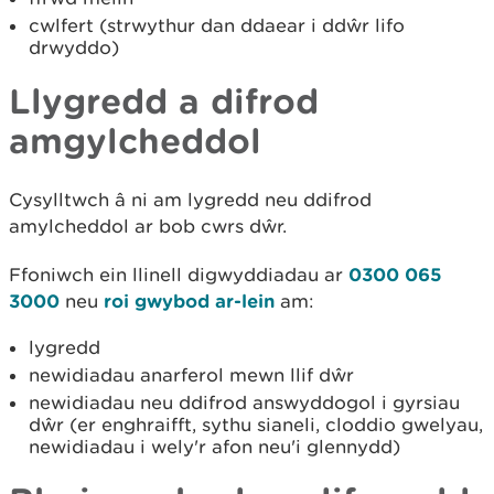
cwlfert (strwythur dan ddaear i ddŵr lifo
drwyddo)
Llygredd a difrod
amgylcheddol
Cysylltwch â ni am lygredd neu ddifrod
amylcheddol ar bob cwrs dŵr.
Ffoniwch ein llinell digwyddiadau ar
0300 065
3000
neu
roi gwybod ar-lein
am:
lygredd
newidiadau anarferol mewn llif dŵr
newidiadau neu ddifrod answyddogol i gyrsiau
dŵr (er enghraifft, sythu sianeli, cloddio gwelyau,
newidiadau i wely'r afon neu'i glennydd)