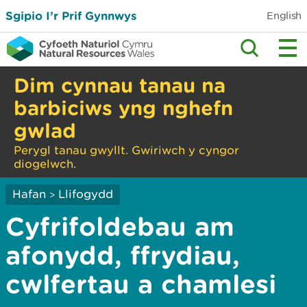
Sgipio I’r Prif Gynnwys
English
Dim cynnau tanau na
barbiciws yng nghefn
gwlad
Perygl tanau gwyllt. Gwiriwch y cyngor
diogelwch.
Hafan
Llifogydd
>
Cyfrifoldebau am
afonydd, ffrydiau,
cwlfertau a chamlesi