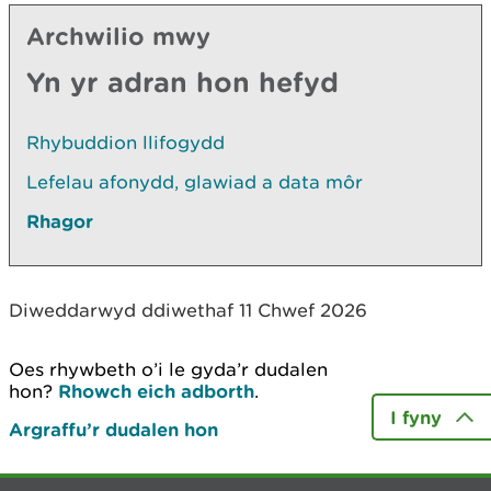
Archwilio mwy
Yn yr adran hon hefyd
Rhybuddion llifogydd
Lefelau afonydd, glawiad a data môr
Rhagor
Diweddarwyd ddiwethaf 11 Chwef 2026
Oes rhywbeth o’i le gyda’r dudalen
hon?
Rhowch eich adborth
.
I fyny
Argraffu’r dudalen hon