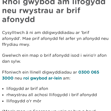
Rhoi gwybod am lifogydd
neu rwystrau ar brif
afonydd
Cysylltwch â ni am ddigwyddiadau ar 'brif
afonydd'. Mae prif afonydd fel arfer yn afonydd neu
ffrydiau mwy.
Gwelwch ein map o brif afonydd isod i wirio'r afon
dan sylw.
Ffoniwch ein llinell digwyddiadau ar
0300 065
3000
neu
roi gwybod ar-lein
am:
lifogydd ar brif afon
rhwystrau all achosi llifogydd i brif afonydd
llifogydd o'r môr