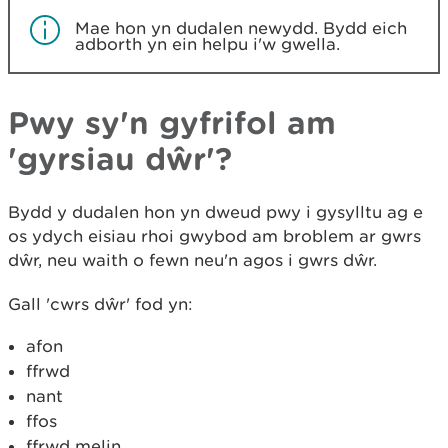
Mae hon yn dudalen newydd. Bydd eich
adborth yn ein helpu i'w gwella.
Pwy sy'n gyfrifol am
'gyrsiau dŵr'?
Bydd y dudalen hon yn dweud pwy i gysylltu ag e
os ydych eisiau rhoi gwybod am broblem ar gwrs
dŵr, neu waith o fewn neu'n agos i gwrs dŵr.
Gall 'cwrs dŵr' fod yn:
afon
ffrwd
nant
ffos
ffrwd melin