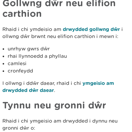
Gollwng dŵr neu elifion
carthion
Rhaid i chi ymdeisio am
drwydded gollwng dŵr
i
ollwng dŵr brwnt neu elifion carthion i mewn i:
unrhyw gwrs dŵr
rhai llynnoedd a phyllau
camlesi
cronfeydd
I ollwng i ddŵr daear, rhaid i chi
ymgeisio am
drwydded dŵr daear
.
Tynnu neu gronni dŵr
Rhaid i chi ymgeisio am drwydded i dynnu neu
gronni dŵr o: