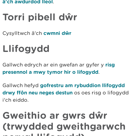
â'ch awdurdod lleol
.
Torri pibell dŵr
Cysylltwch â'ch
cwmni dŵr
Llifogydd
Gallwch edrych ar ein gwefan ar gyfer y
risg
presennol a mwy tymor hir o lifogydd
.
Gallwch hefyd
gofrestru am rybuddion llifogydd
drwy ffôn neu neges destun
os oes risg o lifogydd
i'ch eiddo.
Gweithio ar gwrs dŵr
(trwydded gweithgarwch