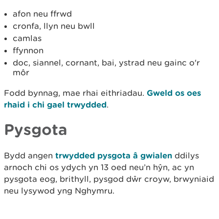
afon neu ffrwd
cronfa, llyn neu bwll
camlas
ffynnon
doc, siannel, cornant, bai, ystrad neu gainc o'r
môr
Fodd bynnag, mae rhai eithriadau.
Gweld os oes
rhaid i chi gael trwydded
.
Pysgota
Bydd angen
trwydded pysgota â gwialen
ddilys
arnoch chi os ydych yn 13 oed neu’n hŷn, ac yn
pysgota eog, brithyll, pysgod dŵr croyw, brwyniaid
neu lysywod yng Nghymru.