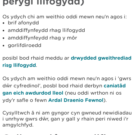
perygl llifogydd)
Os ydych chi am weithio oddi mewn neu'n agos i:
brif afonydd
amddiffynfeydd rhag llifogydd
amddiffynfeydd rhag y môr
gorlifdiroedd
posibl bod rhaid meddu ar
drwydded gweithrediad
risg llifogydd
.
Os ydych am weithio oddi mewn neu'n agos i 'gwrs
dŵr cyfredinol', posbl bod rhaid derbyn
caniatâd
gan eich awdurdod lleol
(neu oddi wrthon ni os
ydy'r safle o fewn
Ardal Draenio Fewnol
).
Cysylltwch â ni am gyngor cyn gwneud newidiadau
i unrhyw gwrs dŵr, gan y gall y rhain peri niwed i'r
amgylchfyd.