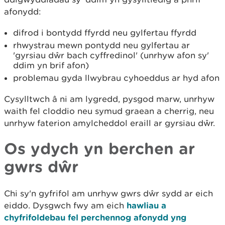
afonydd:
difrod i bontydd ffyrdd neu gylfertau ffyrdd
rhwystrau mewn pontydd neu gylfertau ar
'gyrsiau dŵr bach cyffredinol' (unrhyw afon sy'
ddim yn brif afon)
problemau gyda llwybrau cyhoeddus ar hyd afon
Cysylltwch â ni am lygredd, pysgod marw, unrhyw
waith fel cloddio neu symud graean a cherrig, neu
unrhyw faterion amylcheddol eraill ar gyrsiau dŵr.
Os ydych yn berchen ar
gwrs dŵr
Chi sy'n gyfrifol am unrhyw gwrs dŵr sydd ar eich
eiddo. Dysgwch fwy am eich
hawliau a
chyfrifoldebau fel perchennog afonydd yng