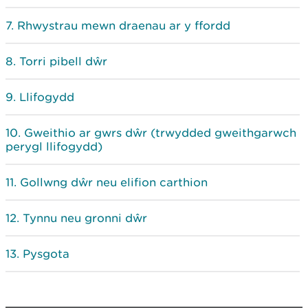
Rhwystrau mewn draenau ar y ffordd
Torri pibell dŵr
Llifogydd
Gweithio ar gwrs dŵr (trwydded gweithgarwch
perygl llifogydd)
Gollwng dŵr neu elifion carthion
Tynnu neu gronni dŵr
Pysgota