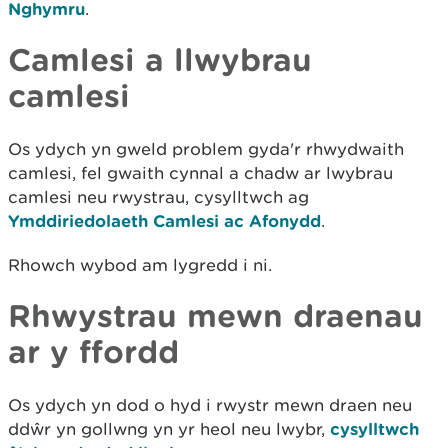
Nghymru
.
Camlesi a llwybrau
camlesi
Os ydych yn gweld problem gyda'r rhwydwaith
camlesi, fel gwaith cynnal a chadw ar lwybrau
camlesi neu rwystrau, cysylltwch ag
Ymddiriedolaeth Camlesi ac Afonydd
.
Rhowch wybod am lygredd i ni.
Rhwystrau mewn draenau
ar y ffordd
Os ydych yn dod o hyd i rwystr mewn draen neu
ddŵr yn gollwng yn yr heol neu lwybr,
cysylltwch