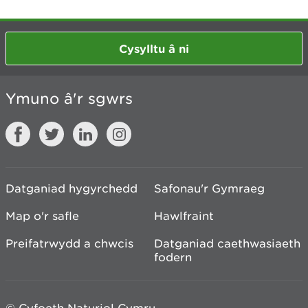
Cysylltu â ni
Ymuno â'r sgwrs
Datganiad hygyrchedd
Safonau'r Gymraeg
Map o'r safle
Hawlfraint
Preifatrwydd a chwcis
Datganiad caethwasiaeth
fodern