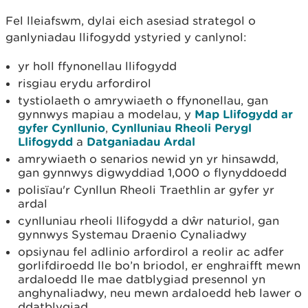
Fel lleiafswm, dylai eich asesiad strategol o
ganlyniadau llifogydd ystyried y canlynol:
yr holl ffynonellau llifogydd
risgiau erydu arfordirol
tystiolaeth o amrywiaeth o ffynonellau, gan
gynnwys mapiau a modelau, y
Map Llifogydd ar
gyfer Cynllunio
,
Cynlluniau Rheoli Perygl
Llifogydd
a
Datganiadau Ardal
amrywiaeth o senarios newid yn yr hinsawdd,
gan gynnwys digwyddiad 1,000 o flynyddoedd
polisïau'r Cynllun Rheoli Traethlin ar gyfer yr
ardal
cynlluniau rheoli llifogydd a dŵr naturiol, gan
gynnwys Systemau Draenio Cynaliadwy
opsiynau fel adlinio arfordirol a reolir ac adfer
gorlifdiroedd lle bo’n briodol, er enghraifft mewn
ardaloedd lle mae datblygiad presennol yn
anghynaliadwy, neu mewn ardaloedd heb lawer o
ddatblygiad