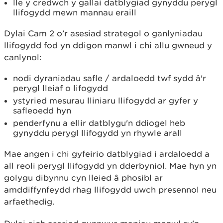
lle y credwch y gallai datblygiad gynyddu perygl
llifogydd mewn mannau eraill
Dylai Cam 2 o’r asesiad strategol o ganlyniadau
llifogydd fod yn ddigon manwl i chi allu gwneud y
canlynol:
nodi dyraniadau safle / ardaloedd twf sydd â'r
perygl lleiaf o lifogydd
ystyried mesurau lliniaru llifogydd ar gyfer y
safleoedd hyn
penderfynu a ellir datblygu'n ddiogel heb
gynyddu perygl llifogydd yn rhywle arall
Mae angen i chi gyfeirio datblygiad i ardaloedd a
all reoli perygl llifogydd yn dderbyniol. Mae hyn yn
golygu dibynnu cyn lleied â phosibl ar
amddiffynfeydd rhag llifogydd uwch presennol neu
arfaethedig.