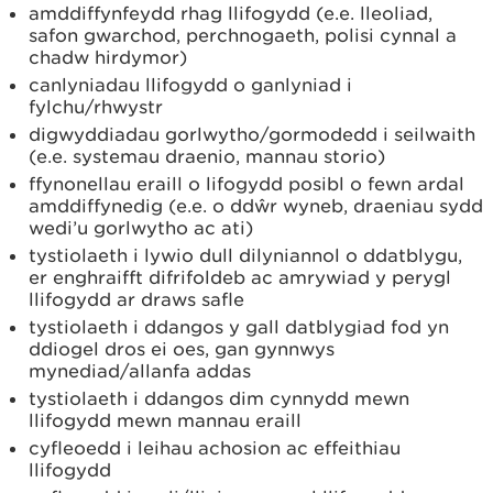
amddiffynfeydd rhag llifogydd (e.e. lleoliad,
safon gwarchod, perchnogaeth, polisi cynnal a
chadw hirdymor)
canlyniadau llifogydd o ganlyniad i
fylchu/rhwystr
digwyddiadau gorlwytho/gormodedd i seilwaith
(e.e. systemau draenio, mannau storio)
ffynonellau eraill o lifogydd posibl o fewn ardal
amddiffynedig (e.e. o ddŵr wyneb, draeniau sydd
wedi’u gorlwytho ac ati)
tystiolaeth i lywio dull dilyniannol o ddatblygu,
er enghraifft difrifoldeb ac amrywiad y perygl
llifogydd ar draws safle
tystiolaeth i ddangos y gall datblygiad fod yn
ddiogel dros ei oes, gan gynnwys
mynediad/allanfa addas
tystiolaeth i ddangos dim cynnydd mewn
llifogydd mewn mannau eraill
cyfleoedd i leihau achosion ac effeithiau
llifogydd