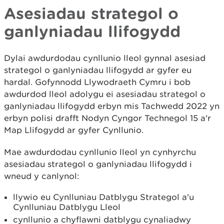
Asesiadau strategol o
ganlyniadau llifogydd
Dylai awdurdodau cynllunio lleol gynnal asesiad
strategol o ganlyniadau llifogydd ar gyfer eu
hardal. Gofynnodd Llywodraeth Cymru i bob
awdurdod lleol adolygu ei asesiadau strategol o
ganlyniadau llifogydd erbyn mis Tachwedd 2022 yn
erbyn polisi drafft Nodyn Cyngor Technegol 15 a'r
Map Llifogydd ar gyfer Cynllunio.
Mae awdurdodau cynllunio lleol yn cynhyrchu
asesiadau strategol o ganlyniadau llifogydd i
wneud y canlynol:
llywio eu Cynlluniau Datblygu Strategol a'u
Cynlluniau Datblygu Lleol
cynllunio a chyflawni datblygu cynaliadwy