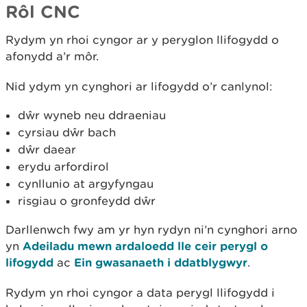
Rôl CNC
Rydym yn rhoi cyngor ar y peryglon llifogydd o
afonydd a’r môr.
Nid ydym yn cynghori ar lifogydd o’r canlynol:
dŵr wyneb neu ddraeniau
cyrsiau dŵr bach
dŵr daear
erydu arfordirol
cynllunio at argyfyngau
risgiau o gronfeydd dŵr
Darllenwch fwy am yr hyn rydyn ni’n cynghori arno
yn
Adeiladu mewn ardaloedd lle ceir perygl o
lifogydd
ac
Ein gwasanaeth i ddatblygwyr
.
Rydym yn rhoi cyngor a data perygl llifogydd i