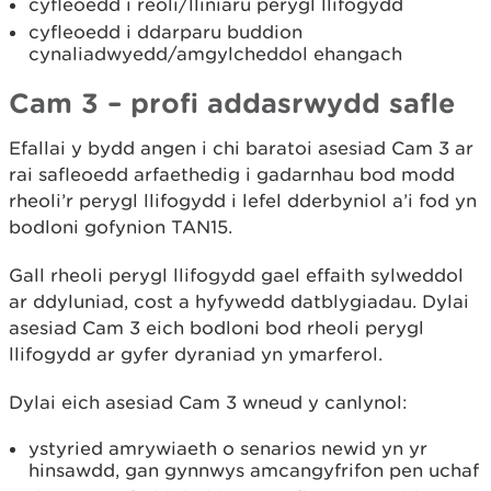
cyfleoedd i reoli/lliniaru perygl llifogydd
cyfleoedd i ddarparu buddion
cynaliadwyedd/amgylcheddol ehangach
Cam 3 – profi addasrwydd safle
Efallai y bydd angen i chi baratoi asesiad Cam 3 ar
rai safleoedd arfaethedig i gadarnhau bod modd
rheoli’r perygl llifogydd i lefel dderbyniol a’i fod yn
bodloni gofynion TAN15.
Gall rheoli perygl llifogydd gael effaith sylweddol
ar ddyluniad, cost a hyfywedd datblygiadau. Dylai
asesiad Cam 3 eich bodloni bod rheoli perygl
llifogydd ar gyfer dyraniad yn ymarferol.
Dylai eich asesiad Cam 3 wneud y canlynol:
ystyried amrywiaeth o senarios newid yn yr
hinsawdd, gan gynnwys amcangyfrifon pen uchaf