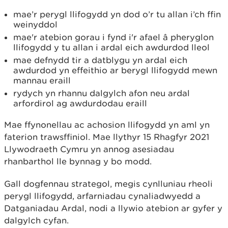
mae’r perygl llifogydd yn dod o’r tu allan i’ch ffin
weinyddol
mae'r atebion gorau i fynd i'r afael â pheryglon
llifogydd y tu allan i ardal eich awdurdod lleol
mae defnydd tir a datblygu yn ardal eich
awdurdod yn effeithio ar berygl llifogydd mewn
mannau eraill
rydych yn rhannu dalgylch afon neu ardal
arfordirol ag awdurdodau eraill
Mae ffynonellau ac achosion llifogydd yn aml yn
faterion trawsffiniol. Mae llythyr 15 Rhagfyr 2021
Llywodraeth Cymru yn annog asesiadau
rhanbarthol lle bynnag y bo modd.
Gall dogfennau strategol, megis cynlluniau rheoli
perygl llifogydd, arfarniadau cynaliadwyedd a
Datganiadau Ardal, nodi a llywio atebion ar gyfer y
dalgylch cyfan.