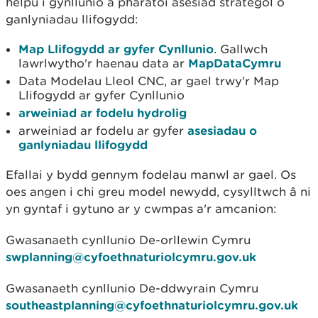
helpu i gynllunio a pharatoi asesiad strategol o
ganlyniadau llifogydd:
Map Llifogydd ar gyfer Cynllunio
. Gallwch
lawrlwytho'r haenau data ar
MapDataCymru
Data Modelau Lleol CNC, ar gael trwy'r Map
Llifogydd ar gyfer Cynllunio
arweiniad ar fodelu hydrolig
arweiniad ar fodelu ar gyfer
asesiadau o
ganlyniadau llifogydd
Efallai y bydd gennym fodelau manwl ar gael. Os
oes angen i chi greu model newydd, cysylltwch â ni
yn gyntaf i gytuno ar y cwmpas a'r amcanion:
Gwasanaeth cynllunio De-orllewin Cymru
swplanning@cyfoethnaturiolcymru.gov.uk
Gwasanaeth cynllunio De-ddwyrain Cymru
southeastplanning@cyfoethnaturiolcymru.gov.uk