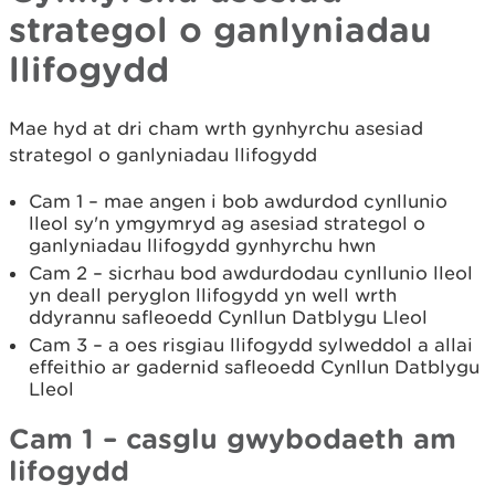
strategol o ganlyniadau
llifogydd
Mae hyd at dri cham wrth gynhyrchu asesiad
strategol o ganlyniadau llifogydd
Cam 1 – mae angen i bob awdurdod cynllunio
lleol sy'n ymgymryd ag asesiad strategol o
ganlyniadau llifogydd gynhyrchu hwn
Cam 2 – sicrhau bod awdurdodau cynllunio lleol
yn deall peryglon llifogydd yn well wrth
ddyrannu safleoedd Cynllun Datblygu Lleol
Cam 3 – a oes risgiau llifogydd sylweddol a allai
effeithio ar gadernid safleoedd Cynllun Datblygu
Lleol
Cam 1 – casglu gwybodaeth am
lifogydd