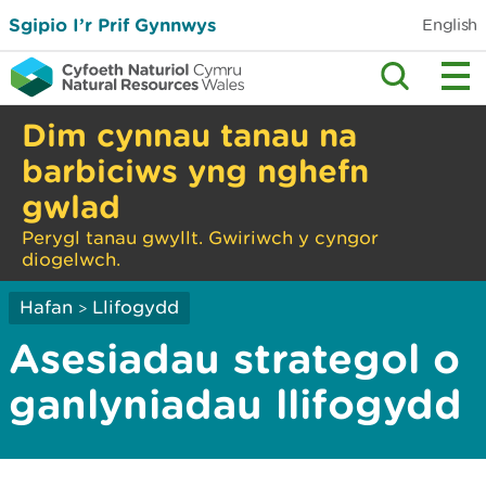
Sgipio I’r Prif Gynnwys
English
Dim cynnau tanau na
barbiciws yng nghefn
gwlad
Perygl tanau gwyllt. Gwiriwch y cyngor
diogelwch.
Hafan
Llifogydd
>
Asesiadau strategol o
ganlyniadau llifogydd