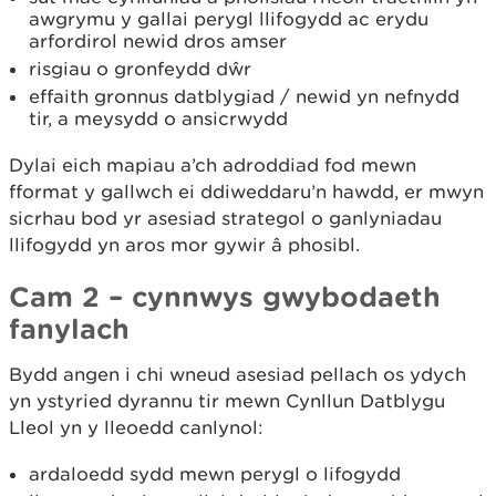
awgrymu y gallai perygl llifogydd ac erydu
arfordirol newid dros amser
risgiau o gronfeydd dŵr
effaith gronnus datblygiad / newid yn nefnydd
tir, a meysydd o ansicrwydd
Dylai eich mapiau a’ch adroddiad fod mewn
fformat y gallwch ei ddiweddaru’n hawdd, er mwyn
sicrhau bod yr asesiad strategol o ganlyniadau
llifogydd yn aros mor gywir â phosibl.
Cam 2 – cynnwys gwybodaeth
fanylach
Bydd angen i chi wneud asesiad pellach os ydych
yn ystyried dyrannu tir mewn Cynllun Datblygu
Lleol yn y lleoedd canlynol:
ardaloedd sydd mewn perygl o lifogydd