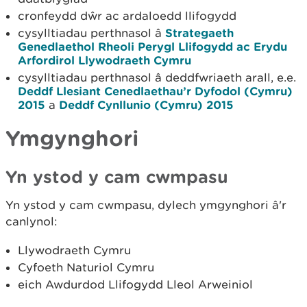
cronfeydd dŵr ac ardaloedd llifogydd
cysylltiadau perthnasol â
Strategaeth
Genedlaethol Rheoli Perygl Llifogydd ac Erydu
Arfordirol Llywodraeth Cymru
cysylltiadau perthnasol â deddfwriaeth arall, e.e.
Deddf Llesiant Cenedlaethau’r Dyfodol (Cymru)
2015
a
Deddf Cynllunio (Cymru) 2015
Ymgynghori
Yn ystod y cam cwmpasu
Yn ystod y cam cwmpasu, dylech ymgynghori â'r
canlynol:
Llywodraeth Cymru
Cyfoeth Naturiol Cymru
eich Awdurdod Llifogydd Lleol Arweiniol