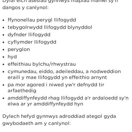
Dylai eich asesiad gynnwys mapiau manwl sy'n
dangos y canlynol:
ffynonellau perygl llifogydd
tebygolrwydd llifogydd blynyddol
dyfnder llifogydd
cyflymder llifogydd
peryglon
hyd
effeithiau bylchu/rhwystrau
cymunedau, eiddo, adeileddau, a nodweddion
eraill y mae llifogydd yn effeithio arnynt
pa mor agored i niwed yw'r defnydd tir
arfaethedig
amddiffynfeydd rhag llifogydd a'r ardaloedd sy'n
elwa ar yr amddiffynfeydd hyn
Dylech hefyd gynnwys adroddiad ategol gyda
gwybodaeth am y canlynol: