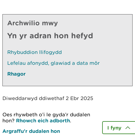
Archwilio mwy
Yn yr adran hon hefyd
Rhybuddion llifogydd
Lefelau afonydd, glawiad a data môr
Rhagor
Diweddarwyd ddiwethaf 2 Ebr 2025
Oes rhywbeth o’i le gyda’r dudalen
hon?
Rhowch eich adborth
.
I fyny
Argraffu’r dudalen hon