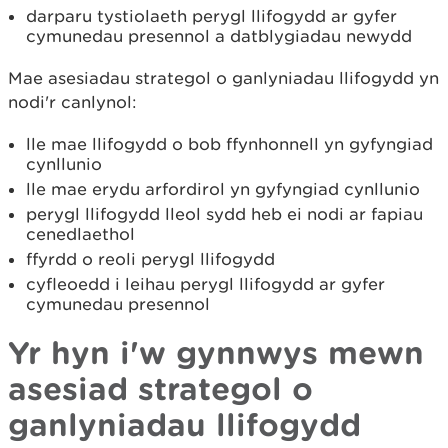
darparu tystiolaeth perygl llifogydd ar gyfer
cymunedau presennol a datblygiadau newydd
Mae asesiadau strategol o ganlyniadau llifogydd yn
nodi'r canlynol:
lle mae llifogydd o bob ffynhonnell yn gyfyngiad
cynllunio
lle mae erydu arfordirol yn gyfyngiad cynllunio
perygl llifogydd lleol sydd heb ei nodi ar fapiau
cenedlaethol
ffyrdd o reoli perygl llifogydd
cyfleoedd i leihau perygl llifogydd ar gyfer
cymunedau presennol
Yr hyn i'w gynnwys mewn
asesiad strategol o
ganlyniadau llifogydd