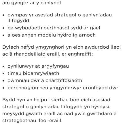
am gyngor ar y canlynol:
cwmpas yr asesiad strategol o ganlyniadau
llifogydd
pa wybodaeth berthnasol sydd ar gael
a oes angen modelu hydrolig arnoch
Dylech hefyd ymgynghori yn eich awdurdod lleol
ac â rhanddeiliaid eraill, er enghraifft:
cynllunwyr at argyfyngau
timau bioamrywiaeth
cwmnïau dŵr a charthffosiaeth
perchnogion neu ymgymerwyr cronfeydd dŵr
Bydd hyn yn helpu i sicrhau bod eich asesiad
strategol o ganlyniadau llifogydd yn hysbysu
meysydd gwaith eraill ac nad yw'n gwrthdaro â
strategaethau lleol eraill.