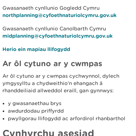
Gwasanaeth cynllunio Gogledd Cymru
northplanning@cyfoethnaturiolcymru.gov.uk
Gwasanaeth cynllunio Canolbarth Cymru
midplanning@cyfoethnaturiolcymru.gov.uk
Herio ein mapiau llifogydd
Ar ôl cytuno ar y cwmpas
Ar ôl cytuno ar y cwmpas cychwynnol, dylech
ymgysylltu a chydweithio’n ehangach â
rhanddeiliaid allweddol eraill, gan gynnwys:
y gwasanaethau brys
awdurdodau priffyrdd
pwyllgorau llifogydd ac arfordirol rhanbarthol
Cynhyrchu asesiad