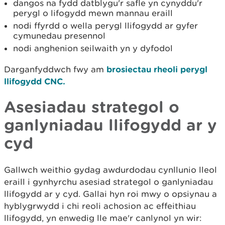
dangos na fydd datblygu'r safle yn cynyddu'r
perygl o lifogydd mewn mannau eraill
nodi ffyrdd o wella perygl llifogydd ar gyfer
cymunedau presennol
nodi anghenion seilwaith yn y dyfodol
Darganfyddwch fwy am
brosiectau rheoli perygl
llifogydd CNC.
Asesiadau strategol o
ganlyniadau llifogydd ar y
cyd
Gallwch weithio gydag awdurdodau cynllunio lleol
eraill i gynhyrchu asesiad strategol o ganlyniadau
llifogydd ar y cyd. Gallai hyn roi mwy o opsiynau a
hyblygrwydd i chi reoli achosion ac effeithiau
llifogydd, yn enwedig lle mae'r canlynol yn wir: