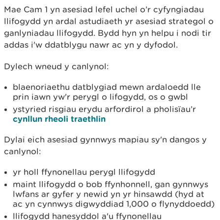
Mae Cam 1 yn asesiad lefel uchel o’r cyfyngiadau
llifogydd yn ardal astudiaeth yr asesiad strategol o
ganlyniadau llifogydd. Bydd hyn yn helpu i nodi tir
addas i'w ddatblygu nawr ac yn y dyfodol.
Dylech wneud y canlynol:
blaenoriaethu datblygiad mewn ardaloedd lle
prin iawn yw'r perygl o lifogydd, os o gwbl
ystyried risgiau erydu arfordirol a pholisïau’r
cynllun rheoli traethlin
Dylai eich asesiad gynnwys mapiau sy'n dangos y
canlynol:
yr holl ffynonellau perygl llifogydd
maint llifogydd o bob ffynhonnell, gan gynnwys
lwfans ar gyfer y newid yn yr hinsawdd (hyd at
ac yn cynnwys digwyddiad 1,000 o flynyddoedd)
llifogydd hanesyddol a'u ffynonellau