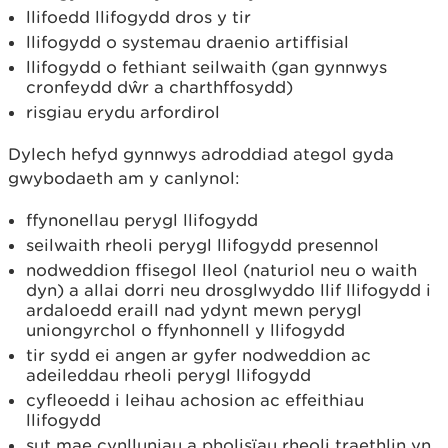
llifoedd llifogydd dros y tir
llifogydd o systemau draenio artiffisial
llifogydd o fethiant seilwaith (gan gynnwys
cronfeydd dŵr a charthffosydd)
risgiau erydu arfordirol
Dylech hefyd gynnwys adroddiad ategol gyda
gwybodaeth am y canlynol:
ffynonellau perygl llifogydd
seilwaith rheoli perygl llifogydd presennol
nodweddion ffisegol lleol (naturiol neu o waith
dyn) a allai dorri neu drosglwyddo llif llifogydd i
ardaloedd eraill nad ydynt mewn perygl
uniongyrchol o ffynhonnell y llifogydd
tir sydd ei angen ar gyfer nodweddion ac
adeileddau rheoli perygl llifogydd
cyfleoedd i leihau achosion ac effeithiau
llifogydd
sut mae cynlluniau a pholisïau rheoli traethlin yn