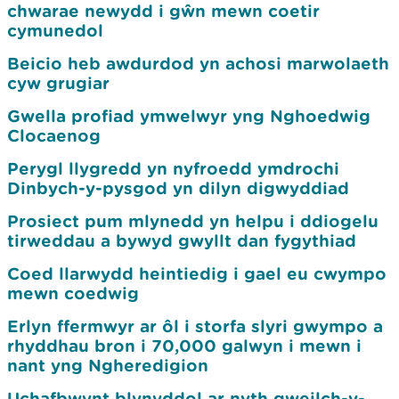
chwarae newydd i gŵn mewn coetir
cymunedol
Beicio heb awdurdod yn achosi marwolaeth
cyw grugiar
Gwella profiad ymwelwyr yng Nghoedwig
Clocaenog
Perygl llygredd yn nyfroedd ymdrochi
Dinbych-y-pysgod yn dilyn digwyddiad
Prosiect pum mlynedd yn helpu i ddiogelu
tirweddau a bywyd gwyllt dan fygythiad
Coed llarwydd heintiedig i gael eu cwympo
mewn coedwig
Erlyn ffermwyr ar ôl i storfa slyri gwympo a
rhyddhau bron i 70,000 galwyn i mewn i
nant yng Ngheredigion
Uchafbwynt blynyddol ar nyth gweilch-y-