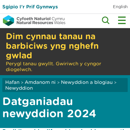
Sgipio I’r Prif Gynnwys
English
Dim cynnau tanau na
barbiciws yng nghefn
gwlad
Perygl tanau gwyllt. Gwiriwch y cyngor
diogelwch.
Hafan
Amdanom ni
Newyddion a blogiau
>
>
>
Newyddion
Datganiadau
newyddion 2024