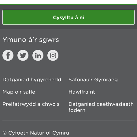
Cysylltu â ni
Ymuno â'r sgwrs
Datganiad hygyrchedd
Safonau'r Gymraeg
Map o'r safle
Hawlfraint
Preifatrwydd a chwcis
Datganiad caethwasiaeth
fodern
© Cyfoeth Naturiol Cymru