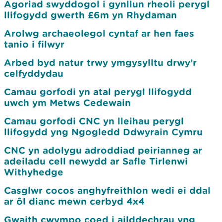
Agoriad swyddogol i gynllun rheoli perygl
llifogydd gwerth £6m yn Rhydaman
Arolwg archaeolegol cyntaf ar hen faes
tanio i filwyr
Arbed byd natur trwy ymgysylltu drwy’r
celfyddydau
Camau gorfodi yn atal perygl llifogydd
uwch ym Metws Cedewain
Camau gorfodi CNC yn lleihau perygl
llifogydd yng Ngogledd Ddwyrain Cymru
CNC yn adolygu adroddiad peirianneg ar
adeiladu cell newydd ar Safle Tirlenwi
Withyhedge
Casglwr cocos anghyfreithlon wedi ei ddal
ar ôl dianc mewn cerbyd 4x4
Gwaith cwympo coed i ailddechrau yng