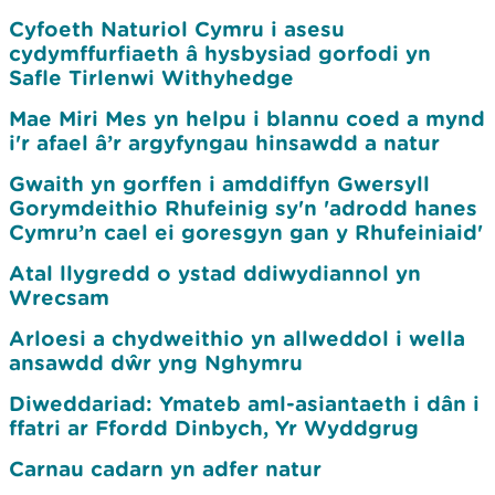
Cyfoeth Naturiol Cymru i asesu
cydymffurfiaeth â hysbysiad gorfodi yn
Safle Tirlenwi Withyhedge
Mae Miri Mes yn helpu i blannu coed a mynd
i'r afael â’r argyfyngau hinsawdd a natur
Gwaith yn gorffen i amddiffyn Gwersyll
Gorymdeithio Rhufeinig sy'n 'adrodd hanes
Cymru’n cael ei goresgyn gan y Rhufeiniaid'
Atal llygredd o ystad ddiwydiannol yn
Wrecsam
Arloesi a chydweithio yn allweddol i wella
ansawdd dŵr yng Nghymru
Diweddariad: Ymateb aml-asiantaeth i dân i
ffatri ar Ffordd Dinbych, Yr Wyddgrug
Carnau cadarn yn adfer natur