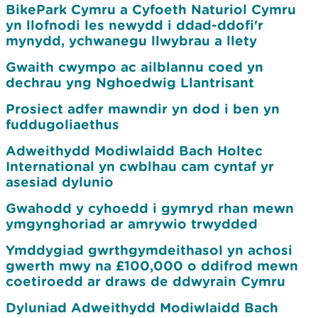
BikePark Cymru a Cyfoeth Naturiol Cymru
yn llofnodi les newydd i ddad-ddofi'r
mynydd, ychwanegu llwybrau a llety
Gwaith cwympo ac ailblannu coed yn
dechrau yng Nghoedwig Llantrisant
Prosiect adfer mawndir yn dod i ben yn
fuddugoliaethus
Adweithydd Modiwlaidd Bach Holtec
International yn cwblhau cam cyntaf yr
asesiad dylunio
Gwahodd y cyhoedd i gymryd rhan mewn
ymgynghoriad ar amrywio trwydded
Ymddygiad gwrthgymdeithasol yn achosi
gwerth mwy na £100,000 o ddifrod mewn
coetiroedd ar draws de ddwyrain Cymru
Dyluniad Adweithydd Modiwlaidd Bach