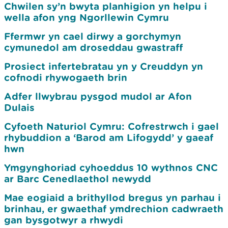
Chwilen sy’n bwyta planhigion yn helpu i
wella afon yng Ngorllewin Cymru
Ffermwr yn cael dirwy a gorchymyn
cymunedol am droseddau gwastraff
Prosiect infertebratau yn y Creuddyn yn
cofnodi rhywogaeth brin
Adfer llwybrau pysgod mudol ar Afon
Dulais
Cyfoeth Naturiol Cymru: Cofrestrwch i gael
rhybuddion a ‘Barod am Lifogydd’ y gaeaf
hwn
Ymgynghoriad cyhoeddus 10 wythnos CNC
ar Barc Cenedlaethol newydd
Mae eogiaid a brithyllod bregus yn parhau i
brinhau, er gwaethaf ymdrechion cadwraeth
gan bysgotwyr a rhwydi