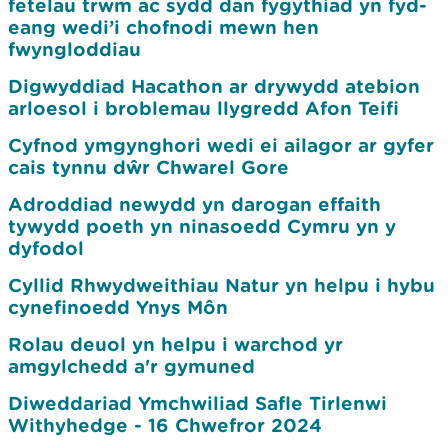
fetelau trwm ac sydd dan fygythiad yn fyd-
eang wedi’i chofnodi mewn hen
fwyngloddiau
Digwyddiad Hacathon ar drywydd atebion
arloesol i broblemau llygredd Afon Teifi
Cyfnod ymgynghori wedi ei ailagor ar gyfer
cais tynnu dŵr Chwarel Gore
Adroddiad newydd yn darogan effaith
tywydd poeth yn ninasoedd Cymru yn y
dyfodol
Cyllid Rhwydweithiau Natur yn helpu i hybu
cynefinoedd Ynys Môn
Rolau deuol yn helpu i warchod yr
amgylchedd a'r gymuned
Diweddariad Ymchwiliad Safle Tirlenwi
Withyhedge - 16 Chwefror 2024