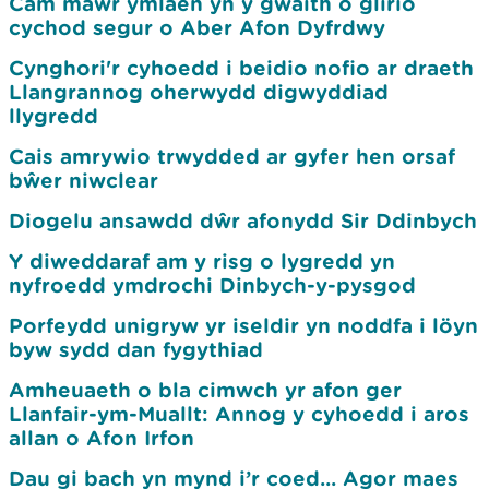
Cam mawr ymlaen yn y gwaith o glirio
cychod segur o Aber Afon Dyfrdwy
Cynghori'r cyhoedd i beidio nofio ar draeth
Llangrannog oherwydd digwyddiad
llygredd
Cais amrywio trwydded ar gyfer hen orsaf
bŵer niwclear
Diogelu ansawdd dŵr afonydd Sir Ddinbych
Y diweddaraf am y risg o lygredd yn
nyfroedd ymdrochi Dinbych-y-pysgod
Porfeydd unigryw yr iseldir yn noddfa i löyn
byw sydd dan fygythiad
Amheuaeth o bla cimwch yr afon ger
Llanfair-ym-Muallt: Annog y cyhoedd i aros
allan o Afon Irfon
Dau gi bach yn mynd i’r coed... Agor maes