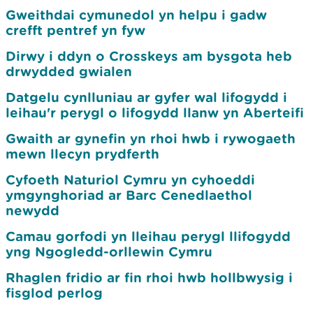
Gweithdai cymunedol yn helpu i gadw
crefft pentref yn fyw
Dirwy i ddyn o Crosskeys am bysgota heb
drwydded gwialen
Datgelu cynlluniau ar gyfer wal lifogydd i
leihau'r perygl o lifogydd llanw yn Aberteifi
Gwaith ar gynefin yn rhoi hwb i rywogaeth
mewn llecyn prydferth
Cyfoeth Naturiol Cymru yn cyhoeddi
ymgynghoriad ar Barc Cenedlaethol
newydd
Camau gorfodi yn lleihau perygl llifogydd
yng Ngogledd-orllewin Cymru
Rhaglen fridio ar fin rhoi hwb hollbwysig i
fisglod perlog