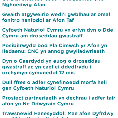
Nghoedwig Afan
Gwaith atgyweirio wedi'i gwblhau ar orsaf
fonitro hanfodol ar Afon Taf
Cyfoeth Naturiol Cymru yn erlyn dyn o Dde
Cymru am droseddau gwastraff
Posibilrwydd bod Pla Cimwch yr Afon yn
lledaenu: CNC yn annog gwyliadwriaeth
Dyn o Gaerdydd yn euog o droseddau
gwastraff ac yn cael ei ddedfrydu i
orchymyn cymunedol 12 mis
Dull ffres o adfer cynefinoedd morfa heli
gan Cyfoeth Naturiol Cymru
Prosiect partneriaeth yn dechrau i adfer tair
afon yn Ne Ddwyrain Cymru
Trawsnewid Hanesyddol: Mae afon Dyfrdwy