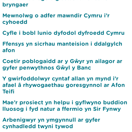
bryngaer
Mewnolwg o adfer mawndir Cymru i’r
cyhoedd
Cyfle i bobl lunio dyfodol dyfroedd Cymru
Ffensys yn sicrhau manteision i ddalgylch
afon
Coetir poblogaidd ar y Gŵyr yn ailagor ar
gyfer penwythnos Gŵyl y Banc
Y gwirfoddolwyr cyntaf allan yn mynd i'r
afael â rhywogaethau goresgynnol ar Afon
Teifi
Mae’r prosiect yn helpu i gyflwyno buddion
lluosog i fyd natur a ffermio yn Sir Fynwy
Arbenigwyr yn ymgynnull ar gyfer
cynhadledd twyni tywod