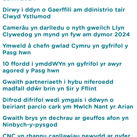
Dirwy i ddyn o Gaerffili am ddinistrio tair
Clwyd Ystlumod
Camerâu yn darlledu o nyth gweilch Llyn
Clywedog yn mynd yn fyw am dymor 2024
Ymweld â chefn gwlad Cymru yn gyfrifol y
Pasg hwn
10 ffordd i ymddWYn yn gyfrifol yr awyr
agored y Pasg hwn
Gwaith partneriaeth i hybu niferoedd
madfall ddŵr brin yn Sir y Fflint
Difrod difrifol wedi ymgais i ddwyn o
beiriant parcio cark ym Mwlch Nant yr Arian
Gwaith brys yn dechrau ar geuffos afon yn
Ninbych-y-pysgod
CNC yn rhannu canllawiau newydd ar gyfer