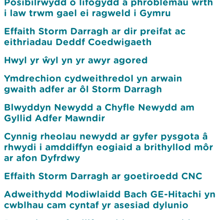
Posibilrwydd o lifogydd a phroblemau wrth
i law trwm gael ei ragweld i Gymru
Effaith Storm Darragh ar dir preifat ac
eithriadau Deddf Coedwigaeth
Hwyl yr ŵyl yn yr awyr agored
Ymdrechion cydweithredol yn arwain
gwaith adfer ar ôl Storm Darragh
Blwyddyn Newydd a Chyfle Newydd am
Gyllid Adfer Mawndir
Cynnig rheolau newydd ar gyfer pysgota â
rhwydi i amddiffyn eogiaid a brithyllod môr
ar afon Dyfrdwy
Effaith Storm Darragh ar goetiroedd CNC
Adweithydd Modiwlaidd Bach GE-Hitachi yn
cwblhau cam cyntaf yr asesiad dylunio