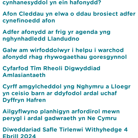
cynhanesyddol yn ein hafonydd?
Afon Cleddau yn elwa o ddau brosiect adfer
cynefinoedd afon
Adfer afonydd ar frig yr agenda yng
nghynhadledd Llandudno
Galw am wirfoddolwyr i helpu i warchod
afonydd rhag rhywogaethau goresgynnol
Cyfarfod Tîm Rheoli Digwyddiad
Amlasiantaeth
Cyrff amgylcheddol yng Nghymru a Lloegr
yn ceisio barn ar ddyfodol ardal uchaf
Dyffryn Hafren
Ailgyflwyno planhigyn arfordirol mewn
perygl i ardal gadwraeth yn Ne Cymru
Diweddariad Safle Tirlenwi Withyhedge 4
Ebrill 2024