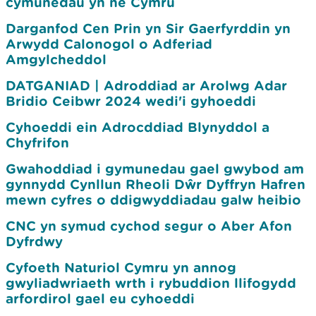
cymunedau yn ne Cymru
Darganfod Cen Prin yn Sir Gaerfyrddin yn
Arwydd Calonogol o Adferiad
Amgylcheddol
DATGANIAD | Adroddiad ar Arolwg Adar
Bridio Ceibwr 2024 wedi'i gyhoeddi
Cyhoeddi ein Adrocddiad Blynyddol a
Chyfrifon
Gwahoddiad i gymunedau gael gwybod am
gynnydd Cynllun Rheoli Dŵr Dyffryn Hafren
mewn cyfres o ddigwyddiadau galw heibio
CNC yn symud cychod segur o Aber Afon
Dyfrdwy
Cyfoeth Naturiol Cymru yn annog
gwyliadwriaeth wrth i rybuddion llifogydd
arfordirol gael eu cyhoeddi