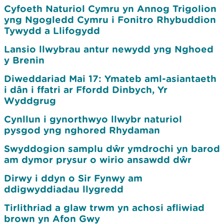
Cyfoeth Naturiol Cymru yn Annog Trigolion
yng Ngogledd Cymru i Fonitro Rhybuddion
Tywydd a Llifogydd
Lansio llwybrau antur newydd yng Nghoed
y Brenin
Diweddariad Mai 17: Ymateb aml-asiantaeth
i dân i ffatri ar Ffordd Dinbych, Yr
Wyddgrug
Cynllun i gynorthwyo llwybr naturiol
pysgod yng nghored Rhydaman
Swyddogion samplu dŵr ymdrochi yn barod
am dymor prysur o wirio ansawdd dŵr
Dirwy i ddyn o Sir Fynwy am
ddigwyddiadau llygredd
Tirlithriad a glaw trwm yn achosi afliwiad
brown yn Afon Gwy