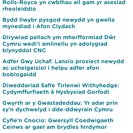
Rolls-Royce yn cwblhau ail gam yr asesiad
rheoleiddio
Bydd llwybr pysgod newydd yn gwella
mynediad i Afon Clydach
Dirywiad pellach ym mherfformiad Dŵr
Cymru wedi’i amlinellu yn adolygiad
blynyddol CNC
Adfer Gwy Uchaf: Lansio prosiect newydd
ac uchelgeisiol i helpu adfer afon
boblogaidd
Diweddariad Safle Tirlenwi Withyhedge:
Cydymffurfiaeth â Hysbysiad Gorfodi
Gwyrth ar y Gwastadeddau: Yr adar prin
sy'n dychwelyd i dde-ddwyrain Cymru
Cyfle’n Cnocio: Gwersyll Coedwigaeth
Ceinws ar gael am brydles hirdymor