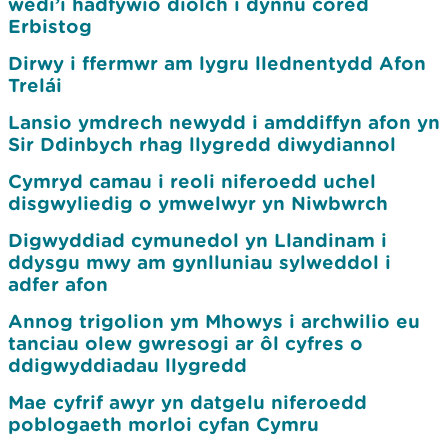
wedi’i hadfywio diolch i dynnu cored
Erbistog
Dirwy i ffermwr am lygru llednentydd Afon
Trelái
Lansio ymdrech newydd i amddiffyn afon yn
Sir Ddinbych rhag llygredd diwydiannol
Cymryd camau i reoli niferoedd uchel
disgwyliedig o ymwelwyr yn Niwbwrch
Digwyddiad cymunedol yn Llandinam i
ddysgu mwy am gynlluniau sylweddol i
adfer afon
Annog trigolion ym Mhowys i archwilio eu
tanciau olew gwresogi ar ôl cyfres o
ddigwyddiadau llygredd
Mae cyfrif awyr yn datgelu niferoedd
poblogaeth morloi cyfan Cymru