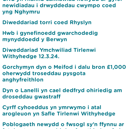
newidiadau i drwyddedau cwympo coed
yng Nghymru
Diweddariad torri coed Rhyslyn
Hwb i gynefinoedd gwarchodedig
mynyddoedd y Berwyn
Diweddariad Ymchwiliad Tirlenwi
Withyhedge 12.3.24.
Gorchymyn dyn o Meifod i dalu bron £1,000
oherwydd troseddau pysgota
anghyfreithlon
Dyn o Lanelli yn cael dedfryd ohiriedig am
droseddau gwastraff
Cyrff cyhoeddus yn ymrwymo i atal
arogleuon yn Safle Tirlenwi Withyhedge
Poblogaeth newydd o fwsogl sy’n ffynnu ar