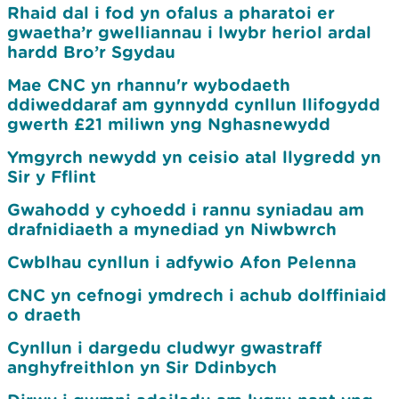
Rhaid dal i fod yn ofalus a pharatoi er
gwaetha’r gwelliannau i lwybr heriol ardal
hardd Bro’r Sgydau
Mae CNC yn rhannu'r wybodaeth
ddiweddaraf am gynnydd cynllun llifogydd
gwerth £21 miliwn yng Nghasnewydd
Ymgyrch newydd yn ceisio atal llygredd yn
Sir y Fflint
Gwahodd y cyhoedd i rannu syniadau am
drafnidiaeth a mynediad yn Niwbwrch
Cwblhau cynllun i adfywio Afon Pelenna
CNC yn cefnogi ymdrech i achub dolffiniaid
o draeth
Cynllun i dargedu cludwyr gwastraff
anghyfreithlon yn Sir Ddinbych