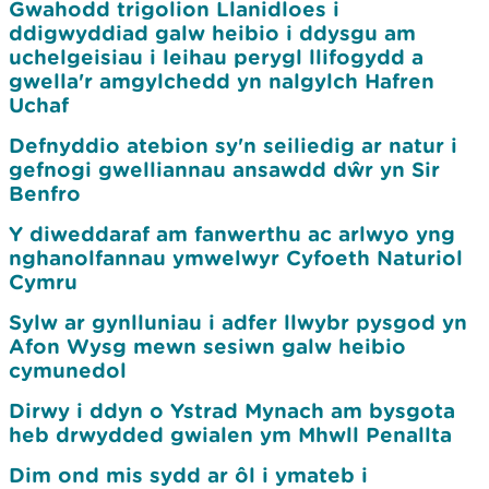
Gwahodd trigolion Llanidloes i
ddigwyddiad galw heibio i ddysgu am
uchelgeisiau i leihau perygl llifogydd a
gwella'r amgylchedd yn nalgylch Hafren
Uchaf
Defnyddio atebion sy'n seiliedig ar natur i
gefnogi gwelliannau ansawdd dŵr yn Sir
Benfro
Y diweddaraf am fanwerthu ac arlwyo yng
nghanolfannau ymwelwyr Cyfoeth Naturiol
Cymru
Sylw ar gynlluniau i adfer llwybr pysgod yn
Afon Wysg mewn sesiwn galw heibio
cymunedol
Dirwy i ddyn o Ystrad Mynach am bysgota
heb drwydded gwialen ym Mhwll Penallta
Dim ond mis sydd ar ôl i ymateb i