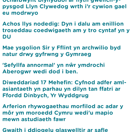
pysgod Llyn Clywedog wrth i’r cywion gael
eu modrwyo
Achos llys nodedig: Dyn i dalu am enillion
troseddau coedwigaeth am y tro cyntaf yn y
DU
Mae ysgolion Sir y Fflint yn archwilio byd
natur drwy gyfrwng y Gymraeg
'Sefyllfa annormal' yn nŵr ymdrochi
Aberogwr wedi dod i ben.
Diweddariad 17 Mehefin: Cyfnod adfer aml-
asiantaeth yn parhau yn dilyn tan ffatri ar
Ffordd Dinbych, Yr Wyddgrug
Arferion rhywogaethau morfilod ac adar y
môr ym moroedd Cymru wedi'u mapio
mewn astudiaeth fawr
Gwaith i ddiogelu glaswelltir ar safle