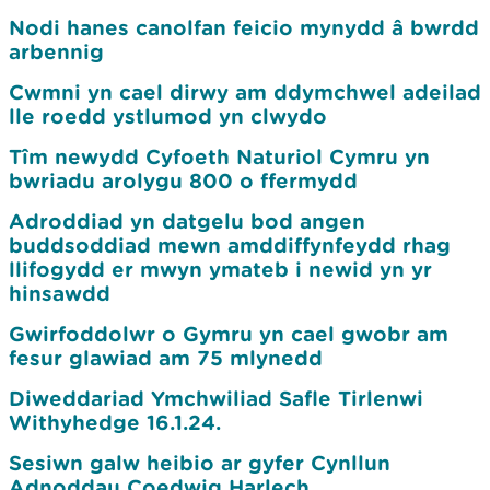
Nodi hanes canolfan feicio mynydd â bwrdd
arbennig
Cwmni yn cael dirwy am ddymchwel adeilad
lle roedd ystlumod yn clwydo
Tîm newydd Cyfoeth Naturiol Cymru yn
bwriadu arolygu 800 o ffermydd
Adroddiad yn datgelu bod angen
buddsoddiad mewn amddiffynfeydd rhag
llifogydd er mwyn ymateb i newid yn yr
hinsawdd
Gwirfoddolwr o Gymru yn cael gwobr am
fesur glawiad am 75 mlynedd
Diweddariad Ymchwiliad Safle Tirlenwi
Withyhedge 16.1.24.
Sesiwn galw heibio ar gyfer Cynllun
Adnoddau Coedwig Harlech