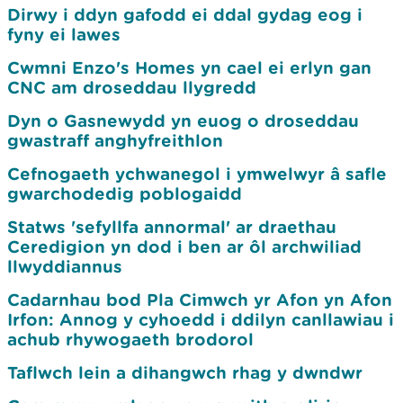
Dirwy i ddyn gafodd ei ddal gydag eog i
fyny ei lawes
Cwmni Enzo's Homes yn cael ei erlyn gan
CNC am droseddau llygredd
Dyn o Gasnewydd yn euog o droseddau
gwastraff anghyfreithlon
Cefnogaeth ychwanegol i ymwelwyr â safle
gwarchodedig poblogaidd
Statws 'sefyllfa annormal' ar draethau
Ceredigion yn dod i ben ar ôl archwiliad
llwyddiannus
Cadarnhau bod Pla Cimwch yr Afon yn Afon
Irfon: Annog y cyhoedd i ddilyn canllawiau i
achub rhywogaeth brodorol
Taflwch lein a dihangwch rhag y dwndwr