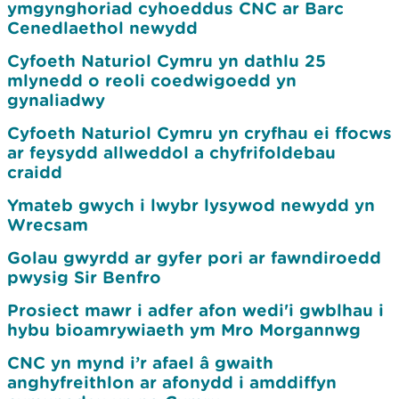
ymgynghoriad cyhoeddus CNC ar Barc
Cenedlaethol newydd
Cyfoeth Naturiol Cymru yn dathlu 25
mlynedd o reoli coedwigoedd yn
gynaliadwy
Cyfoeth Naturiol Cymru yn cryfhau ei ffocws
ar feysydd allweddol a chyfrifoldebau
craidd
Ymateb gwych i lwybr lysywod newydd yn
Wrecsam
Golau gwyrdd ar gyfer pori ar fawndiroedd
pwysig Sir Benfro
Prosiect mawr i adfer afon wedi'i gwblhau i
hybu bioamrywiaeth ym Mro Morgannwg
CNC yn mynd i’r afael â gwaith
anghyfreithlon ar afonydd i amddiffyn