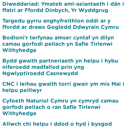
Diweddariad: Ymateb aml-asiantaeth i dân i
ffatri ar Ffordd Dinbych, Yr Wyddgrug
Targedu gyrru anghyfreithlon oddi ar y
ffordd ar draws Gogledd Ddwyrain Cymru
Bodloni’r terfynau amser cyntaf yn dilyn
camau gorfodi pellach yn Safle Tirlenwi
Withyhedge
Bydd gwaith partneriaeth yn helpu i hybu
niferoedd madfallod prin yng
Ngwlyptiroedd Casnewydd
CNC i leihau gwaith torri gwair ym mis Mai i
helpu peillwyr
Cyfoeth Naturiol Cymru yn cymryd camau
gorfodi pellach o ran Safle Tirlenwi
Withyhedge
Allwch chi helpu i ddod o hyd i bysgod