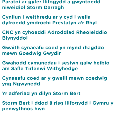
Paratoi ar gyfer llifogydd a gwyntoedd
niweidiol Storm Darragh
Cynllun i weithredu ar y cyd i wella
dyfroedd ymdrochi Prestatyn a'r Rhyl
CNC yn cyhoeddi Adroddiad Rheoleiddio
Blynyddol
Gwaith cynaeafu coed yn mynd rhagddo
mewn Goedwig Gwydir
Gwahodd cymunedau i sesiwn galw heibio
am Safle Tirlenwi Withyhedge
Cynaeafu coed ar y gweill mewn coedwig
yng Ngwynedd
Yr adferiad yn dilyn Storm Bert
Storm Bert i ddod â risg llifogydd i Gymru y
penwythnos hwn