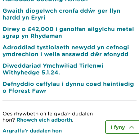
Gwaith diogelwch cronfa ddŵr ger llyn
hardd yn Eryri
Dirwy o £42,000 i ganolfan ailgylchu metel
sgrap yn Rhydaman
Adroddiad tystiolaeth newydd yn cefnogi
ymdrechion i wella ansawdd dŵr afonydd
Diweddariad Ymchwiliad Tirlenwi
Withyhedge 5.1.24.
Defnyddio ceffylau i dynnu coed heintiedig
o Fforest Fawr
Oes rhywbeth o’i le gyda’r dudalen
hon?
Rhowch eich adborth
.
I fyny
Argraffu’r dudalen hon