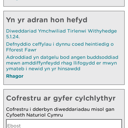
Yn yr adran hon hefyd
Diweddariad Ymchwiliad Tirlenwi Withyhedge
5.1.24.
Defnyddio ceffylau i dynnu coed heintiedig o
Fforest Fawr
Adroddiad yn datgelu bod angen buddsoddiad
mewn amddiffynfeydd rhag llifogydd er mwyn
ymateb i newid yn yr hinsawdd
Rhagor
Cofrestru ar gyfer cylchlythyr
Cofrestru i dderbyn diweddariadau misol gan
Cyfoeth Naturiol Cymru