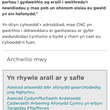
parhau i gydweithio ag eraill i weithredu’r
newidiadau y mae pob un ohonom eisiau eu gweld
yn ein hafonydd.”
Yn dilyn cyhoeddi’r adroddiad, mae CNC yn
gweithio i ddiweddaru ei ganllawiau ar gyfer
awdurdodau cynllunio a bydd y rhain yn cael eu
cyhoeddi’n fuan.
Archwilio mwy
Yn rhywle arall ar y safle
Asesiad ansawdd dŵr afonydd gwarchodedig
yng Nghymru
Asesiad Cydymffurfiaeth Ardaloedd
Cadwraeth Arbennig Afonydd Cymru yn erbyn
Targedau Ffosfforws