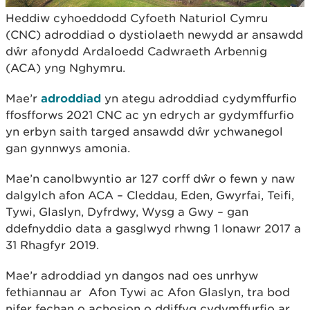
Heddiw cyhoeddodd Cyfoeth Naturiol Cymru
(CNC) adroddiad o dystiolaeth newydd ar ansawdd
dŵr afonydd Ardaloedd Cadwraeth Arbennig
(ACA) yng Nghymru.
Mae’r
adroddiad
yn ategu adroddiad cydymffurfio
ffosfforws 2021 CNC ac yn edrych ar gydymffurfio
yn erbyn saith targed ansawdd dŵr ychwanegol
gan gynnwys amonia.
Mae’n canolbwyntio ar 127 corff dŵr o fewn y naw
dalgylch afon ACA – Cleddau, Eden, Gwyrfai, Teifi,
Tywi, Glaslyn, Dyfrdwy, Wysg a Gwy – gan
ddefnyddio data a gasglwyd rhwng 1 Ionawr 2017 a
31 Rhagfyr 2019.
Mae’r adroddiad yn dangos nad oes unrhyw
fethiannau ar Afon Tywi ac Afon Glaslyn, tra bod
nifer fechan o achosion o ddiffyg cydymffurfio ar