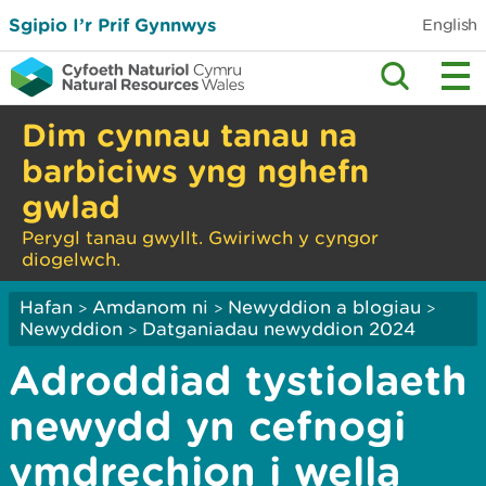
Sgipio I’r Prif Gynnwys
English
Dim cynnau tanau na
barbiciws yng nghefn
gwlad
Perygl tanau gwyllt. Gwiriwch y cyngor
diogelwch.
Hafan
Amdanom ni
Newyddion a blogiau
>
>
>
Newyddion
Datganiadau newyddion 2024
>
Adroddiad tystiolaeth
newydd yn cefnogi
ymdrechion i wella