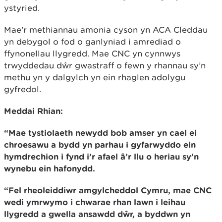
ystyried.
Mae’r methiannau amonia cyson yn ACA Cleddau
yn debygol o fod o ganlyniad i amrediad o
ffynonellau llygredd. Mae CNC yn cynnwys
trwyddedau dŵr gwastraff o fewn y rhannau sy’n
methu yn y dalgylch yn ein rhaglen adolygu
gyfredol.
Meddai Rhian:
“Mae tystiolaeth newydd bob amser yn cael ei
chroesawu a bydd yn parhau i gyfarwyddo ein
hymdrechion i fynd i’r afael â’r llu o heriau sy’n
wynebu ein hafonydd.
“Fel rheoleiddiwr amgylcheddol Cymru, mae CNC
wedi ymrwymo i chwarae rhan lawn i leihau
llygredd a gwella ansawdd dŵr, a byddwn yn