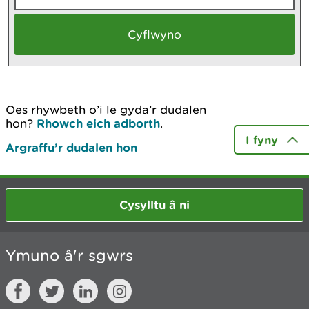
Oes rhywbeth o’i le gyda’r dudalen
hon?
Rhowch eich adborth
.
I fyny
Argraffu’r dudalen hon
Cysylltu â ni
Ymuno â'r sgwrs