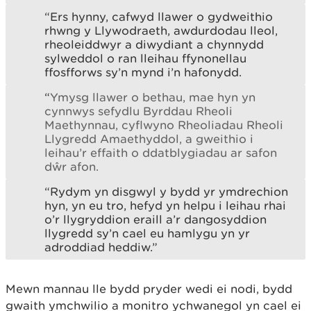
“Ers hynny, cafwyd llawer o gydweithio
rhwng y Llywodraeth, awdurdodau lleol,
rheoleiddwyr a diwydiant a chynnydd
sylweddol o ran lleihau ffynonellau
ffosfforws sy’n mynd i’n hafonydd.
“
Ymysg llawer o bethau, mae hyn yn
cynnwys sefydlu Byrddau Rheoli
Maethynnau, cyflwyno Rheoliadau Rheoli
Llygredd Amaethyddol, a gweithio i
leihau’r effaith o ddatblygiadau ar safon
dŵr afon.
“Rydym yn disgwyl y bydd yr ymdrechion
hyn, yn eu tro, hefyd yn helpu i leihau rhai
o’r llygryddion eraill a’r dangosyddion
llygredd sy’n cael eu hamlygu yn yr
adroddiad heddiw.”
Mewn mannau lle bydd pryder wedi ei nodi, bydd
gwaith ymchwilio a monitro ychwanegol yn cael ei