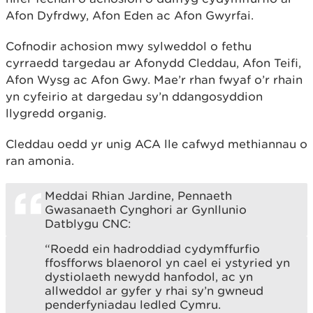
Afon Dyfrdwy, Afon Eden ac Afon Gwyrfai.
Cofnodir achosion mwy sylweddol o fethu
cyrraedd targedau ar Afonydd Cleddau, Afon Teifi,
Afon Wysg ac Afon Gwy. Mae’r rhan fwyaf o’r rhain
yn cyfeirio at dargedau sy’n ddangosyddion
llygredd organig.
Cleddau oedd yr unig ACA lle cafwyd methiannau o
ran amonia.
Meddai Rhian Jardine, Pennaeth
Gwasanaeth Cynghori ar Gynllunio
Datblygu CNC:
“Roedd ein hadroddiad cydymffurfio
ffosfforws blaenorol yn cael ei ystyried yn
dystiolaeth newydd hanfodol, ac yn
allweddol ar gyfer y rhai sy’n gwneud
penderfyniadau ledled Cymru.