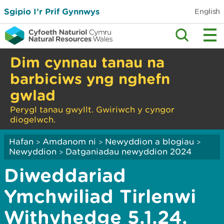
Sgipio I’r Prif Gynnwys
English
Dim cynnau tanau na
barbiciws yng nghefn
gwlad
Perygl tanau gwyllt. Gwiriwch y cyngor
diogelwch.
Hafan
Amdanom ni
Newyddion a blogiau
>
>
>
Newyddion
Datganiadau newyddion 2024
>
Diweddariad
Ymchwiliad Tirlenwi
Withyhedge 5.1.24.