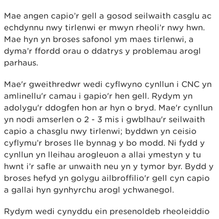
Mae angen capio’r gell a gosod seilwaith casglu ac
echdynnu nwy tirlenwi er mwyn rheoli’r nwy hwn.
Mae hyn yn broses safonol ym maes tirlenwi, a
dyma’r ffordd orau o ddatrys y problemau arogl
parhaus.
Mae'r gweithredwr wedi cyflwyno cynllun i CNC yn
amlinellu'r camau i gapio'r hen gell. Rydym yn
adolygu'r ddogfen hon ar hyn o bryd. Mae'r cynllun
yn nodi amserlen o 2 - 3 mis i gwblhau'r seilwaith
capio a chasglu nwy tirlenwi; byddwn yn ceisio
cyflymu’r broses lle bynnag y bo modd. Ni fydd y
cynllun yn lleihau arogleuon a allai ymestyn y tu
hwnt i’r safle ar unwaith neu yn y tymor byr. Bydd y
broses hefyd yn golygu ailbroffilio'r gell cyn capio
a gallai hyn gynhyrchu arogl ychwanegol.
Rydym wedi cynyddu ein presenoldeb rheoleiddio