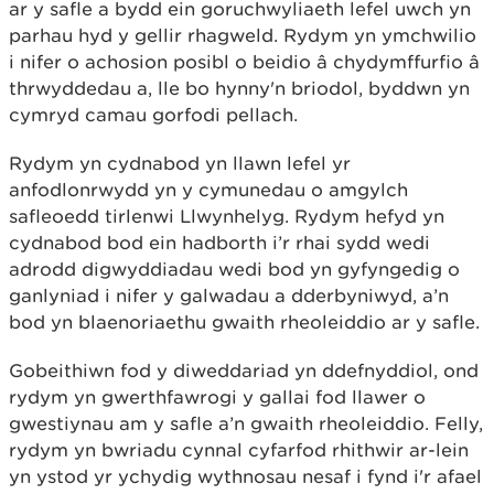
ar y safle a bydd ein goruchwyliaeth lefel uwch yn
parhau hyd y gellir rhagweld. Rydym yn ymchwilio
i nifer o achosion posibl o beidio â chydymffurfio â
thrwyddedau a, lle bo hynny'n briodol, byddwn yn
cymryd camau gorfodi pellach.
Rydym yn cydnabod yn llawn lefel yr
anfodlonrwydd yn y cymunedau o amgylch
safleoedd tirlenwi Llwynhelyg. Rydym hefyd yn
cydnabod bod ein hadborth i’r rhai sydd wedi
adrodd digwyddiadau wedi bod yn gyfyngedig o
ganlyniad i nifer y galwadau a dderbyniwyd, a’n
bod yn blaenoriaethu gwaith rheoleiddio ar y safle.
Gobeithiwn fod y diweddariad yn ddefnyddiol, ond
rydym yn gwerthfawrogi y gallai fod llawer o
gwestiynau am y safle a’n gwaith rheoleiddio. Felly,
rydym yn bwriadu cynnal cyfarfod rhithwir ar-lein
yn ystod yr ychydig wythnosau nesaf i fynd i'r afael