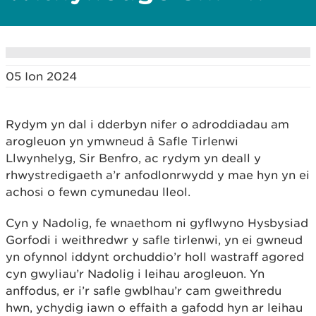
05 Ion 2024
Rydym yn dal i dderbyn nifer o adroddiadau am
arogleuon yn ymwneud â Safle Tirlenwi
Llwynhelyg, Sir Benfro, ac rydym yn deall y
rhwystredigaeth a’r anfodlonrwydd y mae hyn yn ei
achosi o fewn cymunedau lleol.
Cyn y Nadolig, fe wnaethom ni gyflwyno Hysbysiad
Gorfodi i weithredwr y safle tirlenwi, yn ei gwneud
yn ofynnol iddynt orchuddio’r holl wastraff agored
cyn gwyliau’r Nadolig i leihau arogleuon. Yn
anffodus, er i’r safle gwblhau’r cam gweithredu
hwn, ychydig iawn o effaith a gafodd hyn ar leihau