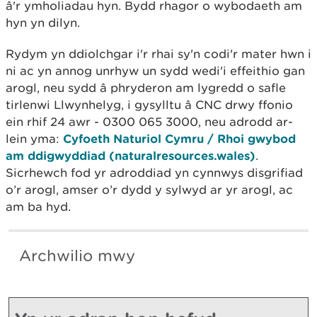
â'r ymholiadau hyn. Bydd rhagor o wybodaeth am
hyn yn dilyn.
Rydym yn ddiolchgar i'r rhai sy'n codi'r mater hwn i
ni ac yn annog unrhyw un sydd wedi'i effeithio gan
arogl, neu sydd â phryderon am lygredd o safle
tirlenwi Llwynhelyg, i gysylltu â CNC drwy ffonio
ein rhif 24 awr - 0300 065 3000, neu adrodd ar-
lein yma:
Cyfoeth Naturiol Cymru / Rhoi gwybod
am ddigwyddiad (naturalresources.wales)
.
Sicrhewch fod yr adroddiad yn cynnwys disgrifiad
o’r arogl, amser o’r dydd y sylwyd ar yr arogl, ac
am ba hyd.
Archwilio mwy