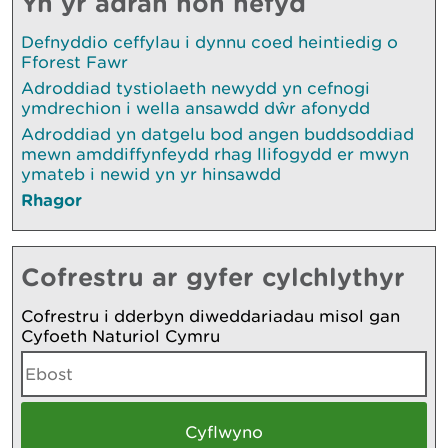
Yn yr adran hon hefyd
Defnyddio ceffylau i dynnu coed heintiedig o
Fforest Fawr
Adroddiad tystiolaeth newydd yn cefnogi
ymdrechion i wella ansawdd dŵr afonydd
Adroddiad yn datgelu bod angen buddsoddiad
mewn amddiffynfeydd rhag llifogydd er mwyn
ymateb i newid yn yr hinsawdd
Rhagor
Cofrestru ar gyfer cylchlythyr
Cofrestru i dderbyn diweddariadau misol gan
Cyfoeth Naturiol Cymru