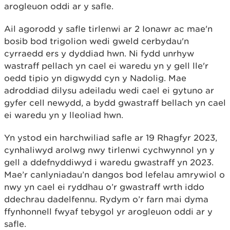
arogleuon oddi ar y safle.
Ail agorodd y safle tirlenwi ar 2 Ionawr ac mae'n
bosib bod trigolion wedi gweld cerbydau'n
cyrraedd ers y dyddiad hwn. Ni fydd unrhyw
wastraff pellach yn cael ei waredu yn y gell lle'r
oedd tipio yn digwydd cyn y Nadolig. Mae
adroddiad dilysu adeiladu wedi cael ei gytuno ar
gyfer cell newydd, a bydd gwastraff bellach yn cael
ei waredu yn y lleoliad hwn.
Yn ystod ein harchwiliad safle ar 19 Rhagfyr 2023,
cynhaliwyd arolwg nwy tirlenwi cychwynnol yn y
gell a ddefnyddiwyd i waredu gwastraff yn 2023.
Mae’r canlyniadau’n dangos bod lefelau amrywiol o
nwy yn cael ei ryddhau o’r gwastraff wrth iddo
ddechrau dadelfennu. Rydym o’r farn mai dyma
ffynhonnell fwyaf tebygol yr arogleuon oddi ar y
safle.