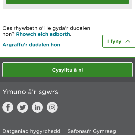
Oes rhywbeth o’i le gyda’r dudalen
hon?
Rhowch eich adborth
.
I fyny
Argraffu’r dudalen hon
Cysylltu â ni
Ymuno â'r sgwrs
Datganiad hygyrchedd
Safonau'r Gymraeg