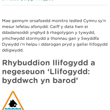
Mae gennym orsafoedd monitro ledled Cymru sy'n
mesur lefelau afonydd. Caiff y data hwn ei
ddadansoddi ynghyd â rhagolygon y tywydd,
ymchwydd stormydd a thonnau gan y Swyddfa
Dywydd i'n helpu i ddarogan pryd y gallai llifogydd
ddigwydd.
Rhybuddion llifogydd a
negeseuon ‘Llifogydd:
byddwch yn barod’