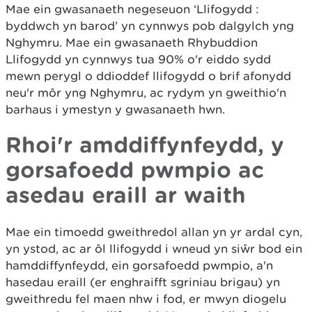
Mae ein gwasanaeth negeseuon ‘Llifogydd :
byddwch yn barod’ yn cynnwys pob dalgylch yng
Nghymru. Mae ein gwasanaeth Rhybuddion
Llifogydd yn cynnwys tua 90% o'r eiddo sydd
mewn perygl o ddioddef llifogydd o brif afonydd
neu'r môr yng Nghymru, ac rydym yn gweithio'n
barhaus i ymestyn y gwasanaeth hwn.
Rhoi'r amddiffynfeydd, y
gorsafoedd pwmpio ac
asedau eraill ar waith
Mae ein timoedd gweithredol allan yn yr ardal cyn,
yn ystod, ac ar ôl llifogydd i wneud yn siŵr bod ein
hamddiffynfeydd, ein gorsafoedd pwmpio, a'n
hasedau eraill (er enghraifft sgriniau brigau) yn
gweithredu fel maen nhw i fod, er mwyn diogelu