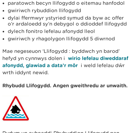
paratowch becyn llifogydd o eitemau hanfodol
gwiriwch rybuddion llifogydd
dylai ffermwyr ystyried symud da byw ac offer
o’r ardaloedd sy’n debygol o ddioddef llifogydd
dylech fonitro lefelau afonydd lleol
gwiriwch y rhagolygon llifogydd 5 diwrnod
Mae negeseuon ‘Llifogydd : byddwch yn barod’
hefyd yn cynnwys dolen i
wirio lefelau diweddaraf
afonydd, glawiad a data’r môr
i weld lefelau dŵr
wrth iddynt newid.
Rhybudd Llifogydd. Angen gweithredu ar unwaith.