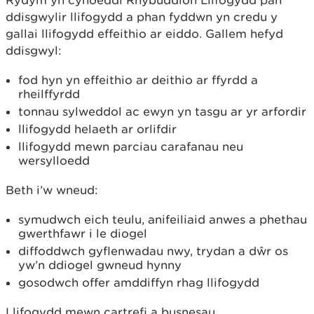
Rydym yn cyhoeddi Rhybuddion Llifogydd pan
ddisgwylir llifogydd a phan fyddwn yn credu y
gallai llifogydd effeithio ar eiddo. Gallem hefyd
ddisgwyl:
fod hyn yn effeithio ar deithio ar ffyrdd a
rheilffyrdd
tonnau sylweddol ac ewyn yn tasgu ar yr arfordir
llifogydd helaeth ar orlifdir
llifogydd mewn parciau carafanau neu
wersylloedd
Beth i’w wneud:
symudwch eich teulu, anifeiliaid anwes a phethau
gwerthfawr i le diogel
diffoddwch gyflenwadau nwy, trydan a dŵr os
yw’n ddiogel gwneud hynny
gosodwch offer amddiffyn rhag llifogydd
Llifogydd mewn cartrefi a busnesau,