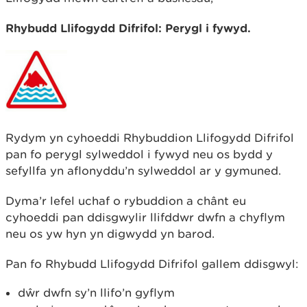
Rhybudd Llifogydd Difrifol: Perygl i fywyd.
Rydym yn cyhoeddi Rhybuddion Llifogydd Difrifol
pan fo perygl sylweddol i fywyd neu os bydd y
sefyllfa yn aflonyddu’n sylweddol ar y gymuned.
Dyma’r lefel uchaf o rybuddion a chânt eu
cyhoeddi pan ddisgwylir llifddwr dwfn a chyflym
neu os yw hyn yn digwydd yn barod.
Pan fo Rhybudd Llifogydd Difrifol gallem ddisgwyl:
dŵr dwfn sy’n llifo’n gyflym