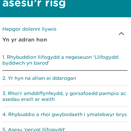
asesu’r risg
Hepgor dolenni llywio
Yn yr adran hon
Rhybuddion llifogydd a negeseuon ‘Llifogydd:
byddwch yn barod’
Yr hyn na allwn ei ddarogan
Rhoi'r amddiffynfeydd, y gorsafoedd pwmpio ac
asedau eraill ar waith
Rhybuddio a rhoi gwybodaeth i ymatebwyr brys
Asesu 'perygl llifogydd'