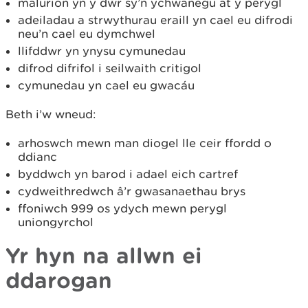
malurion yn y dŵr sy’n ychwanegu at y perygl
adeiladau a strwythurau eraill yn cael eu difrodi
neu’n cael eu dymchwel
llifddwr yn ynysu cymunedau
difrod difrifol i seilwaith critigol
cymunedau yn cael eu gwacáu
Beth i’w wneud:
arhoswch mewn man diogel lle ceir ffordd o
ddianc
byddwch yn barod i adael eich cartref
cydweithredwch â’r gwasanaethau brys
ffoniwch 999 os ydych mewn perygl
uniongyrchol
Yr hyn na allwn ei
ddarogan