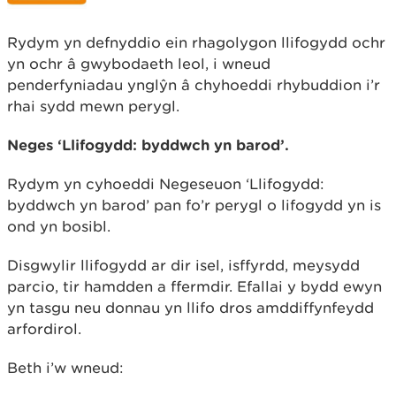
Rydym yn defnyddio ein rhagolygon llifogydd ochr
yn ochr â gwybodaeth leol, i wneud
penderfyniadau ynglŷn â chyhoeddi rhybuddion i’r
rhai sydd mewn perygl.
Neges ‘Llifogydd: byddwch yn barod’.
Rydym yn cyhoeddi Negeseuon ‘Llifogydd:
byddwch yn barod’ pan fo’r perygl o lifogydd yn is
ond yn bosibl.
Disgwylir llifogydd ar dir isel, isffyrdd, meysydd
parcio, tir hamdden a ffermdir. Efallai y bydd ewyn
yn tasgu neu donnau yn llifo dros amddiffynfeydd
arfordirol.
Beth i’w wneud: