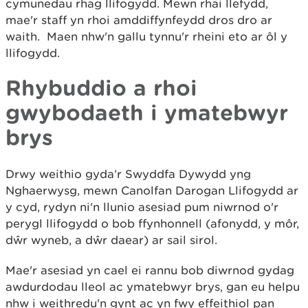
cymunedau rhag llifogydd. Mewn rhai llefydd,
mae'r staff yn rhoi amddiffynfeydd dros dro ar
waith. Maen nhw'n gallu tynnu'r rheini eto ar ôl y
llifogydd.
Rhybuddio a rhoi
gwybodaeth i ymatebwyr
brys
Drwy weithio gyda’r Swyddfa Dywydd yng
Nghaerwysg, mewn Canolfan Darogan Llifogydd ar
y cyd, rydyn ni'n llunio asesiad pum niwrnod o'r
perygl llifogydd o bob ffynhonnell (afonydd, y môr,
dŵr wyneb, a dŵr daear) ar sail sirol.
Mae'r asesiad yn cael ei rannu bob diwrnod gydag
awdurdodau lleol ac ymatebwyr brys, gan eu helpu
nhw i weithredu'n gynt ac yn fwy effeithiol pan