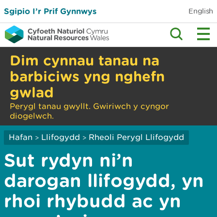
Sgipio I’r Prif Gynnwys
English
Dim cynnau tanau na
barbiciws yng nghefn
gwlad
Perygl tanau gwyllt. Gwiriwch y cyngor
diogelwch.
Hafan
Llifogydd
Rheoli Perygl Llifogydd
>
>
Sut rydyn ni’n
darogan llifogydd, yn
rhoi rhybudd ac yn