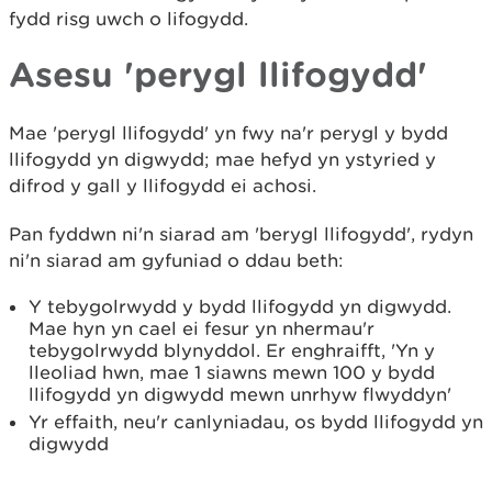
fydd risg uwch o lifogydd.
Asesu 'perygl llifogydd'
Mae 'perygl llifogydd' yn fwy na'r perygl y bydd
llifogydd yn digwydd; mae hefyd yn ystyried y
difrod y gall y llifogydd ei achosi.
Pan fyddwn ni'n siarad am 'berygl llifogydd', rydyn
ni'n siarad am gyfuniad o ddau beth:
Y tebygolrwydd y bydd llifogydd yn digwydd.
Mae hyn yn cael ei fesur yn nhermau'r
tebygolrwydd blynyddol. Er enghraifft, 'Yn y
lleoliad hwn, mae 1 siawns mewn 100 y bydd
llifogydd yn digwydd mewn unrhyw flwyddyn'
Yr effaith, neu'r canlyniadau, os bydd llifogydd yn
digwydd