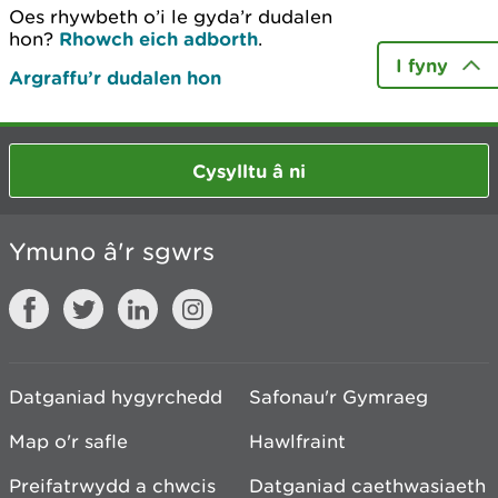
Oes rhywbeth o’i le gyda’r dudalen
hon?
Rhowch eich adborth
.
I fyny
Argraffu’r dudalen hon
Cysylltu â ni
Ymuno â'r sgwrs
Datganiad hygyrchedd
Safonau'r Gymraeg
Map o'r safle
Hawlfraint
Preifatrwydd a chwcis
Datganiad caethwasiaeth