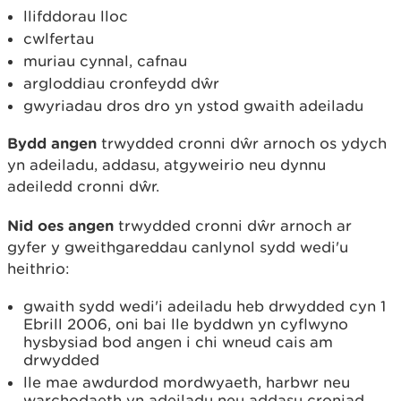
llifddorau lloc
cwlfertau
muriau cynnal, cafnau
argloddiau cronfeydd dŵr
gwyriadau dros dro yn ystod gwaith adeiladu
Bydd angen
trwydded cronni dŵr arnoch os ydych
yn adeiladu, addasu, atgyweirio neu dynnu
adeiledd cronni dŵr.
Nid oes angen
trwydded cronni dŵr arnoch ar
gyfer y gweithgareddau canlynol sydd wedi'u
heithrio:
gwaith sydd wedi'i adeiladu heb drwydded cyn 1
Ebrill 2006, oni bai lle byddwn yn cyflwyno
hysbysiad bod angen i chi wneud cais am
drwydded
lle mae awdurdod mordwyaeth, harbwr neu
warchodaeth yn adeiladu neu addasu croniad