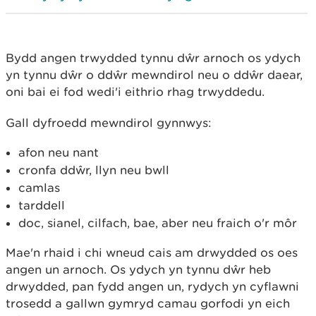
Bydd angen trwydded tynnu dŵr arnoch os ydych
yn tynnu dŵr o ddŵr mewndirol neu o ddŵr daear,
oni bai ei fod wedi'i eithrio rhag trwyddedu.
Gall dyfroedd mewndirol gynnwys:
afon neu nant
cronfa ddŵr, llyn neu bwll
camlas
tarddell
doc, sianel, cilfach, bae, aber neu fraich o'r môr
Mae'n rhaid i chi wneud cais am drwydded os oes
angen un arnoch. Os ydych yn tynnu dŵr heb
drwydded, pan fydd angen un, rydych yn cyflawni
trosedd a gallwn gymryd camau gorfodi yn eich