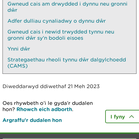
Gwneud cais am drwydded i dynnu neu gronni
dŵr
Adfer dulliau cynaliadwy o dynnu dŵr
Gwneud cais i newid trwydded tynnu neu
gronni dŵr sy'n bodoli eisoes
Ynni dŵr
Strategaethau rheoli tynnu dŵr dalgylchoedd
(CAMS)
Diweddarwyd ddiwethaf 21 Meh 2023
Oes rhywbeth o’i le gyda’r dudalen
hon?
Rhowch eich adborth
.
I fyny
Argraffu’r dudalen hon