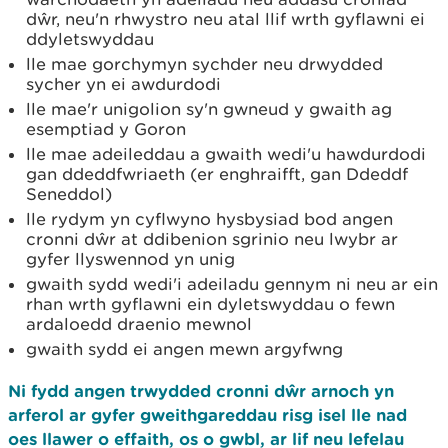
dŵr, neu'n rhwystro neu atal llif wrth gyflawni ei
ddyletswyddau
lle mae gorchymyn sychder neu drwydded
sycher yn ei awdurdodi
lle mae'r unigolion sy'n gwneud y gwaith ag
esemptiad y Goron
lle mae adeileddau a gwaith wedi'u hawdurdodi
gan ddeddfwriaeth (er enghraifft, gan Ddeddf
Seneddol)
lle rydym yn cyflwyno hysbysiad bod angen
cronni dŵr at ddibenion sgrinio neu lwybr ar
gyfer llyswennod yn unig
gwaith sydd wedi'i adeiladu gennym ni neu ar ein
rhan wrth gyflawni ein dyletswyddau o fewn
ardaloedd draenio mewnol
gwaith sydd ei angen mewn argyfwng
Ni fydd angen trwydded cronni dŵr arnoch yn
arferol ar gyfer gweithgareddau risg isel lle nad
oes llawer o effaith, os o gwbl, ar lif neu lefelau