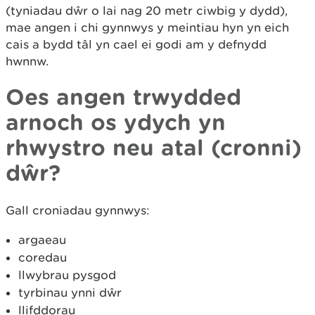
(tyniadau dŵr o lai nag 20 metr ciwbig y dydd),
mae angen i chi gynnwys y meintiau hyn yn eich
cais a bydd tâl yn cael ei godi am y defnydd
hwnnw.
Oes angen trwydded
arnoch os ydych yn
rhwystro neu atal (cronni)
dŵr?
Gall croniadau gynnwys:
argaeau
coredau
llwybrau pysgod
tyrbinau ynni dŵr
llifddorau