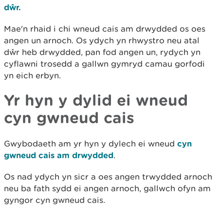
dŵr.
Mae'n rhaid i chi wneud cais am drwydded os oes
angen un arnoch. Os ydych yn rhwystro neu atal
dŵr heb drwydded, pan fod angen un, rydych yn
cyflawni trosedd a gallwn gymryd camau gorfodi
yn eich erbyn.
Yr hyn y dylid ei wneud
cyn gwneud cais
Gwybodaeth am yr hyn y dylech ei wneud
cyn
gwneud cais am drwydded
.
Os nad ydych yn sicr a oes angen trwydded arnoch
neu ba fath sydd ei angen arnoch, gallwch ofyn am
gyngor cyn gwneud cais.