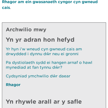
Rhagor am ein gwasanaeth cyngor cyn gwneud
cais
.
Archwilio mwy
Yn yr adran hon hefyd
Yr hyn i’w wneud cyn gwneud cais am
drwydded i dynnu dŵr neu ei gronni
Pa dystiolaeth sydd ei hangen arnaf o hawl
mynediad at fan tynnu dŵr?
Cydsyniad ymchwilio dŵr daear
Rhagor
Yn rhywle arall ar y safle