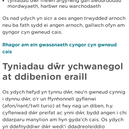
tyniadau dŵr mewn argyfwng gan awdurdodau
mordwyaeth, harbwr neu warchodaeth
Os nad ydych yn sicr a oes angen trwydded arnoch
neu ba fath sydd ei angen arnoch, gallwch ofyn am
gyngor cyn gwneud cais.
Rhagor am ein gwasanaeth cyngor cyn gwneud
cais
Tyniadau dŵr ychwanegol
at ddibenion eraill
Os ydych hefyd yn tynnu dŵr, neu'n gwneud cynnig
i dynnu dŵr, o'r un ffynhonnell gyflenwi
(afon/nant/twll turio) at fwy nag un diben, h.y.
cyflenwad dŵr preifat ac ynni dŵr, bydd angen i chi
ddarparu manylion am hyn gyda'ch cais. Os ydych
yn ddefnyddiwr dŵr wedi'i ddadreoleiddio