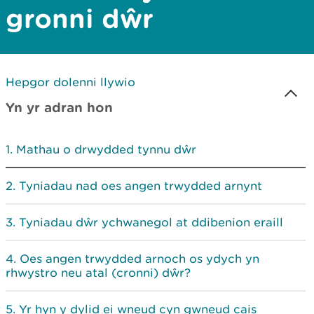
gronni dŵr
Hepgor dolenni llywio
Yn yr adran hon
Mathau o drwydded tynnu dŵr
Tyniadau nad oes angen trwydded arnynt
Tyniadau dŵr ychwanegol at ddibenion eraill
Oes angen trwydded arnoch os ydych yn
rhwystro neu atal (cronni) dŵr?
Yr hyn y dylid ei wneud cyn gwneud cais