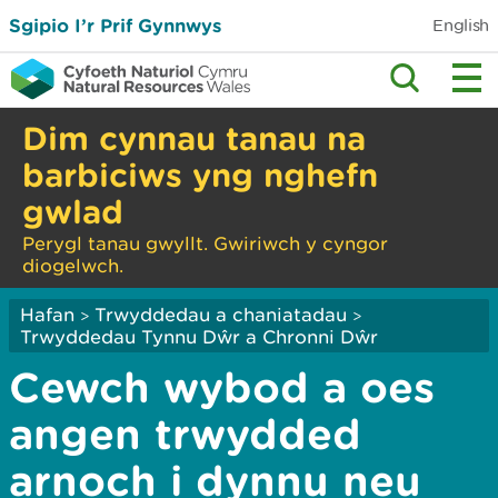
Sgipio I’r Prif Gynnwys
English
Dim cynnau tanau na
barbiciws yng nghefn
gwlad
Perygl tanau gwyllt. Gwiriwch y cyngor
diogelwch.
Hafan
Trwyddedau a chaniatadau
>
>
Trwyddedau Tynnu Dŵr a Chronni Dŵr
Cewch wybod a oes
angen trwydded
arnoch i dynnu neu