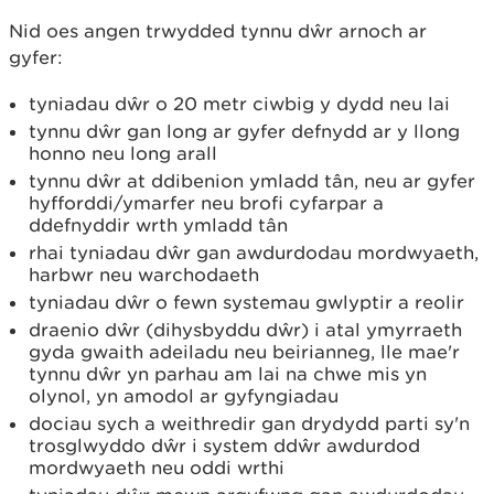
Nid oes angen trwydded tynnu dŵr arnoch ar
gyfer:
tyniadau dŵr o 20 metr ciwbig y dydd neu lai
tynnu dŵr gan long ar gyfer defnydd ar y llong
honno neu long arall
tynnu dŵr at ddibenion ymladd tân, neu ar gyfer
hyfforddi/ymarfer neu brofi cyfarpar a
ddefnyddir wrth ymladd tân
rhai tyniadau dŵr gan awdurdodau mordwyaeth,
harbwr neu warchodaeth
tyniadau dŵr o fewn systemau gwlyptir a reolir
draenio dŵr (dihysbyddu dŵr) i atal ymyrraeth
gyda gwaith adeiladu neu beirianneg, lle mae'r
tynnu dŵr yn parhau am lai na chwe mis yn
olynol, yn amodol ar gyfyngiadau
dociau sych a weithredir gan drydydd parti sy'n
trosglwyddo dŵr i system ddŵr awdurdod
mordwyaeth neu oddi wrthi