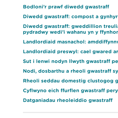
Bodloni’r prawf diwedd gwastraff
Diwedd gwastraff: compost a gynhyrc
Diwedd gwastraff: gweddillion treul
pydradwy wedi’i wahanu yn y ffynhon
Landlordiaid masnachol: amddiffynn
Landlordiaid preswyl: cael gwared ar
Sut i lenwi nodyn llwyth gwastraff p
Nodi, dosbarthu a rheoli gwastraff 
Rheoli seddau domestig clustogog g
Cyflwyno eich ffurflen gwastraff per
Datganiadau rheoleiddio gwastraff