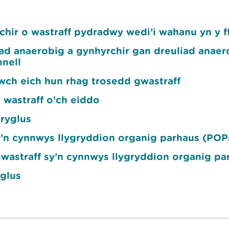
hir o wastraff pydradwy wedi’i wahanu yn y f
iad anaerobig a gynhyrchir gan dreuliad anaer
nell
wch eich hun rhag trosedd gwastraff
 wastraff o'ch eiddo
eryglus
sy’n cynnwys llygryddion organig parhaus (POP
wastraff sy’n cynnwys llygryddion organig pa
yglus