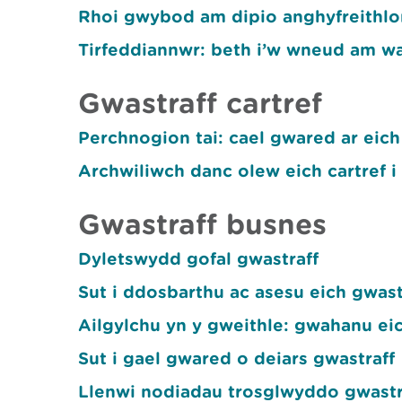
Rhoi gwybod am dipio anghyfreithlo
Tirfeddiannwr: beth i’w wneud am wast
Gwastraff cartref
Perchnogion tai: cael gwared ar eich
Archwiliwch danc olew eich cartref i
Gwastraff busnes
Dyletswydd gofal gwastraff
Sut i ddosbarthu ac asesu eich gwast
Ailgylchu yn y gweithle: gwahanu eic
Sut i gael gwared o deiars gwastraff
Llenwi nodiadau trosglwyddo gwastr