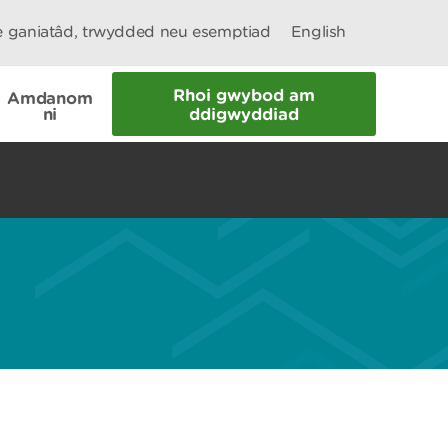
le ganiatâd, trwydded neu esemptiad
English
Rhoi gwybod am
Amdanom
ni
ddigwyddiad