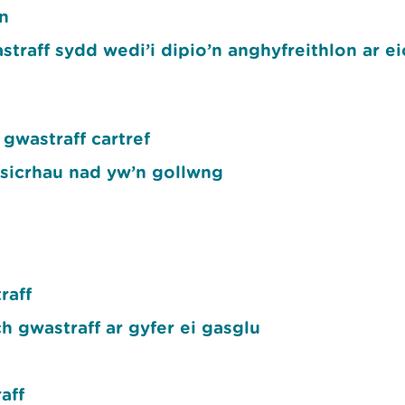
n
raff sydd wedi’i dipio’n anghyfreithlon ar eic
 gwastraff cartref
 sicrhau nad yw’n gollwng
raff
h gwastraff ar gyfer ei gasglu
aff