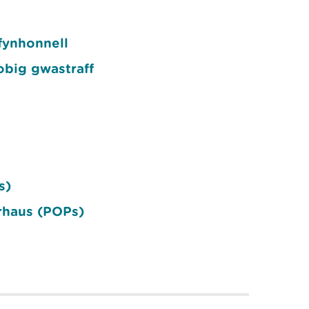
fynhonnell
obig gwastraff
s)
rhaus (POPs)