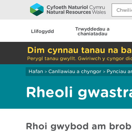
Search:
Trwyddedau a
Llifogydd
chaniatadau
Dim cynnau tanau na ba
Perygl tanau gwyllt. Gwiriwch y cyngor di
Hafan
Canllawiau a chyngor
Pynciau a
>
>
Rheoli gwastr
Rhoi gwybod am brob