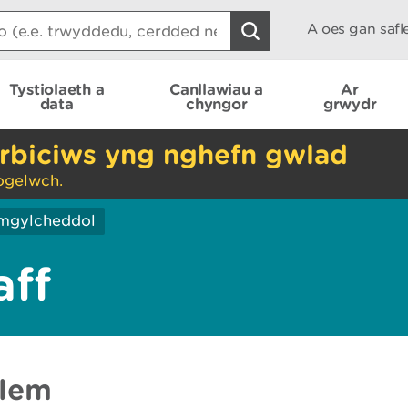
A oes gan saf
Tystiolaeth a
Canllawiau a
Ar
data
chyngor
grwydr
rbiciws yng nghefn gwlad
ogelwch.
mgylcheddol
aff
lem