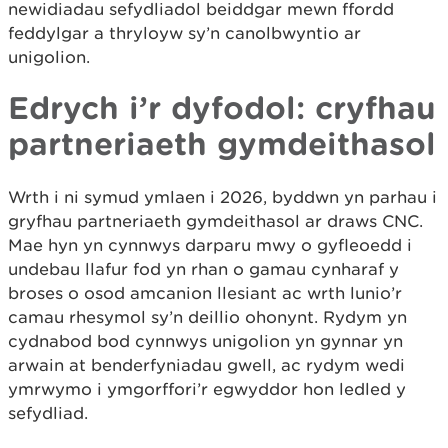
newidiadau sefydliadol beiddgar mewn ffordd
feddylgar a thryloyw sy’n canolbwyntio ar
unigolion.
Edrych i’r dyfodol: cryfhau
partneriaeth gymdeithasol
Wrth i ni symud ymlaen i 2026, byddwn yn parhau i
gryfhau partneriaeth gymdeithasol ar draws CNC.
Mae hyn yn cynnwys darparu mwy o gyfleoedd i
undebau llafur fod yn rhan o gamau cynharaf y
broses o osod amcanion llesiant ac wrth lunio’r
camau rhesymol sy’n deillio ohonynt. Rydym yn
cydnabod bod cynnwys unigolion yn gynnar yn
arwain at benderfyniadau gwell, ac rydym wedi
ymrwymo i ymgorffori’r egwyddor hon ledled y
sefydliad.