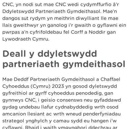
CNC, yn nodi sut mae CNC wedi cydymffurfio â’r
Ddyletswydd Partneriaeth Gymdeithasol. Mae’n
dangos sut rydym yn meithrin diwylliant lle mae
llais gweithwyr yn ganolog i’r gwaith o gyflawni ein
pwrpas a’n cyfrifoldebau fel Corff a Noddir gan
Lywodraeth Cymru.
Deall y ddyletswydd
partneriaeth gymdeithasol
Mae Deddf Partneriaeth Gymdeithasol a Chaffael
Cyhoeddus (Cymru) 2023 yn gosod dyletswydd
gyfreithiol ar gyrff cyhoeddus penodedig, gan
gynnwys CNC, i geisio consensws neu gyfaddawd
gydag undebau llafur cydnabyddedig wrth osod
amcanion llesiant ac wrth wneud penderfyniadau
strategol ynghylch y camau sydd eu hangen i’w
cyflawni. Rhaid i waith ymgynghori ddechrau ar