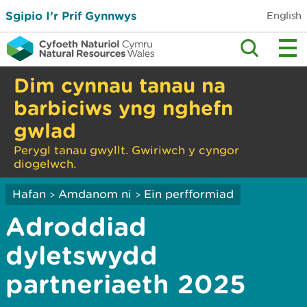
Sgipio I’r Prif Gynnwys
English
Dim cynnau tanau na
barbiciws yng nghefn
gwlad
Perygl tanau gwyllt. Gwiriwch y cyngor
diogelwch.
Hafan
Amdanom ni
Ein perfformiad
>
>
Adroddiad
dyletswydd
partneriaeth 2025