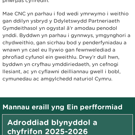
phwrpas cyffredin.
Mae CNC yn parhau i fod wedi ymrwymo i weithio
gan ddilyn ysbryd y Ddyletswydd Partneriaeth
Gymdeithasol yn ogystal â’r amodau penodol
ynddi. Byddwn yn parhau i gynnwys, ymgynghori a
chydweithio, gan sicrhau bod y penderfyniadau a
wnawn yn cael eu llywio gan fewnwelediad a
phrofiad cyfunol ein gweithlu. Drwy’r dull hwn,
byddwn yn cryfhau ymddiriedaeth, yn cefnogi
llesiant, ac yn cyflawni deilliannau gwell i bobl,
cymunedau ac amgylchedd naturiol Cymru.
Mannau eraill yng Ein perfformiad
Adroddiad blynyddol a
chyfrifon 2025-2026