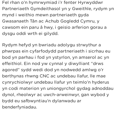
Fel rhan o’n hymrwymiad i’r fenter Hyrwyddwr
Partneriaeth Gymdeithasol yn y Gweithle, rydym yn
mynd i weithio mewn partneriaeth gyda
Gwasanaeth Tân ac Achub Gogledd Cymru, y
cawsom ein paru â hwy, i geisio arferion gorau a
dysgu oddi wrth ei gilydd.
Rydym hefyd yn bwriadu adolygu strwythur a
phwrpas ein cyfarfodydd partneriaeth i sicrhau eu
bod yn parhau i fod yn ystyrlon, yn amserol ac yn
effeithiol. Ein nod yw cynnal y diwylliant “drws
agored” sydd wedi dod yn nodwedd amlwg o’r
berthynas rhwng CNC ac undebau llafur, lle mae
cynrychiolwyr undebau llafur yn teimlo’n hyderus
yn codi materion yn uniongyrchol gydag adnoddau
dynol, rheolwyr ac uwch-arweinwyr, gan wybod y
bydd eu safbwyntiau’n dylanwadu ar
benderfyniadau.