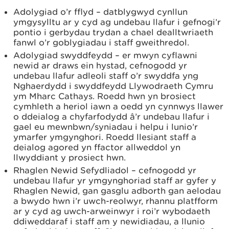
Adolygiad o’r fflyd – datblygwyd cynllun
ymgysylltu ar y cyd ag undebau llafur i gefnogi’r
pontio i gerbydau trydan a chael dealltwriaeth
fanwl o’r goblygiadau i staff gweithredol.
Adolygiad swyddfeydd – er mwyn cyflawni
newid ar draws ein hystad, cefnogodd yr
undebau llafur adleoli staff o’r swyddfa yng
Nghaerdydd i swyddfeydd Llywodraeth Cymru
ym Mharc Cathays. Roedd hwn yn brosiect
cymhleth a heriol iawn a oedd yn cynnwys llawer
o ddeialog a chyfarfodydd â’r undebau llafur i
gael eu mewnbwn/syniadau i helpu i lunio’r
ymarfer ymgynghori. Roedd llesiant staff a
deialog agored yn ffactor allweddol yn
llwyddiant y prosiect hwn.
Rhaglen Newid Sefydliadol – cefnogodd yr
undebau llafur yr ymgynghoriad staff ar gyfer y
Rhaglen Newid, gan gasglu adborth gan aelodau
a bwydo hwn i’r uwch-reolwyr, rhannu platfform
ar y cyd ag uwch-arweinwyr i roi’r wybodaeth
ddiweddaraf i staff am y newidiadau, a llunio