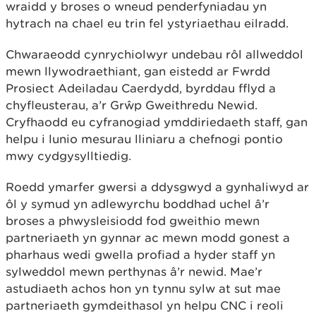
wraidd y broses o wneud penderfyniadau yn
hytrach na chael eu trin fel ystyriaethau eilradd.
Chwaraeodd cynrychiolwyr undebau rôl allweddol
mewn llywodraethiant, gan eistedd ar Fwrdd
Prosiect Adeiladau Caerdydd, byrddau fflyd a
chyfleusterau, a’r Grŵp Gweithredu Newid.
Cryfhaodd eu cyfranogiad ymddiriedaeth staff, gan
helpu i lunio mesurau lliniaru a chefnogi pontio
mwy cydgysylltiedig.
Roedd ymarfer gwersi a ddysgwyd a gynhaliwyd ar
ôl y symud yn adlewyrchu boddhad uchel â’r
broses a phwysleisiodd fod gweithio mewn
partneriaeth yn gynnar ac mewn modd gonest a
pharhaus wedi gwella profiad a hyder staff yn
sylweddol mewn perthynas â’r newid. Mae’r
astudiaeth achos hon yn tynnu sylw at sut mae
partneriaeth gymdeithasol yn helpu CNC i reoli