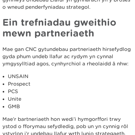
o wneud penderfyniadau strategol.
Ein trefniadau gweithio
mewn partneriaeth
Mae gan CNC gytundebau partneriaeth hirsefydlog
gyda phum undeb llafur ac rydym yn cynnal
ymgysylltiad agos, cynhyrchiol a rheolaidd â nhw:
UNSAIN
Prospect
PCS
Unite
GMB
Mae’r bartneriaeth hon wedi’i hymgorffori trwy
ystod o fforymau sefydledig, pob un yn cynnig rôl
ystyrlon i’r undebau llafur wrth lunio strategaeth,