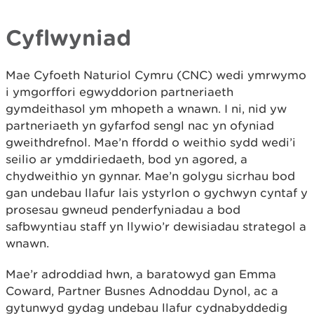
Cyflwyniad
Mae Cyfoeth Naturiol Cymru (CNC) wedi ymrwymo
i ymgorffori egwyddorion partneriaeth
gymdeithasol ym mhopeth a wnawn. I ni, nid yw
partneriaeth yn gyfarfod sengl nac yn ofyniad
gweithdrefnol. Mae’n ffordd o weithio sydd wedi’i
seilio ar ymddiriedaeth, bod yn agored, a
chydweithio yn gynnar. Mae’n golygu sicrhau bod
gan undebau llafur lais ystyrlon o gychwyn cyntaf y
prosesau gwneud penderfyniadau a bod
safbwyntiau staff yn llywio’r dewisiadau strategol a
wnawn.
Mae’r adroddiad hwn, a baratowyd gan Emma
Coward, Partner Busnes Adnoddau Dynol, ac a
gytunwyd gydag undebau llafur cydnabyddedig