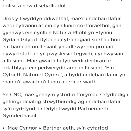
polisi, a newid sefydliadol.
Dros y flwyddyn ddiwethaf, mae’r undebau llafur
wedi cyfrannu at ein cynllunio corfforaethol, gan
gynnwys ein cynllun Natur a Phobl yn Ffynnu
Gyda’n Gilydd. Dylai eu cyfranogiad sicrhau bod
ein hamcanion llesiant yn adlewyrchu profiad
bywyd staff ac yn pwysleisio tegwch, cynhwysiant
a llesiant. Mae gwaith hefyd wedi dechrau ar
ddatblygu ein pedwerydd amcan llesiant, ‘Ein
Cyfoeth Naturiol Cymru’, a bydd undebau llafur yn
rhan o’r gwaith o’i lunio a’i roi ar waith.
Yn CNC, mae gennym ystod o fforymau sefydledig i
gefnogi deialog strwythuredig ag undebau llafur
sy’n cyd-fynd â’r Ddyletswydd Partneriaeth
Gymdeithasol.
Mae Cyngor y Bartneriaeth, sy’n cyfarfod