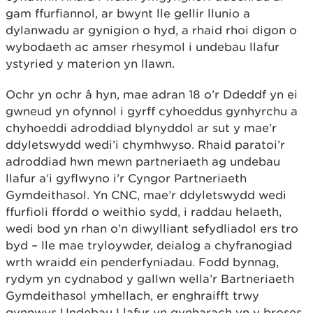
gam ffurfiannol, ar bwynt lle gellir llunio a
dylanwadu ar gynigion o hyd, a rhaid rhoi digon o
wybodaeth ac amser rhesymol i undebau llafur
ystyried y materion yn llawn.
Ochr yn ochr â hyn, mae adran 18 o’r Ddeddf yn ei
gwneud yn ofynnol i gyrff cyhoeddus gynhyrchu a
chyhoeddi adroddiad blynyddol ar sut y mae’r
ddyletswydd wedi’i chymhwyso. Rhaid paratoi’r
adroddiad hwn mewn partneriaeth ag undebau
llafur a’i gyflwyno i’r Cyngor Partneriaeth
Gymdeithasol. Yn CNC, mae’r ddyletswydd wedi
ffurfioli ffordd o weithio sydd, i raddau helaeth,
wedi bod yn rhan o’n diwylliant sefydliadol ers tro
byd – lle mae tryloywder, deialog a chyfranogiad
wrth wraidd ein penderfyniadau. Fodd bynnag,
rydym yn cydnabod y gallwn wella’r Bartneriaeth
Gymdeithasol ymhellach, er enghraifft trwy
gynnwys Undebau Llafur yn gynharach yn y broses