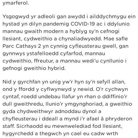
ymarferol.
Ysgogwyd yr adleoli gan awydd i ailddychmygu ein
hystad yn dilyn pandemig COVID-19 ac i ddylunio
mannau gwaith modern a hyblyg sy’n cefnogi
llesiant, cydweithio a chynaliadwyedd. Mae safle
Parc Cathays 2 yn cynnig cyfleusterau gwell, gan
gynnwys ystafelloedd cyfarfod, mannau
cydweithio, ffreutur, a mannau wedi’u cynllunio i
gefnogi gweithio hybrid.
Nid y gyrchfan yn unig yw’r hyn sy’n sefyll allan,
ond y ffordd y cyflwynwyd y newid. O’r cychwyn
cyntaf, roedd undebau llafur yn rhan o ddiffinio’r
dull gweithredu, llunio’r ymgynghoriad, a gweithio
gyda chydweithwyr adnoddau dynol a
chyfleusterau i ddeall a mynd i’r afael â phryderon
staff. Sicrhaodd eu mewnwelediad fod llesiant,
hygyrchedd a thegwch yn cael eu cadw wrth