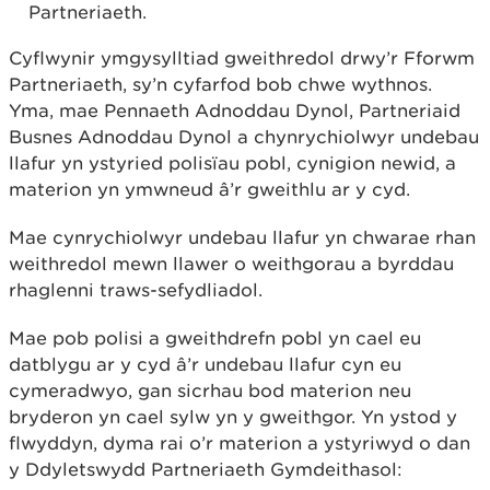
Partneriaeth.
Cyflwynir ymgysylltiad gweithredol drwy’r Fforwm
Partneriaeth, sy’n cyfarfod bob chwe wythnos.
Yma, mae Pennaeth Adnoddau Dynol, Partneriaid
Busnes Adnoddau Dynol a chynrychiolwyr undebau
llafur yn ystyried polisïau pobl, cynigion newid, a
materion yn ymwneud â’r gweithlu ar y cyd.
Mae cynrychiolwyr undebau llafur yn chwarae rhan
weithredol mewn llawer o weithgorau a byrddau
rhaglenni traws-sefydliadol.
Mae pob polisi a gweithdrefn pobl yn cael eu
datblygu ar y cyd â’r undebau llafur cyn eu
cymeradwyo, gan sicrhau bod materion neu
bryderon yn cael sylw yn y gweithgor. Yn ystod y
flwyddyn, dyma rai o’r materion a ystyriwyd o dan
y Ddyletswydd Partneriaeth Gymdeithasol: