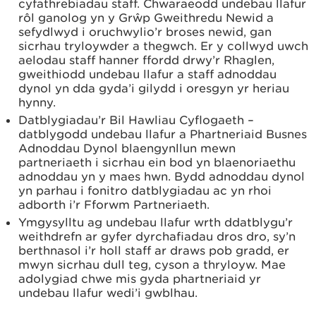
cyfathrebiadau staff. Chwaraeodd undebau llafur
rôl ganolog yn y Grŵp Gweithredu Newid a
sefydlwyd i oruchwylio’r broses newid, gan
sicrhau tryloywder a thegwch. Er y collwyd uwch
aelodau staff hanner ffordd drwy’r Rhaglen,
gweithiodd undebau llafur a staff adnoddau
dynol yn dda gyda’i gilydd i oresgyn yr heriau
hynny.
Datblygiadau’r Bil Hawliau Cyflogaeth –
datblygodd undebau llafur a Phartneriaid Busnes
Adnoddau Dynol blaengynllun mewn
partneriaeth i sicrhau ein bod yn blaenoriaethu
adnoddau yn y maes hwn. Bydd adnoddau dynol
yn parhau i fonitro datblygiadau ac yn rhoi
adborth i’r Fforwm Partneriaeth.
Ymgysylltu ag undebau llafur wrth ddatblygu’r
weithdrefn ar gyfer dyrchafiadau dros dro, sy’n
berthnasol i’r holl staff ar draws pob gradd, er
mwyn sicrhau dull teg, cyson a thryloyw. Mae
adolygiad chwe mis gyda phartneriaid yr
undebau llafur wedi’i gwblhau.