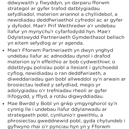
ddwywaith y flwyddyn, yn darparu fforwm
strategol ar gyfer trafod datblygiadau
sefydliadol, materion ariannol a chyllidebol, a
newidiadau deddfwriaethol cyfredol ac ar gyfer
y dyfodol. Mae’r Prif Weithredwr a’r undebau
llafur yn mynychu’r cyfarfodydd hyn. Mae’r
Ddyletswydd Partneriaeth Gymdeithasol bellach
yn eitem sefydlog ar yr agenda.
Mae’r Fforwm Partneriaeth yn dwyn ynghyd
undebau llafur ac adnoddau dynol i drafod
materion sy’n effeithio ar bob cydweithiwr, o
ddatblygu polisïau pobl a llesiant i gylchoedd
cyflog, newidiadau o ran deddfwriaeth, a
diweddariadau gan bobl allweddol sy’n arwain ar
brosiectau ledled y sefydliad, megis yr
adolygiadau o’r trefniadau rheoli ar gyfer
llifogydd, y fflyd, a rotâu digwyddiadau.
Mae Bwrdd y Bobl yn grŵp ymgynghorol sy’n
cynnig lle i undebau llafur ddylanwadu ar
strategaeth pobl, cynllunio’r gweithlu, a
phrosiectau gweddnewid pobl, gyda chytundeb i
gyflwyno rhai o’r pynciau hyn yn y Fforwm