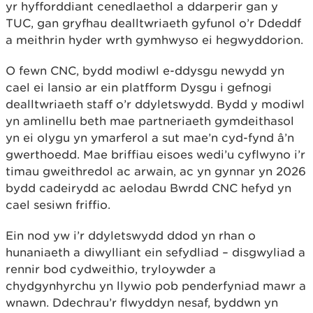
yr hyfforddiant cenedlaethol a ddarperir gan y
TUC, gan gryfhau dealltwriaeth gyfunol o’r Ddeddf
a meithrin hyder wrth gymhwyso ei hegwyddorion.
O fewn CNC, bydd modiwl e-ddysgu newydd yn
cael ei lansio ar ein platfform Dysgu i gefnogi
dealltwriaeth staff o’r ddyletswydd. Bydd y modiwl
yn amlinellu beth mae partneriaeth gymdeithasol
yn ei olygu yn ymarferol a sut mae’n cyd-fynd â’n
gwerthoedd. Mae briffiau eisoes wedi’u cyflwyno i’r
timau gweithredol ac arwain, ac yn gynnar yn 2026
bydd cadeirydd ac aelodau Bwrdd CNC hefyd yn
cael sesiwn friffio.
Ein nod yw i’r ddyletswydd ddod yn rhan o
hunaniaeth a diwylliant ein sefydliad – disgwyliad a
rennir bod cydweithio, tryloywder a
chydgynhyrchu yn llywio pob penderfyniad mawr a
wnawn. Ddechrau’r flwyddyn nesaf, byddwn yn