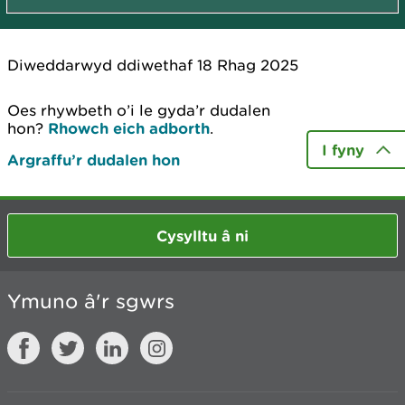
Diweddarwyd ddiwethaf 18 Rhag 2025
Oes rhywbeth o’i le gyda’r dudalen
hon?
Rhowch eich adborth
.
I fyny
Argraffu’r dudalen hon
Cysylltu â ni
Ymuno â'r sgwrs