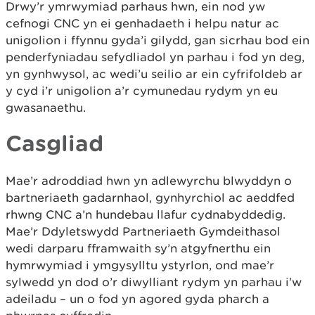
Drwy’r ymrwymiad parhaus hwn, ein nod yw
cefnogi CNC yn ei genhadaeth i helpu natur ac
unigolion i ffynnu gyda’i gilydd, gan sicrhau bod ein
penderfyniadau sefydliadol yn parhau i fod yn deg,
yn gynhwysol, ac wedi’u seilio ar ein cyfrifoldeb ar
y cyd i’r unigolion a’r cymunedau rydym yn eu
gwasanaethu.
Casgliad
Mae’r adroddiad hwn yn adlewyrchu blwyddyn o
bartneriaeth gadarnhaol, gynhyrchiol ac aeddfed
rhwng CNC a’n hundebau llafur cydnabyddedig.
Mae’r Ddyletswydd Partneriaeth Gymdeithasol
wedi darparu fframwaith sy’n atgyfnerthu ein
hymrwymiad i ymgysylltu ystyrlon, ond mae’r
sylwedd yn dod o’r diwylliant rydym yn parhau i’w
adeiladu – un o fod yn agored gyda pharch a