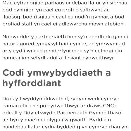
Mae cyfranogiad parhaus undebau llafur yn sicrhau
bod cynigion yn cael eu profi o safbwyntiau
lluosog, bod risgiau’n cael eu nodi’n gynnar, a bod
profiad staff yn cael ei adlewyrchu mewn atebion.
Nodweddir y bartneriaeth hon sy’n aeddfedu gan ei
natur agored, ymgysylltiad cynnar, ac ymrwymiad
ar y cyd i wneud penderfyniadau sy’n cefnogi ein
hamcanion sefydliadol a llesiant cydweithwyr.
Codi ymwybyddiaeth a
hyfforddiant
Dros y flwyddyn ddiwethaf, rydym wedi cymryd
camau clir i helpu cydweithwyr ar draws CNC i
ddeall y Ddyletswydd Partneriaeth Gymdeithasol
a’r hyn y mae’n ei olygu i’w gwaith. Bydd ein
hundebau llafur cydnabyddedig yn cymryd rhan yn